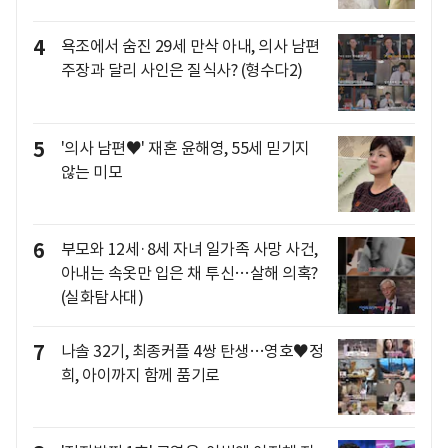
4
욕조에서 숨진 29세 만삭 아내, 의사 남편
주장과 달리 사인은 질식사? (형수다2)
5
'의사 남편♥' 재혼 윤해영, 55세 믿기지
않는 미모
6
부모와 12세·8세 자녀 일가족 사망 사건,
아내는 속옷만 입은 채 투신…살해 의혹?
(실화탐사대)
7
나솔 32기, 최종커플 4쌍 탄생…영호♥정
희, 아이까지 함께 품기로