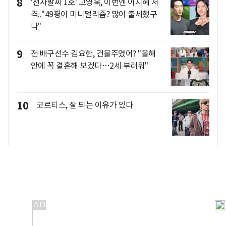
8
'전자발찌 1호' 고영욱, 이번엔 이지혜 저
격.."49평이 미니멀리즘? 많이 출세했구
나"
9
전 배구선수 김요한, 건물주였어? "올해
안에 꼭 결혼해 보겠다…2세 부러워"
10
코르티스, 잘 되는 이유가 있다