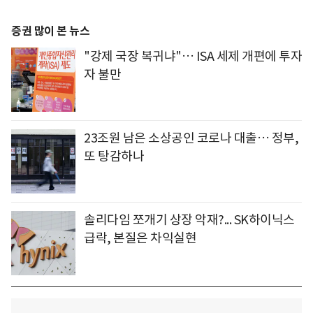
증권 많이 본 뉴스
"강제 국장 복귀냐"… ISA 세제 개편에 투자
자 불만
23조원 남은 소상공인 코로나 대출… 정부,
또 탕감하나
솔리다임 쪼개기 상장 악재?... SK하이닉스
급락, 본질은 차익실현