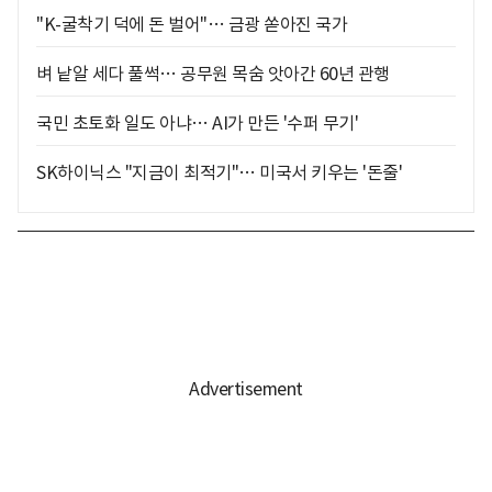
"K-굴착기 덕에 돈 벌어"… 금광 쏟아진 국가
벼 낱알 세다 풀썩… 공무원 목숨 앗아간 60년 관행
국민 초토화 일도 아냐… AI가 만든 '수퍼 무기'
SK하이닉스 "지금이 최적기"… 미국서 키우는 '돈줄'