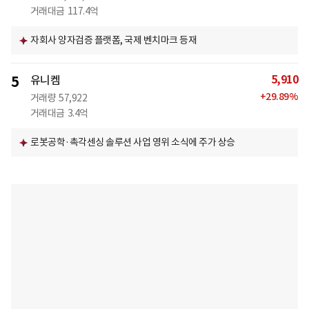
거래대금
117.4억
자회사 양자검증 플랫폼, 국제 벤치마크 등재
5,910
5
유니켐
+
29.89
%
거래량
57,922
거래대금
3.4억
로봇공학·촉각센싱 솔루션 사업 영위 소식에 주가 상승