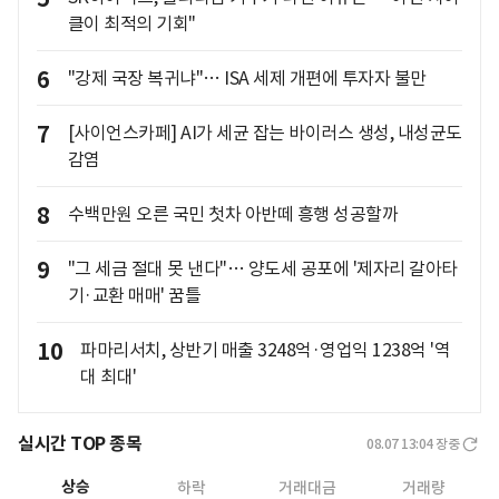
클이 최적의 기회"
6
"강제 국장 복귀냐"… ISA 세제 개편에 투자자 불만
7
[사이언스카페] AI가 세균 잡는 바이러스 생성, 내성균도
감염
8
수백만원 오른 국민 첫차 아반떼 흥행 성공할까
9
"그 세금 절대 못 낸다"… 양도세 공포에 '제자리 갈아타
기·교환 매매' 꿈틀
10
파마리서치, 상반기 매출 3248억·영업익 1238억 '역
대 최대'
실시간 TOP 종목
08.07 13:04
장중
상승
하락
거래대금
거래량