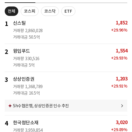
전체
코스피
코스닥
ETF
1,852
1
신스틸
+
29.96
%
거래량
2,860,028
거래대금
50.5억
1,554
2
윙입푸드
+
29.93
%
거래량
330,516
거래대금
5억
1,203
3
상상인증권
+
29.91
%
거래량
1,368,789
거래대금
16.5억
Sh수협은행, 상상인증권 인수 추진
3,020
4
한국첨단소재
+
29.89
%
거래량
3,959,854