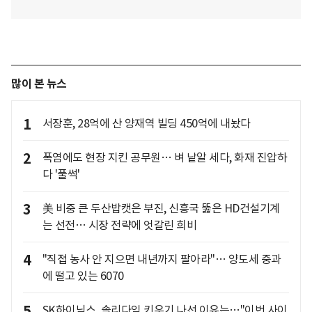
많이 본 뉴스
1
서장훈, 28억에 산 양재역 빌딩 450억에 내놨다
2
폭염에도 현장 지킨 공무원… 벼 낱알 세다, 화재 진압하
다 '풀썩'
3
美 비중 큰 두산밥캣은 부진, 신흥국 뚫은 HD건설기계
는 선전… 시장 전략에 엇갈린 희비
4
"직접 농사 안 지으면 내년까지 팔아라"… 양도세 중과
에 떨고 있는 6070
5
SK하이닉스, 솔리다임 키우기 나선 이유는…"이번 사이