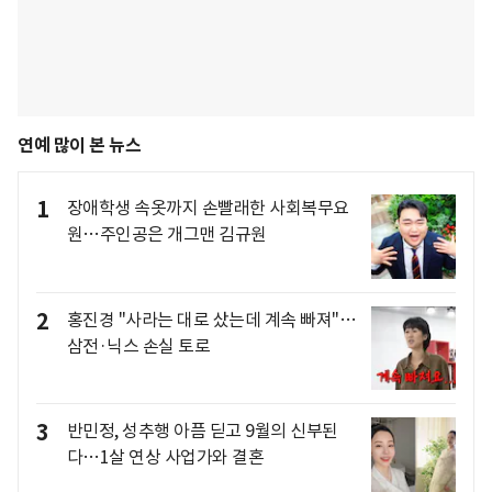
연예 많이 본 뉴스
1
장애학생 속옷까지 손빨래한 사회복무요
원…주인공은 개그맨 김규원
2
홍진경 "사라는 대로 샀는데 계속 빠져"…
삼전·닉스 손실 토로
3
반민정, 성추행 아픔 딛고 9월의 신부된
다…1살 연상 사업가와 결혼