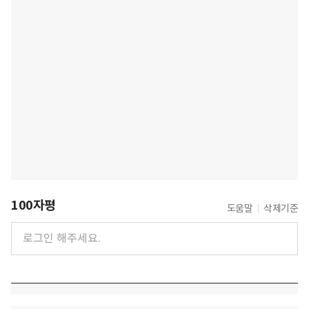
100자평
도움말
삭제기준