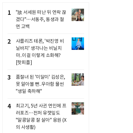
1
"故 서세원 떠난 뒤 연락 끊
겼다"…서동주, 동생과 절
연 고백
2
샤를리즈 테론, '박진영 비
닐바지' 생각나는 비닐치
마..이걸 이렇게 소화해?
[핫피플]
3
품절녀 된 '미달이' 김성은,
못 알아볼 뻔..우아함 물씬
"생일 축하해"
4
최고기, 5년 사귄 연인에 프
러포즈…전처 유깻잎도
"알콩달콩 잘 살아" 응원 (X
의 사생활)