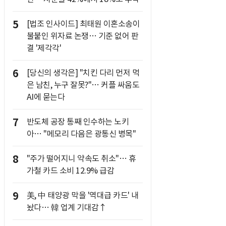
5
[법조 인사이드] 최태원 이혼소송이
불붙인 위자료 논쟁… 기준 없어 판
결 '제각각'
6
[당신의 생각은] "치킨 다리 먼저 먹
은 남친, 누구 잘못?"… 커플 싸움도
AI에 묻는다
7
반도체 공장 통째 인수하는 노키
아… "메모리 다음은 광통신 병목"
8
"주가 떨어지니 약속도 취소"… 휴
가철 카드 소비 12.9% 급감
9
美, 中 태양광 막을 '역대급 카드' 내
놨다… 韓 업계 기대감↑