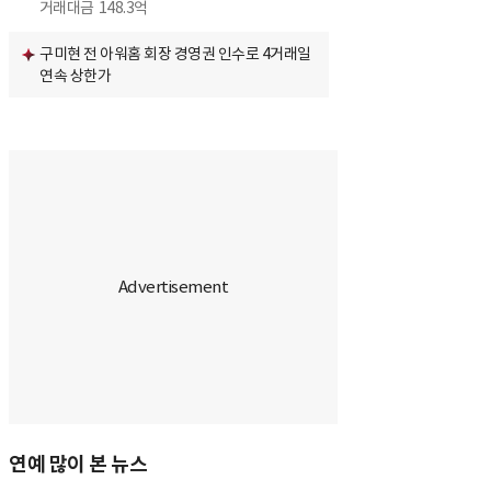
거래대금
148.3억
구미현 전 아워홈 회장 경영권 인수로 4거래일
연속 상한가
연예 많이 본 뉴스