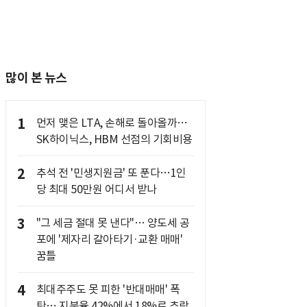
많이 본 뉴스
1
먼저 맺은 LTA, 손해로 돌아올까…
SK하이닉스, HBM 선점의 기회비용
2
추석 전 '민생지원금' 또 푼다…1인
당 최대 50만원 어디서 받나
3
"그 세금 절대 못 낸다"… 양도세 공
포에 '제자리 갈아타기·교환 매매'
꿈틀
4
최대주주도 못 피한 '반대매매' 폭
탄… 지분율 42%에서 18%로 추락