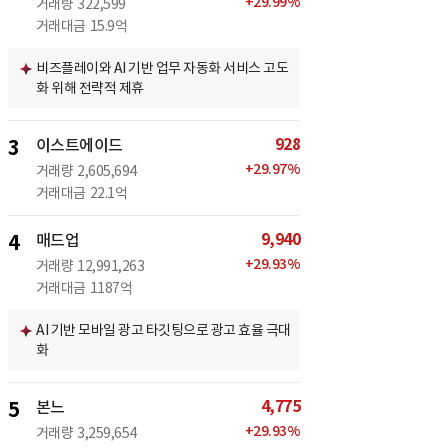
+
29.99
%
거래량
322,599
거래대금
15.9억
비즈플레이와 AI 기반 업무 자동화 서비스 고도
화 위해 전략적 제휴
928
3
이스트에이드
+
29.97
%
거래량
2,605,694
거래대금
22.1억
9,940
4
매드업
+
29.93
%
거래량
12,991,263
거래대금
1187억
AI 기반 모바일 광고 타깃팅으로 광고 효율 극대
화
4,775
5
본느
+
29.93
%
거래량
3,259,654