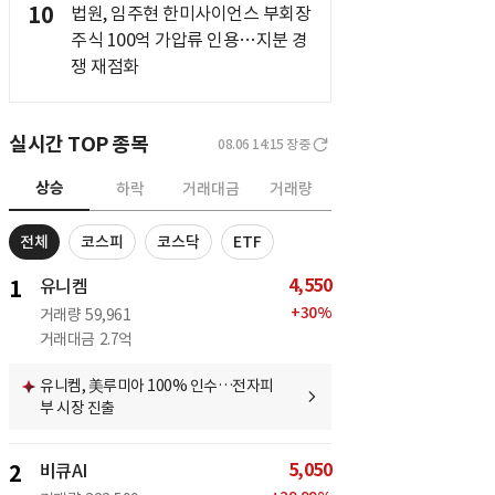
10
법원, 임주현 한미사이언스 부회장
주식 100억 가압류 인용…지분 경
쟁 재점화
실시간 TOP 종목
08.06 14:15
장중
상승
하락
거래대금
거래량
전체
코스피
코스닥
ETF
4,550
1
유니켐
+
30
%
거래량
59,961
거래대금
2.7억
유니켐, 美루미아 100% 인수…전자피
부 시장 진출
5,050
2
비큐AI