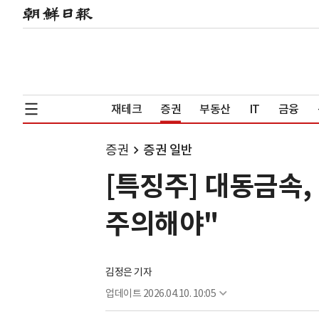
재테크
증권
부동산
IT
금융
증권
증권 일반
[특징주] 대동금속
주의해야"
김정은 기자
업데이트
2026.04.10. 10:05