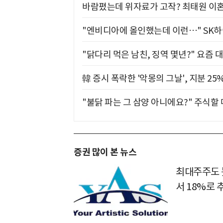
바람폈는데 위자료가 고작? 최태원 이혼
"엔비디아에 올인했는데 이런…" SK
"닭다리 먹은 남친, 징역 몇년?" 요즘 
韓 증시 폭락한 '악몽의 그날', 지분 2
"불닭 파는 그 삼양 아니에요?" 주식할
증권 많이 본 뉴스
최대주주도 못
서 18%로 