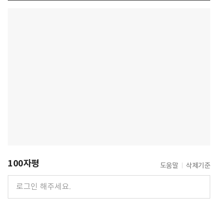
100자평
도움말
삭제기준