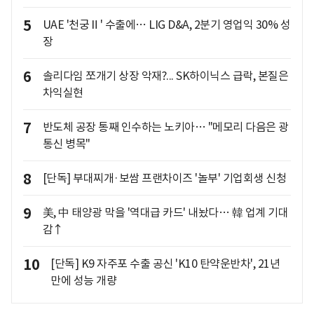
5
UAE '천궁Ⅱ' 수출에… LIG D&A, 2분기 영업익 30% 성
장
6
솔리다임 쪼개기 상장 악재?... SK하이닉스 급락, 본질은
차익실현
7
반도체 공장 통째 인수하는 노키아… "메모리 다음은 광
통신 병목"
8
[단독] 부대찌개·보쌈 프랜차이즈 '놀부' 기업회생 신청
9
美, 中 태양광 막을 '역대급 카드' 내놨다… 韓 업계 기대
감↑
10
[단독] K9 자주포 수출 공신 'K10 탄약운반차', 21년
만에 성능 개량