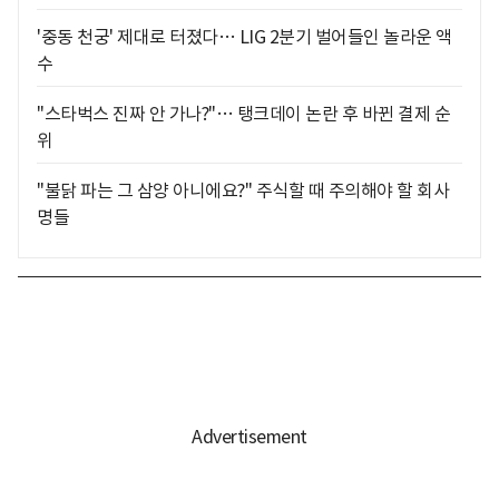
'중동 천궁' 제대로 터졌다… LIG 2분기 벌어들인 놀라운 액
수
"스타벅스 진짜 안 가나?"… 탱크데이 논란 후 바뀐 결제 순
위
"불닭 파는 그 삼양 아니에요?" 주식할 때 주의해야 할 회사
명들