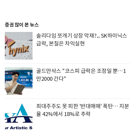
증권 많이 본 뉴스
솔리다임 쪼개기 상장 악재?... SK하이닉스
급락, 본질은 차익실현
골드만삭스 "코스피 급락은 조정일 뿐…1
만2000 간다"
최대주주도 못 피한 '반대매매' 폭탄… 지분
율 42%에서 18%로 추락