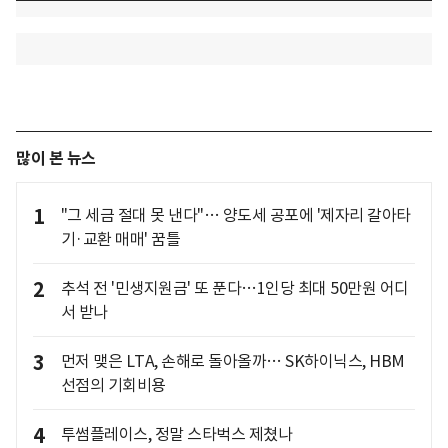
많이 본 뉴스
1
"그 세금 절대 못 낸다"… 양도세 공포에 '제자리 갈아타
기·교환 매매' 꿈틀
2
추석 전 '민생지원금' 또 푼다…1인당 최대 50만원 어디
서 받나
3
먼저 맺은 LTA, 손해로 돌아올까… SK하이닉스, HBM
선점의 기회비용
4
투썸플레이스, 정말 스타벅스 제쳤나