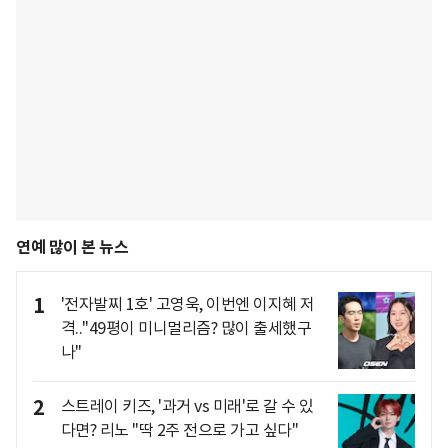
연예 많이 본 뉴스
1
'전자발찌 1호' 고영욱, 이번엔 이지혜 저
격.."49평이 미니멀리즘? 많이 출세했구
나"
2
스트레이 키즈, '과거 vs 미래'로 갈 수 있
다면? 리노 "딱 2주 전으로 가고 싶다"