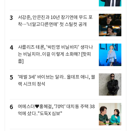
3
서강준, 안은진과 10년 장기연애 무드 포
착…'너말고다른연애' 첫 스틸컷 공개
4
샤를리즈 테론, '박진영 비닐바지' 생각나
는 비닐치마..이걸 이렇게 소화해? [핫피
플]
5
'재벌 3세' 바이브는 달라.. 올데프 애니, 블
랙 시크의 정석
6
여에스더♥홍혜걸, '70억' 대치동 주택 38
억에 샀다.."도둑X 심보"