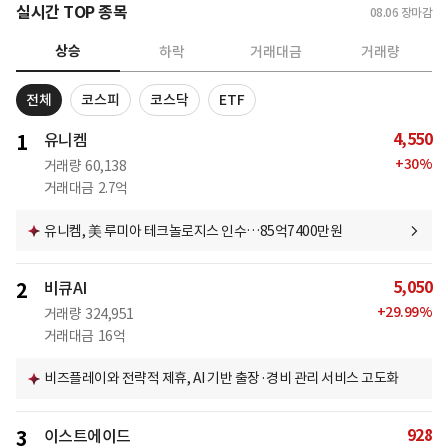
실시간 TOP 종목
08.06
장마감
상승
하락
거래대금
거래량
전체
코스피
코스닥
ETF
4,550
1
유니켐
+
30
%
거래량
60,138
거래대금
2.7억
유니켐, 美 루미아 테크놀로지스 인수…85억7400만원
5,050
2
비큐AI
+
29.99
%
거래량
324,951
거래대금
16억
비즈플레이와 전략적 제휴, AI 기반 출장·경비 관리 서비스 고도화
928
3
이스트에이드