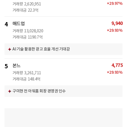
+
29.97
%
거래량
2,620,951
거래대금
22.3억
9,940
4
매드업
+
29.93
%
거래량
13,028,020
거래대금
1190.7억
AI 기술 활용한 광고 효율 개선 기대감
4,775
5
본느
+
29.93
%
거래량
3,261,711
거래대금
148.4억
구미현 전 아워홈 회장 경영권 인수