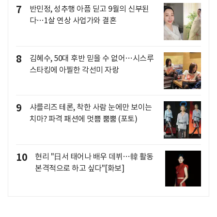
7
반민정, 성추행 아픔 딛고 9월의 신부된
다…1살 연상 사업가와 결혼
8
김혜수, 50대 후반 믿을 수 없어…시스루
스타킹에 아찔한 각선미 자랑
9
샤를리즈 테론, 착한 사람 눈에만 보이는
치마? 파격 패션에 멋쁨 뿜뿜 (포토)
10
현리 "日서 태어나 배우 데뷔…韓 활동
본격적으로 하고 싶다"[화보]