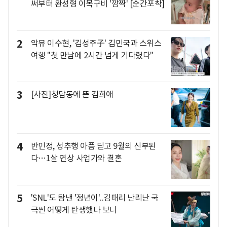
써부터 완성형 이목구비 '깜짝' [순간포착]
2
악뮤 이수현, '김성주子' 김민국과 스위스
여행 "첫 만남에 2시간 넘게 기다렸다"
3
[사진]청담동에 뜬 김희애
4
반민정, 성추행 아픔 딛고 9월의 신부된
다…1살 연상 사업가와 결혼
5
'SNL'도 탐낸 '정년이'..김태리 난리난 국
극씬 어떻게 탄생했나 보니