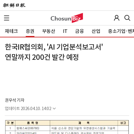
재테크
증권
부동산
IT
금융
산업
중소기업·벤
한국IR협의회, 'AI 기업분석보고서'
연말까지 200건 발간 예정
권우석 기자
업데이트
2026.04.10. 14:02