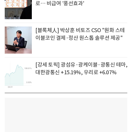
로… 비급여 '풍선효과'
[블록체人] 박상훈 비토즈 CSO "원화 스테
이블코인 결제·정산 원스톱 솔루션 제공"
[강세 토픽] 광섬유·광케이블·광통신 테마,
대한광통신 +15.19%, 우리로 +6.07%