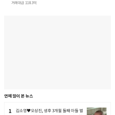
거래대금
118.3억
연예 많이 본 뉴스
1
김소영♥오상진, 생후 3개월 둘째 아들 벌