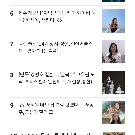
6
제주 해변의 '차범근 며느리'가 왜이리 예
뻐? 한채아, 청량미 뿜뿜
7
'나는솔로' 14기 영자-상철, 현실커플 실
패…영자 "나는솔로"
8
[단독]강형호 결혼식, '군복무' 고우림 포
착..포레스텔라 완전체 축가 현장(종합)
9
"故 서세원 떠난 뒤 연락 끊겼다"…서동
주, 동생과 절연 고백