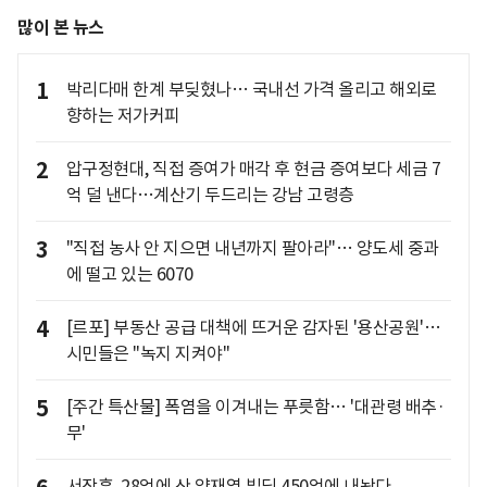
많이 본 뉴스
1
박리다매 한계 부딪혔나… 국내선 가격 올리고 해외로
향하는 저가커피
2
압구정현대, 직접 증여가 매각 후 현금 증여보다 세금 7
억 덜 낸다…계산기 두드리는 강남 고령층
3
"직접 농사 안 지으면 내년까지 팔아라"… 양도세 중과
에 떨고 있는 6070
4
[르포] 부동산 공급 대책에 뜨거운 감자된 '용산공원'…
시민들은 "녹지 지켜야"
5
[주간 특산물] 폭염을 이겨내는 푸릇함… '대관령 배추·
무'
서장훈, 28억에 산 양재역 빌딩 450억에 내놨다