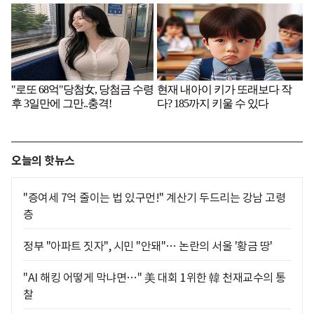
오늘의 핫뉴스
"증여세 7억 줄이는 법 있구먼!" 계산기 두드리는 강남 고령
층
정부 "아파트 짓자", 시민 "안돼"… 논란의 서울 '황금 땅'
"AI 해킹 어떻게 막냐면…" 美 대회 1위한 韓 천재교수의 통
찰