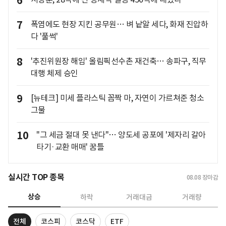
6
7
폭염에도 현장 지킨 공무원… 벼 낱알 세다, 화재 진압하
다 '풀썩'
8
'추진위원장 해임' 올림픽선수촌 재건축… 송파구, 직무
대행 체제 승인
9
[뉴테크] 미세 플라스틱 꼼짝 마, 자연이 가르쳐준 청소
그물
10
"그 세금 절대 못 낸다"… 양도세 공포에 '제자리 갈아
타기·교환 매매' 꿈틀
실시간 TOP 종목
08.08
장마감
상승
하락
거래대금
거래량
전체
코스피
코스닥
ETF