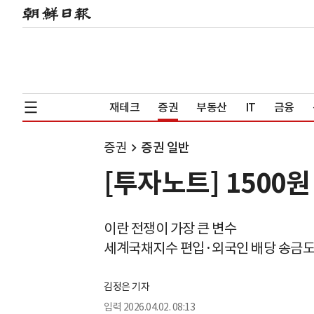
재테크
증권
부동산
IT
금융
증권
증권 일반
[투자노트] 1500
이란 전쟁이 가장 큰 변수
세계국채지수 편입·외국인 배당 송금도
김정은 기자
입력
2026.04.02. 08:13