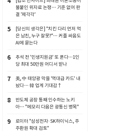
4
[법조 인사이드] 최태원 이혼소송이
불붙인 위자료 논쟁… 기준 없어 판
결 '제각각'
5
[당신의 생각은] "치킨 다리 먼저 먹
은 남친, 누구 잘못?"… 커플 싸움도
AI에 묻는다
6
추석 전 '민생지원금' 또 푼다…1인
당 최대 50만원 어디서 받나
7
美, 中 태양광 막을 '역대급 카드' 내
놨다… 韓 업계 기대감↑
8
반도체 공장 통째 인수하는 노키
아… "메모리 다음은 광통신 병목"
9
로이터 "삼성전자·SK하이닉스, 주
주환원 확대 검토"