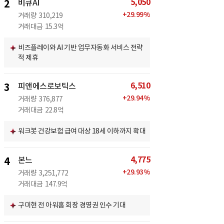
5,050
2
비큐AI
+
29.99
%
거래량
310,219
거래대금
15.3억
비즈플레이와 AI 기반 업무자동화 서비스 전략
적 제휴
6,510
3
피앤에스로보틱스
+
29.94
%
거래량
376,877
거래대금
22.8억
워크봇 건강보험 급여 대상 18세 이하까지 확대
4,775
4
본느
+
29.93
%
거래량
3,251,772
거래대금
147.9억
구미현 전 아워홈 회장 경영권 인수 기대