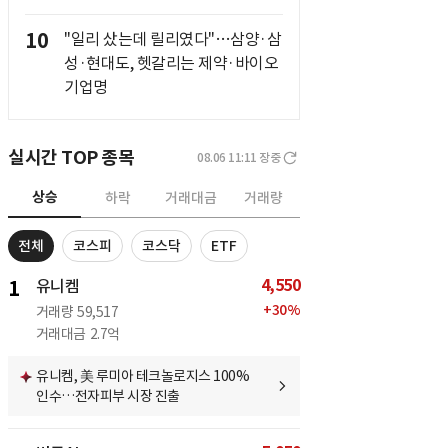
10
"일리 샀는데 릴리였다"…삼양·삼
성·현대도, 헷갈리는 제약·바이오
기업명
실시간 TOP 종목
08.06 11:11
장중
상승
하락
거래대금
거래량
전체
코스피
코스닥
ETF
4,550
1
유니켐
+
30
%
거래량
59,517
거래대금
2.7억
유니켐, 美 루미아 테크놀로지스 100%
인수…전자피부 시장 진출