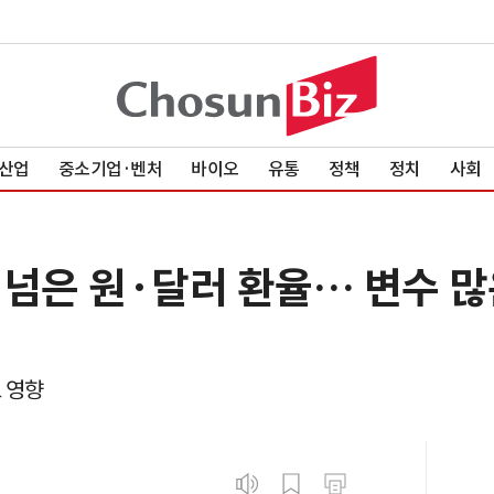
산업
중소기업·벤처
바이오
유통
정책
정치
사회
원 넘은 원·달러 환율… 변수 많
 영향