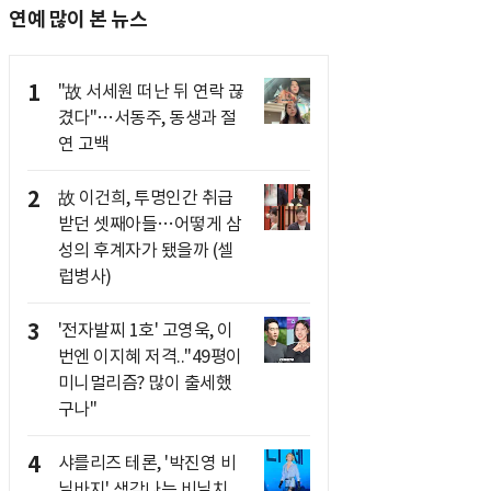
연예 많이 본 뉴스
1
"故 서세원 떠난 뒤 연락 끊
겼다"…서동주, 동생과 절
연 고백
2
故 이건희, 투명인간 취급
받던 셋째아들…어떻게 삼
성의 후계자가 됐을까 (셀
럽병사)
3
'전자발찌 1호' 고영욱, 이
번엔 이지혜 저격.."49평이
미니멀리즘? 많이 출세했
구나"
4
샤를리즈 테론, '박진영 비
닐바지' 생각나는 비닐치