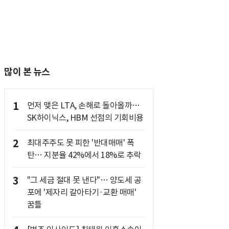
많이 본 뉴스
1
먼저 맺은 LTA, 손해로 돌아올까…
SK하이닉스, HBM 선점의 기회비용
2
최대주주도 못 피한 '반대매매' 폭
탄… 지분율 42%에서 18%로 추락
3
"그 세금 절대 못 낸다"… 양도세 공
포에 '제자리 갈아타기·교환 매매'
꿈틀