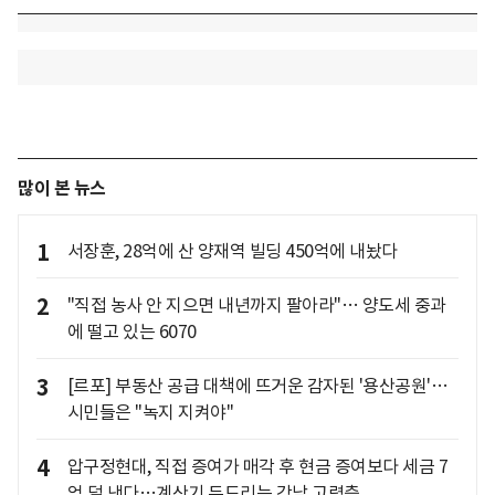
많이 본 뉴스
1
서장훈, 28억에 산 양재역 빌딩 450억에 내놨다
2
"직접 농사 안 지으면 내년까지 팔아라"… 양도세 중과
에 떨고 있는 6070
3
[르포] 부동산 공급 대책에 뜨거운 감자된 '용산공원'…
시민들은 "녹지 지켜야"
4
압구정현대, 직접 증여가 매각 후 현금 증여보다 세금 7
억 덜 낸다…계산기 두드리는 강남 고령층