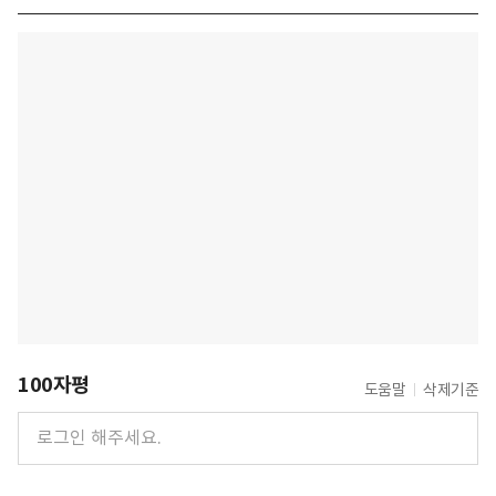
100자평
도움말
삭제기준