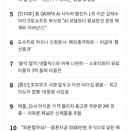
5
[인터뷰] 美 DARPA AI 사이버 챌린지 1위 이끈 김태수
마이크로소프트 부사장 "AI 모델보다 중요한건 운영 체
계와 거버넌스"
6
도수치료 막으니 신장분사·체외충격파로… 비급여 '풍
선효과'
7
'음악 앱'이 넷플릭스와 어깨 나란히… 스포티파이 유료
이용자 3억 돌파 비결은
8
[줌인] 호르무즈 서명 앞두고 이란 리더십 증발… 최고
지도자 잠행·대통령 사임설
9
애플, 日서 아이폰 가격 올리자 중고폰 주문량 2배 껑
충… 리퍼폰 패널은 신제품용 추월
10
"파혼할까요?…결혼자금 5500만원 주식으로 날린 예