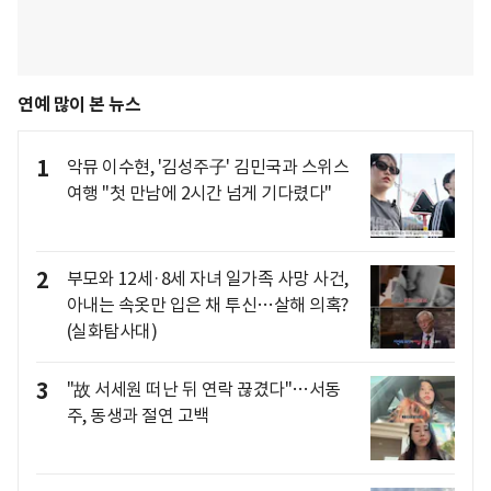
연예 많이 본 뉴스
1
악뮤 이수현, '김성주子' 김민국과 스위스
여행 "첫 만남에 2시간 넘게 기다렸다"
2
부모와 12세·8세 자녀 일가족 사망 사건,
아내는 속옷만 입은 채 투신…살해 의혹?
(실화탐사대)
3
"故 서세원 떠난 뒤 연락 끊겼다"…서동
주, 동생과 절연 고백