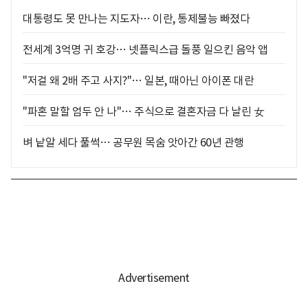
대통령도 못 만나는 지도자… 이란, 통제불능 빠졌다
전세계 3억명 귀 호강… 넷플릭스급 돌풍 일으킨 음악 앱
"저걸 왜 2배 주고 사지?"… 일본, 때아닌 아이폰 대란
"파혼 말할 엄두 안 나"… 주식으로 결혼자금 다 날린 女
벼 낱알 세다 풀썩… 공무원 목숨 앗아간 60년 관행