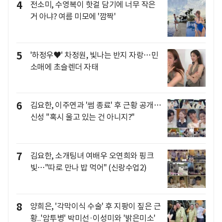
4
전소미, 수영복이 핫걸 담기에 너무 작은
거 아냐? 여름 미모에 '깜짝'
5
'하정우♥' 차정원, 빛나는 반지 자랑…민
소매에 초슬렌더 자태
6
김요한, 이주연과 '썸 종료' 후 근황 공개…
신성 "혹시 울고 있는 건 아니지?"
7
김요한, 소개팅녀 여배우 오연희와 핑크
빛…"따로 만나 밥 먹어" (신랑수업2)
8
양희은, '각막이식 수술' 후 지팡이 짚은 근
황..'암투병' 박미선·이성미와 '밝은미소'