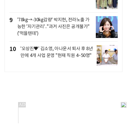
9
'78kg→-30kg감량' 박지현, 전라노출 가
능한 '자기관리'.."과거 사진은 공개불가"
('먹을텐데')
10
'오상진♥' 김소영, 아나운서 퇴사 후 8년
만에 4개 사업 운영 "현재 직원 4~50명"
개인정보처리방침
앱설치(Android)