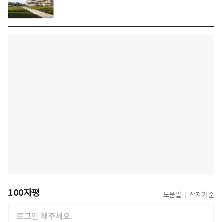
100자평
도움말
삭제기준