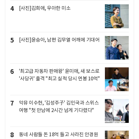
4
[사진]김희애, 우아한 미소
5
[사진]윤승아, 남편 김무열 어깨에 기대어
6
'최고급 자동차 판매왕' 윤미애, 새 보스로
'사당귀' 출격 "최고 실적 당시 연봉 10억"
7
악뮤 이수현, '김성주子' 김민국과 스위스
여행 "첫 만남에 2시간 넘게 기다렸다"
8
동네 사람들 돈 18억 들고 사라진 안경원