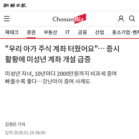
재테크
증권
부동산
IT
금융
산업
중소기업·벤
"우리 아가 주식 계좌 터줬어요"… 증시
활황에 미성년 계좌 개설 급증
미성년 자녀, 10년마다 2000만원까지 비과세 증여
빠를수록 좋다…갓난아이 증여 사례도
김정은 기자
입력
2026.01.24. 06:00