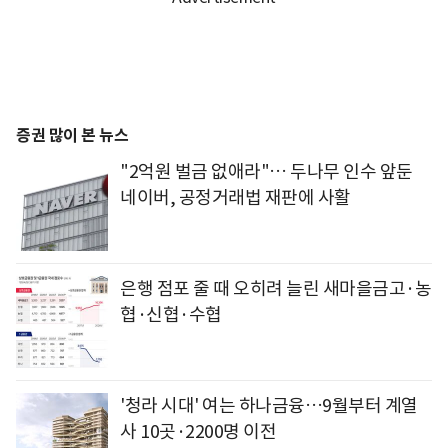
증권 많이 본 뉴스
"2억원 벌금 없애라"… 두나무 인수 앞둔
네이버, 공정거래법 재판에 사활
은행 점포 줄 때 오히려 늘린 새마을금고·농
협·신협·수협
'청라 시대' 여는 하나금융…9월부터 계열
사 10곳·2200명 이전