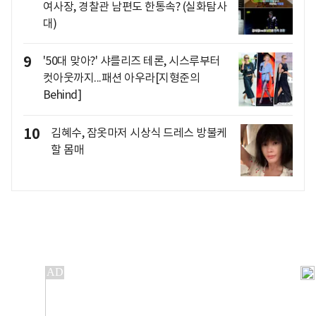
여사장, 경찰관 남편도 한통속? (실화탐사
대)
9
'50대 맞아?' 샤를리즈 테론, 시스루부터
컷아웃까지...패션 아우라[지형준의
Behind]
10
김혜수, 잠옷마저 시상식 드레스 방불케
할 몸매