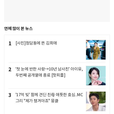
연예 많이 본 뉴스
1
[사진]청담동에 뜬 김희애
2
'첫 눈에 반한 사랑→10년 남사친' 아이유,
두번째 공개열애 종료 [핫피플]
3
'17억 빚' 함께 견딘 친母 애틋한 효심..MC
그리 "제가 챙겨야죠" 뭉클