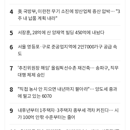
4
美 국방부, 이란전 무기 소진에 방산업체 증산 압박… "3
주 내 납품 계획 내라"
5
서장훈, 28억에 산 양재역 빌딩 450억에 내놨다
6
서울 영등포·구로 준공업지역에 2만7000가구 공급 속
도
7
'추진위원장 해임' 올림픽선수촌 재건축… 송파구, 직무
대행 체제 승인
8
"직접 농사 안 지으면 내년까지 팔아라"… 양도세 중과
에 떨고 있는 6070
9
내후년부터 1주택자·3주택자 종부세 격차 커진다… 시
가 100억 안팎 수준부터는 줄어