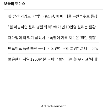
오늘의 핫뉴스
美 방산 기업도 '깜짝'… K조선, 美 배 띄울 구원투수로 등장
"말 어눌하면 빨리 병원 와라" 韓 매년 10만명 걸리는 질환
휴가철에 회 먹기 글렀네… 폭염에 가격 치솟은 '국민 횟감'
반도체도 쭉쭉 빠진 증시… "외인이 우리 희망" 말 나온 이유
보유한 미사일 1700발 뿐… 바닥 보인다는 美 무기고 '위태'