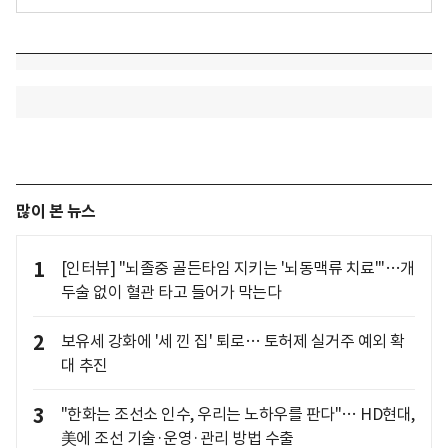
많이 본 뉴스
1
[인터뷰] "뇌졸중 골든타임 지키는 '뇌동맥류 치료'"…개
두술 없이 혈관 타고 들어가 막는다
2
보유세 강화에 '세 낀 집' 퇴로… 토허제 실거주 예외 확
대 추진
3
"한화는 조선소 인수, 우리는 노하우를 판다"… HD현대,
美에 조선 기술·운영·관리 방법 수출