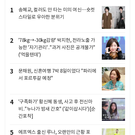
1
송혜교, 컬러도 안 타는 미의 여신…숏컷
스타일로 우아한 분위기
2
'78kg→-30kg감량' 박지현, 전라노출 가
능한 '자기관리'.."과거 사진은 공개불가"
('먹을텐데')
3
문채원, 신혼여행 7박 8일이었다 "파리에
서 포르투갈 예정"
4
'구족화가' 황신혜 동생, 사고 후 전신마
비.."누나가 밤새 간호" ('같이삽시다')[순
간포착]
5
에프엑스 출신 루나, 오랜만의 근황 포