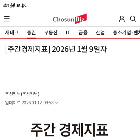
재테크
증권
부동산
IT
금융
산업
중소기업·벤
[주간경제지표] 2026년 1월 9일자
조선일보(조선일보)
업데이트
2026.01.12. 09:58