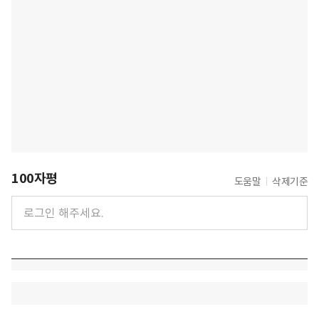
100자평
도움말
삭제기준