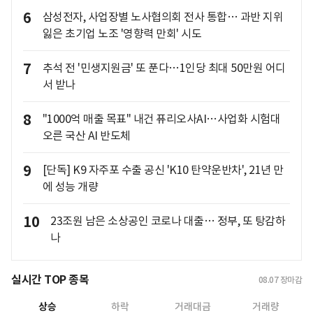
6
삼성전자, 사업장별 노사협의회 전사 통합… 과반 지위
잃은 초기업 노조 '영향력 만회' 시도
7
추석 전 '민생지원금' 또 푼다…1인당 최대 50만원 어디
서 받나
8
"1000억 매출 목표" 내건 퓨리오사AI…사업화 시험대
오른 국산 AI 반도체
9
[단독] K9 자주포 수출 공신 'K10 탄약운반차', 21년 만
에 성능 개량
10
23조원 남은 소상공인 코로나 대출… 정부, 또 탕감하
나
실시간 TOP 종목
08.07
장마감
상승
하락
거래대금
거래량