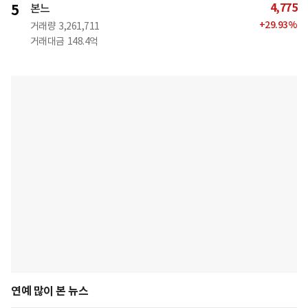
4,775
5
본느
+
29.93
%
거래량
3,261,711
거래대금
148.4억
연예 많이 본 뉴스