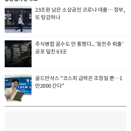
23조원 남은 소상공인 코로나 대출… 정부,
또 탕감하나
주식병합 꼼수도 안 통했다... '동전주 퇴출'
공포 덮친 63곳
골드만삭스 "코스피 급락은 조정일 뿐…1
만2000 간다"