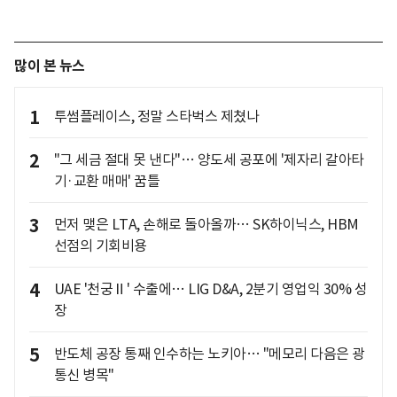
많이 본 뉴스
1
투썸플레이스, 정말 스타벅스 제쳤나
2
"그 세금 절대 못 낸다"… 양도세 공포에 '제자리 갈아타
기·교환 매매' 꿈틀
3
먼저 맺은 LTA, 손해로 돌아올까… SK하이닉스, HBM
선점의 기회비용
4
UAE '천궁Ⅱ' 수출에… LIG D&A, 2분기 영업익 30% 성
장
5
반도체 공장 통째 인수하는 노키아… "메모리 다음은 광
통신 병목"