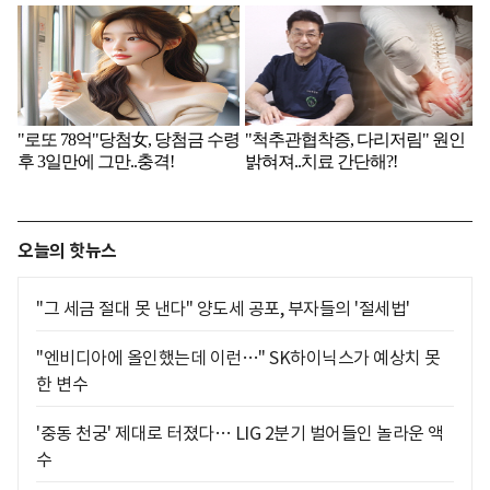
오늘의 핫뉴스
"그 세금 절대 못 낸다" 양도세 공포, 부자들의 '절세법'
"엔비디아에 올인했는데 이런…" SK하이닉스가 예상치 못
한 변수
'중동 천궁' 제대로 터졌다… LIG 2분기 벌어들인 놀라운 액
수