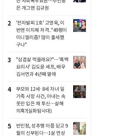
한 사회복무요원…주인공
은 개그맨 김규원
2
'전자발찌 1호' 고영욱, 이
번엔 이지혜 저격.."49평이
미니멀리즘? 많이 출세했
구나"
3
"삼겹살 먹을래요?"…'흑백
요리사' 김도윤 셰프, 배우
김서연과 4년째 열애
4
부모와 12세·8세 자녀 일
가족 사망 사건, 아내는 속
옷만 입은 채 투신…살해
의혹?(실화탐사대)
5
반민정, 성추행 아픔 딛고 9
월의 신부된다…1살 연상