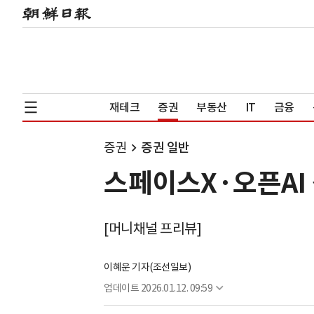
재테크
증권
부동산
IT
금융
증권
증권 일반
스페이스X·오픈AI
[머니채널 프리뷰]
이혜운 기자(조선일보)
업데이트
2026.01.12. 09:59