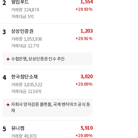
1,554
2
윙입푸드
+
29.93
%
거래량
324,874
거래대금
5억
1,203
3
상상인증권
+
29.91
%
거래량
1,053,936
거래대금
12.7억
수협은행, 상상인증권 인수 추진
3,020
4
한국첨단소재
+
29.89
%
거래량
3,835,522
거래대금
113.6억
자회사 양자검증 플랫폼, 국제 벤치마크 공식 등
재
5,910
5
유니켐
+
29.89
%
거래량
49,970