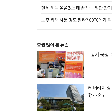
절세 혜택 쏠쏠했는데 끝?… "일단 만기
노후 위해 사둔 땅도 팔라? 6070에게 닥
증권 많이 본 뉴스
"강제 국장 
레버리지 상품
행… 왜?