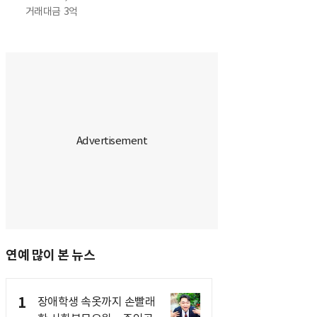
거래대금
3억
연예 많이 본 뉴스
1
장애학생 속옷까지 손빨래