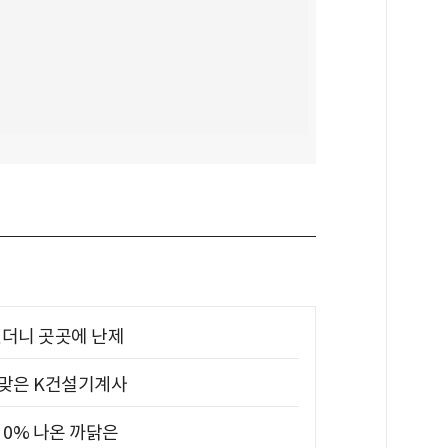
었더니 곳곳에 난제
 맞은 K건설기계사
 0% 나온 까닭은