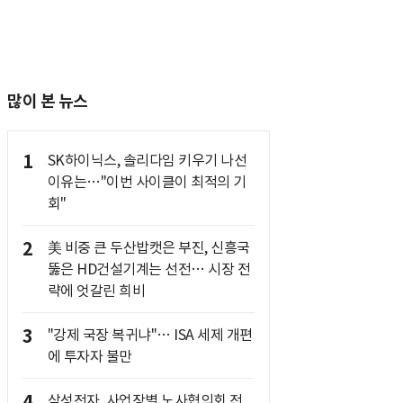
많이 본 뉴스
1
SK하이닉스, 솔리다임 키우기 나선
이유는…"이번 사이클이 최적의 기
회"
2
美 비중 큰 두산밥캣은 부진, 신흥국
뚫은 HD건설기계는 선전… 시장 전
략에 엇갈린 희비
3
"강제 국장 복귀냐"… ISA 세제 개편
에 투자자 불만
4
삼성전자, 사업장별 노사협의회 전