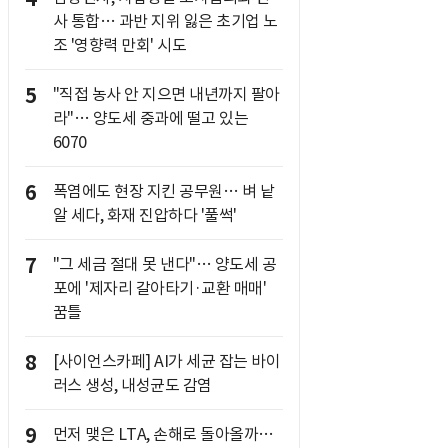
사 통합… 과반 지위 잃은 초기업 노
조 '영향력 만회' 시도
5
"직접 농사 안 지으면 내년까지 팔아
라"… 양도세 중과에 떨고 있는
6070
6
폭염에도 현장 지킨 공무원… 벼 낱
알 세다, 화재 진압하다 '풀썩'
7
"그 세금 절대 못 낸다"… 양도세 공
포에 '제자리 갈아타기·교환 매매'
꿈틀
8
[사이언스카페] AI가 세균 잡는 바이
러스 생성, 내성균도 감염
9
먼저 맺은 LTA, 손해로 돌아올까…