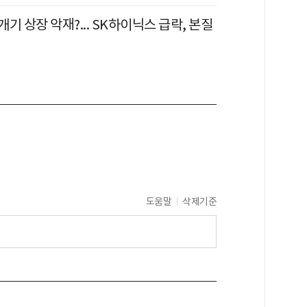
기 상장 악재?... SK하이닉스 급락, 본질
도움말
삭제기준