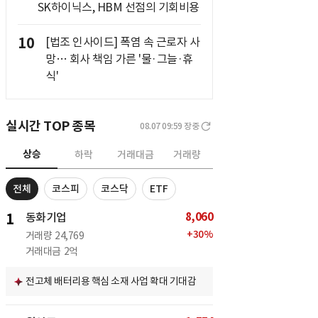
SK하이닉스, HBM 선점의 기회비용
10
[법조 인사이드] 폭염 속 근로자 사
망… 회사 책임 가른 '물·그늘·휴
식'
실시간 TOP 종목
08.07 09:59
장중
상승
하락
거래대금
거래량
전체
코스피
코스닥
ETF
8,060
1
동화기업
+
30
%
거래량
24,769
거래대금
2억
전고체 배터리용 핵심 소재 사업 확대 기대감