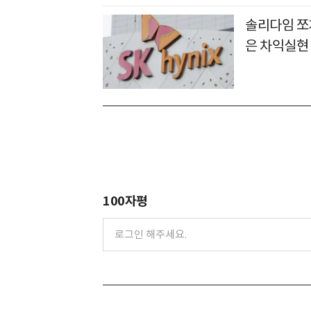
솔리다임 쪼개
은 차익실현
100자평