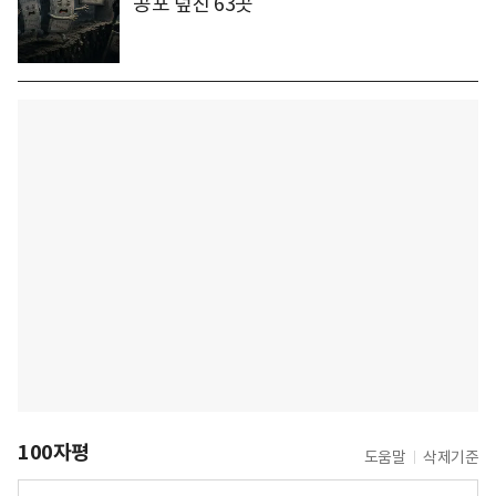
공포 덮친 63곳
100자평
도움말
삭제기준