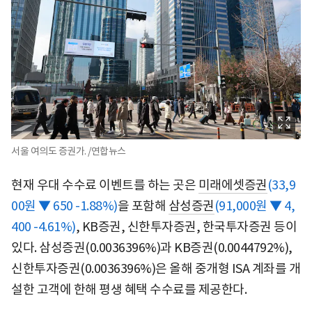
서울 여의도 증권가. /연합뉴스
현재 우대 수수료 이벤트를 하는 곳은
미래에셋증권
(33,9
00원 ▼ 650 -1.88%)
을 포함해
삼성증권
(91,000원 ▼ 4,
400 -4.61%)
, KB증권, 신한투자증권, 한국투자증권 등이
있다. 삼성증권(0.0036396%)과 KB증권(0.0044792%),
신한투자증권(0.0036396%)은 올해 중개형 ISA 계좌를 개
설한 고객에 한해 평생 혜택 수수료를 제공한다.