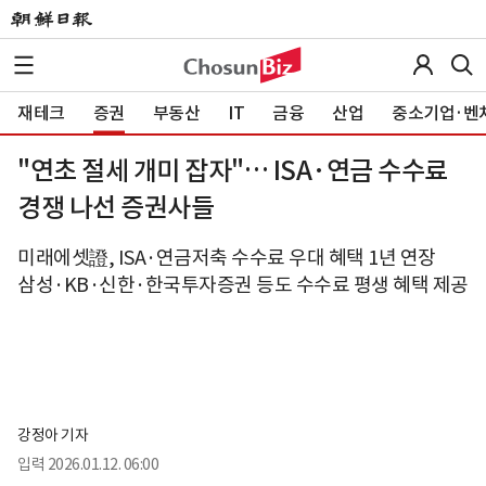
재테크
증권
부동산
IT
금융
산업
중소기업·벤
"연초 절세 개미 잡자"… ISA·연금 수수료
경쟁 나선 증권사들
미래에셋證, ISA·연금저축 수수료 우대 혜택 1년 연장
삼성·KB·신한·한국투자증권 등도 수수료 평생 혜택 제공
강정아 기자
입력
2026.01.12. 06:00