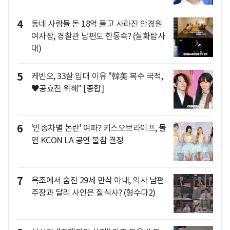
4
동네 사람들 돈 18억 들고 사라진 안경원
여사장, 경찰관 남편도 한통속? (실화탐사
대)
5
케빈오, 33살 입대 이유 "韓美 복수 국적,
♥공효진 위해" [종합]
6
'인종차별 논란' 여파? 키스오브라이프, 돌
연 KCON LA 공연 불참 결정
7
욕조에서 숨진 29세 만삭 아내, 의사 남편
주장과 달리 사인은 질식사? (형수다2)