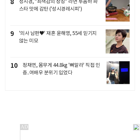
8
성시경, "죄책감의 상징" 라면 투움바 파
스타 맛에 감탄 ('성시경레시피')
9
'의사 남편♥' 재혼 윤해영, 55세 믿기지
않는 미모
10
정채연, 몸무게 44.8kg '뼈말라' 직접 인
증..여배우 분위기 입었다