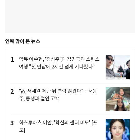
연예 많이 본 뉴스
1
악뮤 이수현, '김성주子' 김민국과 스위스
여행 "첫 만남에 2시간 넘게 기다렸다"
2
"故 서세원 떠난 뒤 연락 끊겼다"…서동
주, 동생과 절연 고백
3
하츠투하츠 이안, '확신의 센터 미모' [포
토]