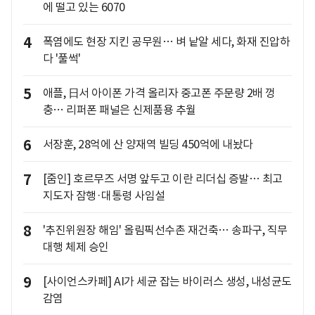
에 떨고 있는 6070
4
폭염에도 현장 지킨 공무원… 벼 낱알 세다, 화재 진압하
다 '풀썩'
5
애플, 日서 아이폰 가격 올리자 중고폰 주문량 2배 껑
충… 리퍼폰 패널은 신제품용 추월
6
서장훈, 28억에 산 양재역 빌딩 450억에 내놨다
7
[줌인] 호르무즈 서명 앞두고 이란 리더십 증발… 최고
지도자 잠행·대통령 사임설
8
'추진위원장 해임' 올림픽선수촌 재건축… 송파구, 직무
대행 체제 승인
9
[사이언스카페] AI가 세균 잡는 바이러스 생성, 내성균도
감염