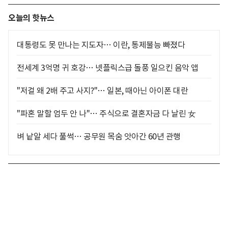
오늘의 핫뉴스
대통령도 못 만나는 지도자… 이란, 통제불능 빠졌다
전세계 3억명 귀 호강… 넷플릭스급 돌풍 일으킨 음악 앱
"저걸 왜 2배 주고 사지?"… 일본, 때아닌 아이폰 대란
"파혼 말할 엄두 안 나"… 주식으로 결혼자금 다 날린 女
벼 낱알 세다 풀썩… 공무원 목숨 앗아간 60년 관행