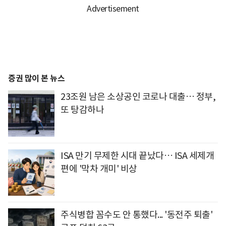
증권 많이 본 뉴스
23조원 남은 소상공인 코로나 대출… 정부,
또 탕감하나
ISA 만기 무제한 시대 끝났다… ISA 세제개
편에 '막차 개미' 비상
주식병합 꼼수도 안 통했다... '동전주 퇴출'