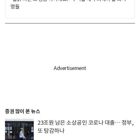
명들
증권 많이 본 뉴스
23조원 남은 소상공인 코로나 대출… 정부,
또 탕감하나