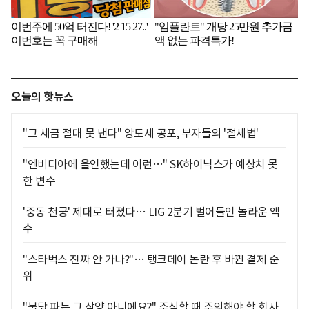
오늘의 핫뉴스
"그 세금 절대 못 낸다" 양도세 공포, 부자들의 '절세법'
"엔비디아에 올인했는데 이런…" SK하이닉스가 예상치 못
한 변수
'중동 천궁' 제대로 터졌다… LIG 2분기 벌어들인 놀라운 액
수
"스타벅스 진짜 안 가나?"… 탱크데이 논란 후 바뀐 결제 순
위
"불닭 파는 그 삼양 아니에요?" 주식할 때 주의해야 할 회사