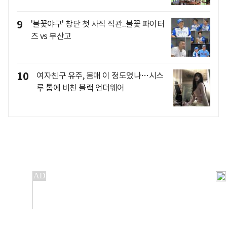
9
'불꽃야구' 창단 첫 사직 직관..불꽃 파이터
즈 vs 부산고
10
여자친구 유주, 몸매 이 정도였나…시스
루 톱에 비친 블랙 언더웨어
개인정보처리방침
앱설치(Android)