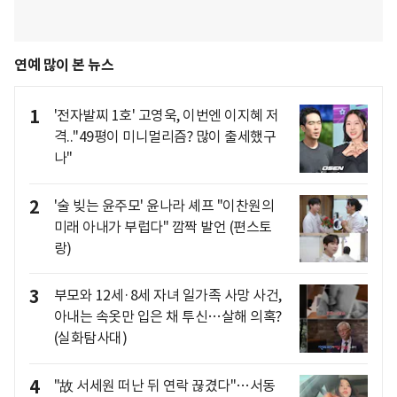
연예 많이 본 뉴스
1
'전자발찌 1호' 고영욱, 이번엔 이지혜 저
격.."49평이 미니멀리즘? 많이 출세했구
나"
2
'술 빚는 윤주모' 윤나라 셰프 "이찬원의
미래 아내가 부럽다" 깜짝 발언 (편스토
랑)
3
부모와 12세·8세 자녀 일가족 사망 사건,
아내는 속옷만 입은 채 투신…살해 의혹?
(실화탐사대)
4
"故 서세원 떠난 뒤 연락 끊겼다"…서동