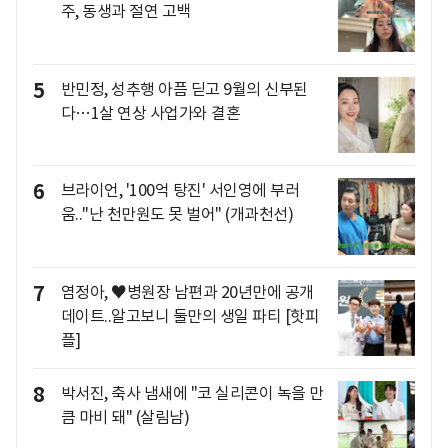
주, 동생과 절연 고백
5
반민정, 성추행 아픔 딛고 9월의 신부된
다…1살 연상 사업가와 결혼
6
브라이언, '100억 탕진' 서인영에 부러
움.."난 천만원도 못 벌어" (개과천선)
7
염정아, ♥병원장 남편과 20년만에 공개
데이트..알고보니 둘만의 생일 파티 [핫피
플]
8
박서진, 축사 냄새에 "코 실리콘이 녹을 만
큼 마비 돼" (살림남)