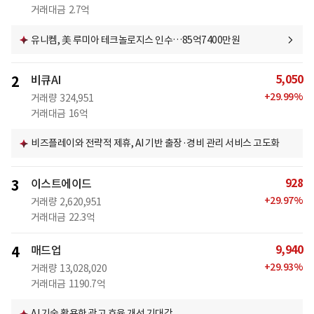
거래대금
2.7억
유니켐, 美 루미아 테크놀로지스 인수…85억7400만원
5,050
2
비큐AI
+
29.99
%
거래량
324,951
거래대금
16억
비즈플레이와 전략적 제휴, AI 기반 출장·경비 관리 서비스 고도화
928
3
이스트에이드
+
29.97
%
거래량
2,620,951
거래대금
22.3억
9,940
4
매드업
+
29.93
%
거래량
13,028,020
거래대금
1190.7억
AI 기술 활용한 광고 효율 개선 기대감