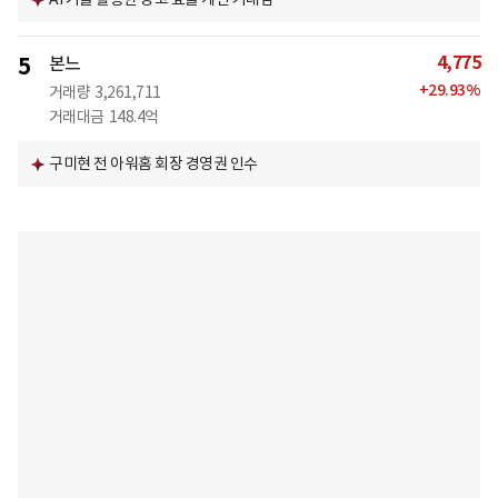
4,775
5
본느
+
29.93
%
거래량
3,261,711
거래대금
148.4억
구미현 전 아워홈 회장 경영권 인수