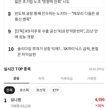
잃은 초기업 노조 '영향력 만회' 시도
8
반도체 공장 통째 인수하는 노키아… "메모리 다음은 광
통신 병목"
9
[단독] K9 자주포 수출 공신 'K10 탄약운반차', 21년 만
에 성능 개량
10
솔리다임 쪼개기 상장 악재?... SK하이닉스 급락, 본질
은 차익실현
실시간 TOP 종목
08.06
장마감
상승
하락
거래대금
거래량
전체
코스피
코스닥
ETF
4,550
1
유니켐
+
30
%
거래량
60,138