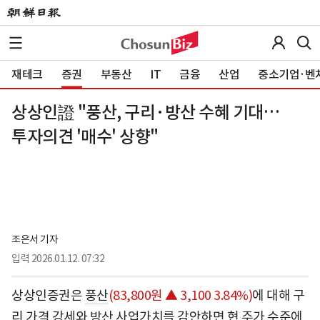
재테크
증권
부동산
IT
금융
산업
중소기업·벤
상상인證 "풍산, 구리·방산 수혜 기대…
투자의견 '매수' 상향"
조은서 기자
입력
2026.01.12. 07:32
상상인증권은
풍산
(83,800원 ▲ 3,100 3.84%)
에 대해 구
리 가격 강세와 방산 사업가치를 감안하면 현 주가 수준에