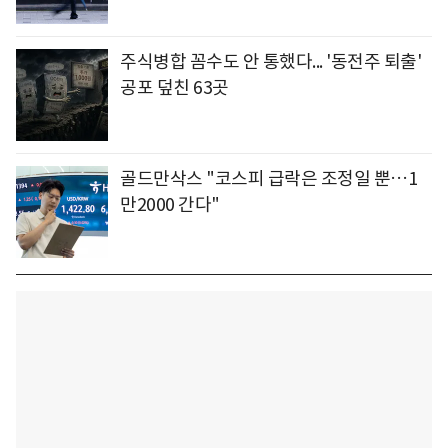
주식병합 꼼수도 안 통했다... '동전주 퇴출'
공포 덮친 63곳
골드만삭스 "코스피 급락은 조정일 뿐…1
만2000 간다"