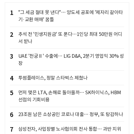
1
"그 세금 절대 못 낸다"… 양도세 공포에 '제자리 갈아타
기·교환 매매' 꿈틀
2
추석 전 '민생지원금' 또 푼다…1인당 최대 50만원 어디
서 받나
3
UAE '천궁Ⅱ' 수출에… LIG D&A, 2분기 영업익 30% 성
장
4
투썸플레이스, 정말 스타벅스 제쳤나
5
먼저 맺은 LTA, 손해로 돌아올까… SK하이닉스, HBM
선점의 기회비용
6
23조원 남은 소상공인 코로나 대출… 정부, 또 탕감하나
7
삼성전자, 사업장별 노사협의회 전사 통합… 과반 지위