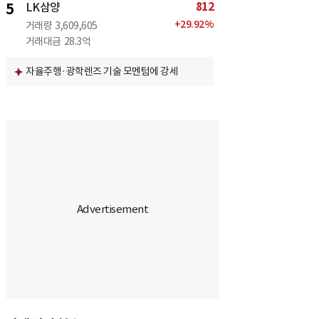
812
5
LK삼양
+
29.92
%
거래량
3,609,605
거래대금
28.3억
자율주행·광학렌즈 기술 모멘텀에 강세