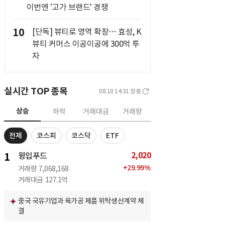
이번엔 '고가 브랜드' 경쟁
10
[단독] 뷰티로 영역 확장… 효성, K
뷰티 커머스 이공이공에 300억 투
자
실시간 TOP 종목
08.10 14:31
장중
상승
하락
거래대금
거래량
전체
코스피
코스닥
ETF
2,020
1
윙입푸드
+
29.99
%
거래량
7,068,168
거래대금
127.1억
중국 국유기업과 육가공 제품 위탁생산계약 체
결