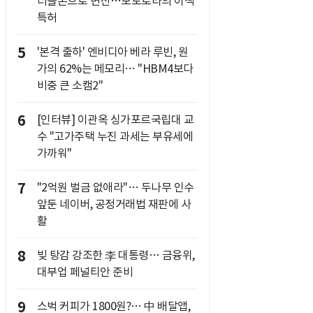
더블폰으로 변신…모토로라의 이색
특허
5
'본격 출하' 엔비디아 베라 루빈, 원
가의 62%는 메모리… "HBM4보다
비중 큰 소캠2"
6
[인터뷰] 이관옥 싱가포르국립대 교
수 "고가주택 누진 과세는 부유세에
가까워"
7
"2억원 벌금 없애라"… 두나무 인수
앞둔 네이버, 공정거래법 재판에 사
활
8
빚 탕감 강조한 李 대통령… 금융위,
대부업 페널티안 준비
9
스벅 커피가 1800원?… 中 배달앱,