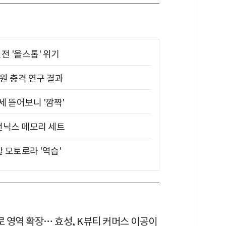
전 '올스톱' 위기
원 충격 연구 결과
 뜯어보니 '깜짝'
전닉스 메모리 세트
할 모토로라 '역습'
로 영역 확장… 효성, K뷰티 커머스 이공이