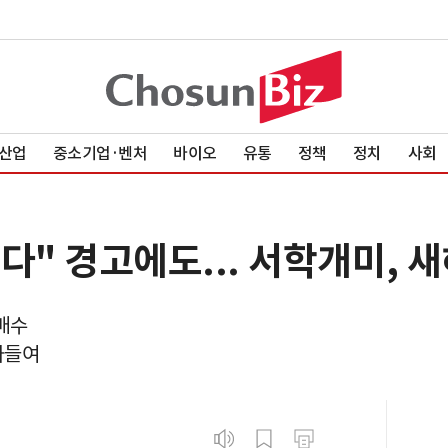
산업
중소기업·벤처
바이오
유통
정책
정치
사회
다" 경고에도... 서학개미, 새
순매수
사들여