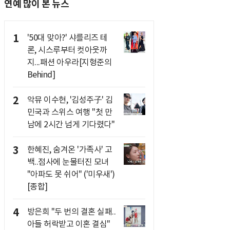
연예 많이 본 뉴스
1
'50대 맞아?' 샤를리즈 테
론, 시스루부터 컷아웃까
지...패션 아우라[지형준의
Behind]
2
악뮤 이수현, '김성주子' 김
민국과 스위스 여행 "첫 만
남에 2시간 넘게 기다렸다"
3
한혜진, 숨겨온 '가족사' 고
백..점사에 눈물터진 모녀
"아파도 못 쉬어" ('미우새')
[종합]
4
방은희 "두 번의 결혼 실패..
아들 허락받고 이혼 결심"