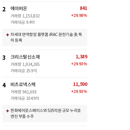
841
2
에이비온
+
29.98
%
거래량
1,153,832
거래대금
9.4억
차세대 면역항암 플랫폼 iRAC 원천기술 美 특
허 등록
1,389
3
크리스탈신소재
+
29.93
%
거래량
1,924,265
거래대금
25.9억
11,590
4
비츠로넥스텍
+
29.93
%
거래량
961,693
거래대금
104.9억
한화에어로스페이스와 535억원 규모 누리호
엔진 부품 수주