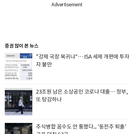
증권 많이 본 뉴스
"강제 국장 복귀냐"… ISA 세제 개편에 투자
자 불만
23조원 남은 소상공인 코로나 대출… 정부,
또 탕감하나
주식병합 꼼수도 안 통했다... '동전주 퇴출'