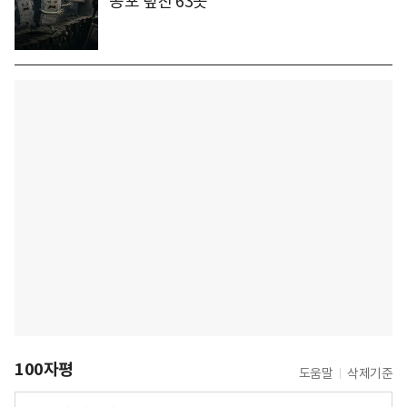
공포 덮친 63곳
100자평
도움말
삭제기준