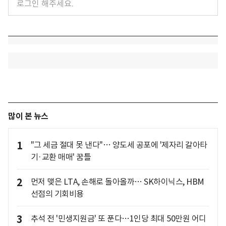
많이 본 뉴스
1
"그 세금 절대 못 낸다"… 양도세 공포에 '제자리 갈아타
기·교환 매매' 꿈틀
2
먼저 맺은 LTA, 손해로 돌아올까… SK하이닉스, HBM
선점의 기회비용
3
추석 전 '민생지원금' 또 푼다…1인당 최대 50만원 어디