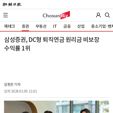
재테크
증권
부동산
IT
금융
산업
중소기업·벤
삼성증권, DC형 퇴직연금 원리금 비보장
수익률 1위
김정은 기자
입력
2026.01.09. 11:01