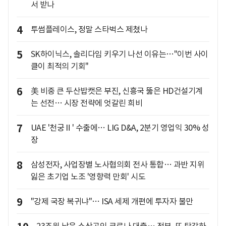
서 받나
4
투썸플레이스, 정말 스타벅스 제쳤나
5
SK하이닉스, 솔리다임 키우기 나선 이유는…"이번 사이
클이 최적의 기회"
6
美 비중 큰 두산밥캣은 부진, 신흥국 뚫은 HD건설기계
는 선전… 시장 전략에 엇갈린 희비
7
UAE '천궁Ⅱ' 수출에… LIG D&A, 2분기 영업익 30% 성
장
8
삼성전자, 사업장별 노사협의회 전사 통합… 과반 지위
잃은 초기업 노조 '영향력 만회' 시도
9
"강제 국장 복귀냐"… ISA 세제 개편에 투자자 불만
23조원 남은 소상공인 코로나 대출… 정부, 또 탕감하