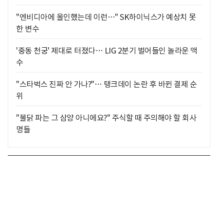
"엔비디아에 올인했는데 이런…" SK하이닉스가 예상치 못
한 변수
'중동 천궁' 제대로 터졌다… LIG 2분기 벌어들인 놀라운 액
수
"스타벅스 진짜 안 가나?"… 탱크데이 논란 후 바뀐 결제 순
위
"불닭 파는 그 삼양 아니에요?" 주식할 때 주의해야 할 회사
명들