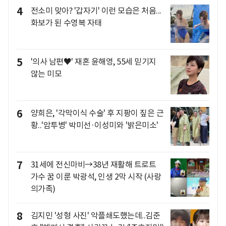
4
전소미 맞아? '갑자기' 이런 모습은 처음...
화보가 된 수영복 자태
5
'의사 남편♥' 재혼 윤해영, 55세 믿기지
않는 미모
6
양희은, '각막이식 수술' 후 지팡이 짚은 근
황..'암투병' 박미선·이성미와 '밝은미소'
7
31세에 전신마비→38년 재활해 트로트
가수 꿈 이룬 박광석, 인생 2막 시작 (사랑
의가족)
8
김지민 '성형 사진' 악플쇄도했는데..김준