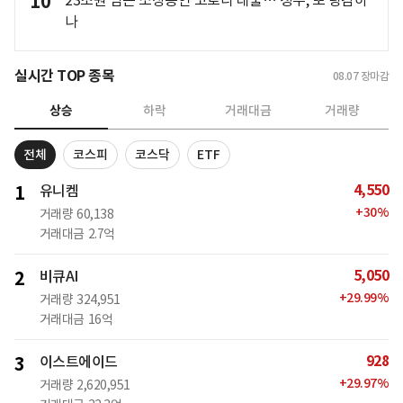
10
나
실시간 TOP 종목
08.07
장마감
상승
하락
거래대금
거래량
전체
코스피
코스닥
ETF
4,550
1
유니켐
+
30
%
거래량
60,138
거래대금
2.7억
5,050
2
비큐AI
+
29.99
%
거래량
324,951
거래대금
16억
928
3
이스트에이드
+
29.97
%
거래량
2,620,951