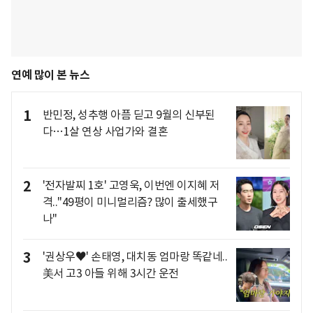
연예 많이 본 뉴스
1
반민정, 성추행 아픔 딛고 9월의 신부된
다…1살 연상 사업가와 결혼
2
'전자발찌 1호' 고영욱, 이번엔 이지혜 저
격.."49평이 미니멀리즘? 많이 출세했구
나"
3
'권상우♥' 손태영, 대치동 엄마랑 똑같네..
美서 고3 아들 위해 3시간 운전