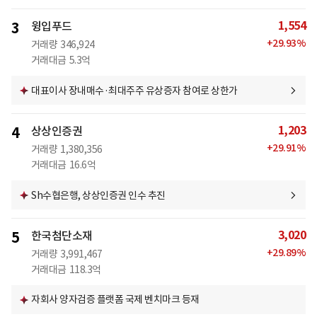
1,554
3
윙입푸드
+
29.93
%
거래량
346,924
거래대금
5.3억
대표이사 장내매수·최대주주 유상증자 참여로 상한가
1,203
4
상상인증권
+
29.91
%
거래량
1,380,356
거래대금
16.6억
Sh수협은행, 상상인증권 인수 추진
3,020
5
한국첨단소재
+
29.89
%
거래량
3,991,467
거래대금
118.3억
자회사 양자검증 플랫폼 국제 벤치마크 등재