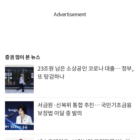
증권 많이 본 뉴스
23조원 남은 소상공인 코로나 대출… 정부,
또 탕감하나
서금원·신복위 통합 추진… 국민기초금융
보장법 이달 중 발의