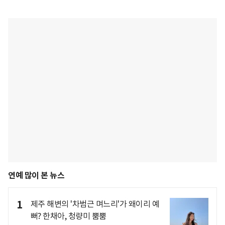
연예 많이 본 뉴스
1
제주 해변의 '차범근 며느리'가 왜이리 예
뻐? 한채아, 청량미 뿜뿜