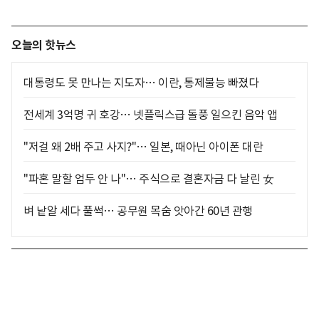
오늘의 핫뉴스
대통령도 못 만나는 지도자… 이란, 통제불능 빠졌다
전세계 3억명 귀 호강… 넷플릭스급 돌풍 일으킨 음악 앱
"저걸 왜 2배 주고 사지?"… 일본, 때아닌 아이폰 대란
"파혼 말할 엄두 안 나"… 주식으로 결혼자금 다 날린 女
벼 낱알 세다 풀썩… 공무원 목숨 앗아간 60년 관행