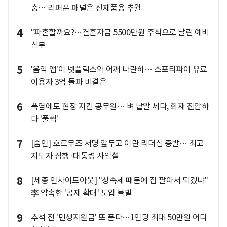
충… 리퍼폰 패널은 신제품용 추월
4
"파혼할까요?…결혼자금 5500만원 주식으로 날린 예비
신부
5
'음악 앱'이 넷플릭스와 어깨 나란히… 스포티파이 유료
이용자 3억 돌파 비결은
6
폭염에도 현장 지킨 공무원… 벼 낱알 세다, 화재 진압하
다 '풀썩'
7
[줌인] 호르무즈 서명 앞두고 이란 리더십 증발… 최고
지도자 잠행·대통령 사임설
8
[세종 인사이드아웃] "상속세 때문에 집 팔아서 되겠냐"
李 약속한 '공제 확대' 도입 불발
9
추석 전 '민생지원금' 또 푼다…1인당 최대 50만원 어디