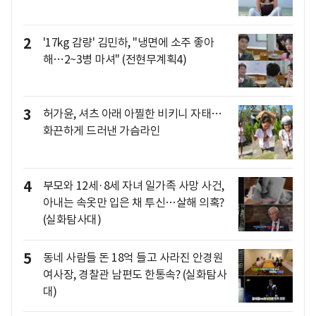
2
'17kg 감량' 김민하, "냉면에 소주 좋아
해…2~3병 마셔" (전현무계획4)
3
허가윤, 셔츠 아래 아찔한 비키니 자태…
화끈하게 드러낸 가슴라인
4
부모와 12세·8세 자녀 일가족 사망 사건,
아내는 속옷만 입은 채 투신…살해 의혹?
(실화탐사대)
5
동네 사람들 돈 18억 들고 사라진 안경원
여사장, 경찰관 남편도 한통속? (실화탐사
대)