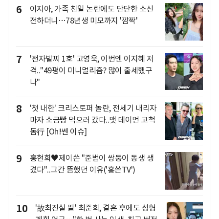
6
이지아, 가족 친일 논란에도 단단한 소신
전하더니…78년생 미모까지 '깜짝'
7
'전자발찌 1호' 고영욱, 이번엔 이지혜 저
격.."49평이 미니멀리즘? 많이 출세했구
나"
8
'첫 내한' 크리스토퍼 놀란, 전세기 내리자
마자 소금빵 먹으러 갔다..맷 데이먼 고척
돔行 [Oh!쎈 이슈]
9
홍현희♥제이쓴 "준범이 쌍둥이 동생 생
겼다"..그간 뜸했던 이유('홍쓴TV')
10
'故최진실 딸' 최준희, 결혼 후에도 성형