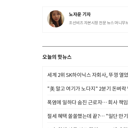
노자운 기자
조선비즈 자본시장 전문 뉴스 머니무브(M
오늘의 핫뉴스
세계 2위 SK하이닉스 자회사, 뚜껑 열
"美 말고 여기가 노다지" 2분기 돈벼락
폭염에 일하다 숨진 근로자… 회사 책임
절세 혜택 쏠쏠했는데 끝?… "일단 만기