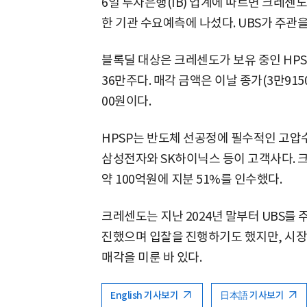
6일 투자은행(IB) 업계에 따르면 크레센도
한 기관 수요예측에 나섰다. UBS가 주관을
블록딜 대상은 크레센도가 보유 중인 HPSP 
36만주다. 매각 금액은 이날 종가(3만9150원
00원이다.
HPSP는 반도체 선공정에 필수적인 고압수
삼성전자와 SK하이닉스 등이 고객사다. 크
약 100억원에 지분 51%를 인수했다.
크레센도는 지난 2024년 말부터 UBS를
진했으며 입찰을 진행하기도 했지만, 시장
매각을 미룬 바 있다.
English 기사보기
日本語 기사보기