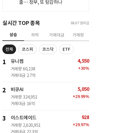
출… 정부, 또 탕감하나
실시간 TOP 종목
08.07
장마감
상승
하락
거래대금
거래량
전체
코스피
코스닥
ETF
4,550
1
유니켐
+
30
%
거래량
60,138
거래대금
2.7억
5,050
2
비큐AI
+
29.99
%
거래량
324,951
거래대금
16억
928
3
이스트에이드
+
29.97
%
거래량
2,620,951
거래대금
22.3억