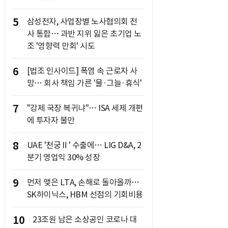
5
삼성전자, 사업장별 노사협의회 전
사 통합… 과반 지위 잃은 초기업 노
조 '영향력 만회' 시도
6
[법조 인사이드] 폭염 속 근로자 사
망… 회사 책임 가른 '물·그늘·휴식'
7
"강제 국장 복귀냐"… ISA 세제 개편
에 투자자 불만
8
UAE '천궁Ⅱ' 수출에… LIG D&A, 2
분기 영업익 30% 성장
9
먼저 맺은 LTA, 손해로 돌아올까…
SK하이닉스, HBM 선점의 기회비용
10
23조원 남은 소상공인 코로나 대