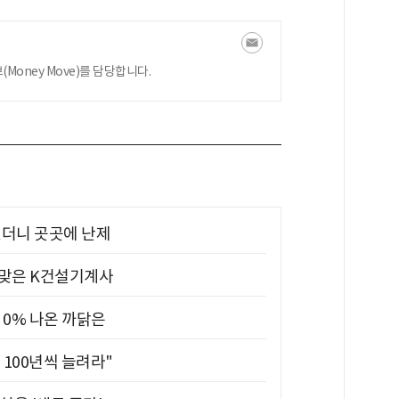
oney Move)를 담당합니다.
었더니 곳곳에 난제
 맞은 K건설기계사
 0% 나온 까닭은
 100년씩 늘려라"