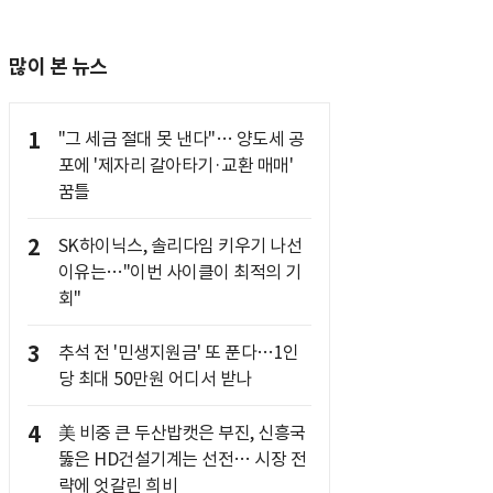
많이 본 뉴스
1
"그 세금 절대 못 낸다"… 양도세 공
포에 '제자리 갈아타기·교환 매매'
꿈틀
2
SK하이닉스, 솔리다임 키우기 나선
이유는…"이번 사이클이 최적의 기
회"
3
추석 전 '민생지원금' 또 푼다…1인
당 최대 50만원 어디서 받나
4
美 비중 큰 두산밥캣은 부진, 신흥국
뚫은 HD건설기계는 선전… 시장 전
략에 엇갈린 희비