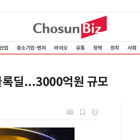
산업
중소기업·벤처
바이오
유통
정책
정치
사회
블록딜...3000억원 규모