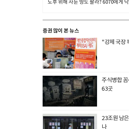
노후 위해 사둔 땅도 팔라? 6070에게 닥
증권 많이 본 뉴스
"강제 국장 
주식병합 꼼수
63곳
23조원 남은
나