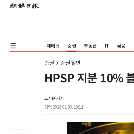
재테크
증권
부동산
IT
금융
증권
증권 일반
HPSP 지분 10% 
노자운 기자
입력
2026.01.06. 19:11