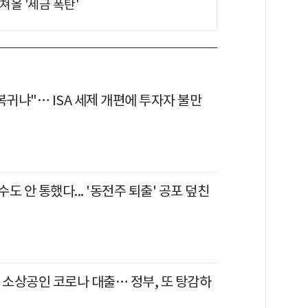
쳐올 '세금 폭탄'
복귀냐"… ISA 세제 개편에 투자자 불만
도 안 통했다... '동전주 퇴출' 공포 덮친
 소상공인 코로나 대출… 정부, 또 탕감하