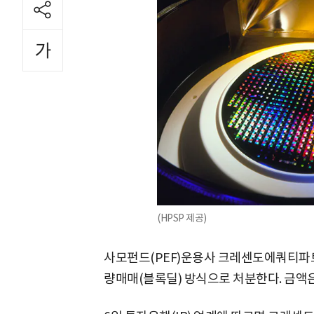
(HPSP 제공)
사모펀드(PEF)운용사 크레센도에쿼티파트
량매매(블록딜) 방식으로 처분한다. 금액은 