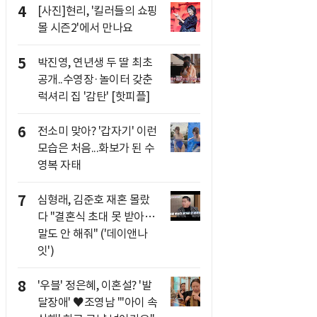
4
[사진]현리, '킬러들의 쇼핑
몰 시즌2'에서 만나요
5
박진영, 연년생 두 딸 최초
공개..수영장·놀이터 갖춘
럭셔리 집 '감탄' [핫피플]
6
전소미 맞아? '갑자기' 이런
모습은 처음...화보가 된 수
영복 자태
7
심형래, 김준호 재혼 몰랐
다 "결혼식 초대 못 받아…
말도 안 해줘" ('데이앤나
잇')
8
'우블' 정은혜, 이혼설? '발
달장애' ♥조영남 "'아이 속