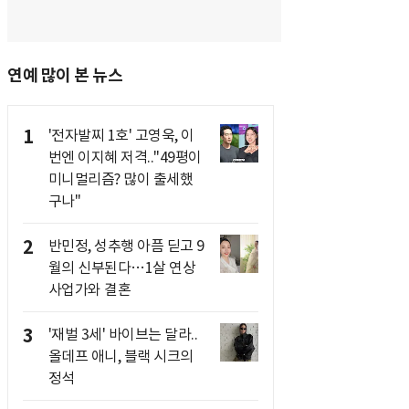
연예 많이 본 뉴스
1
'전자발찌 1호' 고영욱, 이
번엔 이지혜 저격.."49평이
미니멀리즘? 많이 출세했
구나"
2
반민정, 성추행 아픔 딛고 9
월의 신부된다…1살 연상
사업가와 결혼
3
'재벌 3세' 바이브는 달라..
올데프 애니, 블랙 시크의
정석