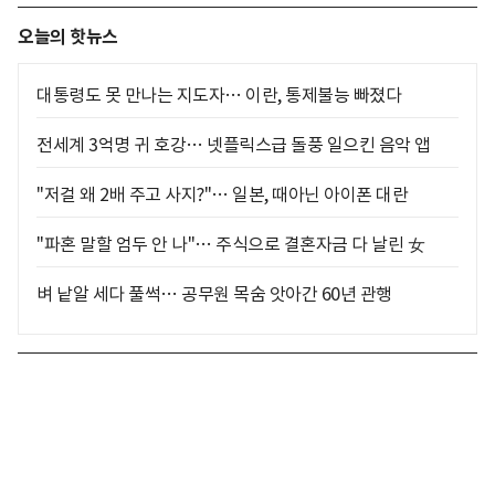
오늘의 핫뉴스
대통령도 못 만나는 지도자… 이란, 통제불능 빠졌다
전세계 3억명 귀 호강… 넷플릭스급 돌풍 일으킨 음악 앱
"저걸 왜 2배 주고 사지?"… 일본, 때아닌 아이폰 대란
"파혼 말할 엄두 안 나"… 주식으로 결혼자금 다 날린 女
벼 낱알 세다 풀썩… 공무원 목숨 앗아간 60년 관행