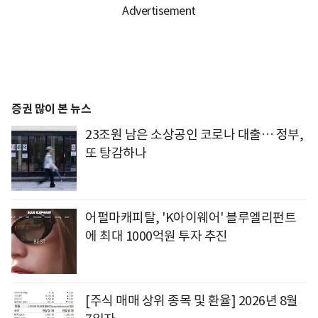
증권 많이 본 뉴스
23조원 남은 소상공인 코로나 대출… 정부,
또 탕감하나
어펄마캐피탈, 'K아이웨어' 블루엘리펀트
에 최대 1000억원 투자 추진
[주식 매매 상위 종목 및 환율] 2026년 8월