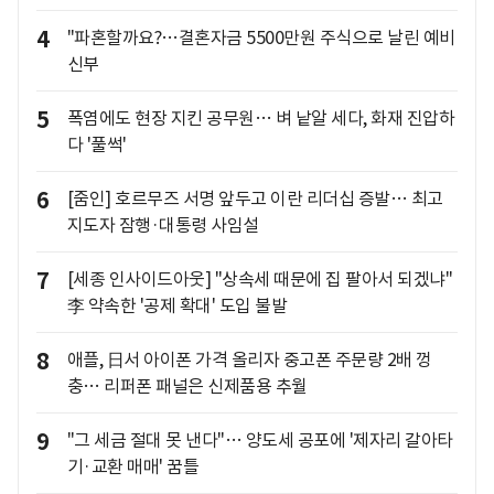
4
"파혼할까요?…결혼자금 5500만원 주식으로 날린 예비
신부
5
폭염에도 현장 지킨 공무원… 벼 낱알 세다, 화재 진압하
다 '풀썩'
6
[줌인] 호르무즈 서명 앞두고 이란 리더십 증발… 최고
지도자 잠행·대통령 사임설
7
[세종 인사이드아웃] "상속세 때문에 집 팔아서 되겠냐"
李 약속한 '공제 확대' 도입 불발
8
애플, 日서 아이폰 가격 올리자 중고폰 주문량 2배 껑
충… 리퍼폰 패널은 신제품용 추월
9
"그 세금 절대 못 낸다"… 양도세 공포에 '제자리 갈아타
기·교환 매매' 꿈틀