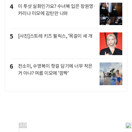
4
이 투샷 실화인가요? 수녀복 입은 장원영·
카리나 미모에 감탄만 나와
5
[사진]스트레 키즈 필릭스, '목걸이 세 개
6
전소미, 수영복이 핫걸 담기에 너무 작은
거 아냐? 여름 미모에 '깜짝'