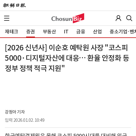
재테크
증권
부동산
IT
금융
산업
중소기업·벤
[2026 신년사] 이순호 예탁원 사장 "코스피
5000·디지털자산에 대응… 환율 안정화 등
정부 정책 적극 지원"
강정아 기자
입력
2026.01.02. 10:49
한국예탁결제원은 올해 코스피 5000시대를 대비해 외국