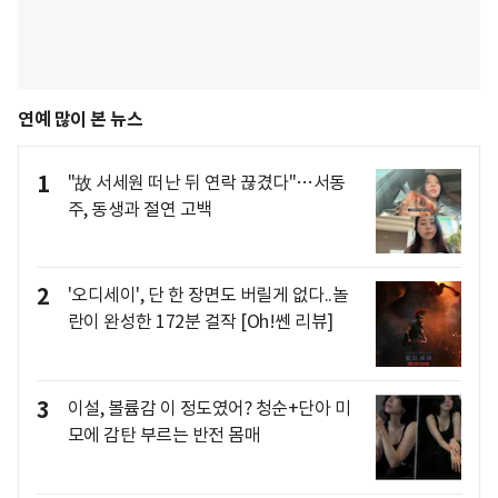
연예 많이 본 뉴스
1
"故 서세원 떠난 뒤 연락 끊겼다"…서동
주, 동생과 절연 고백
2
'오디세이', 단 한 장면도 버릴게 없다..놀
란이 완성한 172분 걸작 [Oh!쎈 리뷰]
3
이설, 볼륨감 이 정도였어? 청순+단아 미
모에 감탄 부르는 반전 몸매