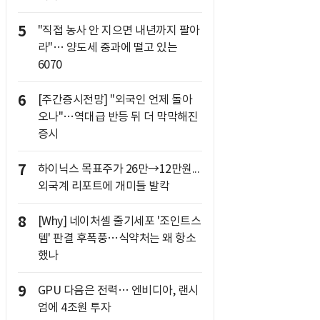
5
"직접 농사 안 지으면 내년까지 팔아
라"… 양도세 중과에 떨고 있는
6070
6
[주간증시전망] "외국인 언제 돌아
오나"…역대급 반등 뒤 더 막막해진
증시
7
하이닉스 목표주가 26만→12만원...
외국계 리포트에 개미들 발칵
8
[Why] 네이처셀 줄기세포 '조인트스
템' 판결 후폭풍…식약처는 왜 항소
했나
9
GPU 다음은 전력… 엔비디아, 랜시
엄에 4조원 투자