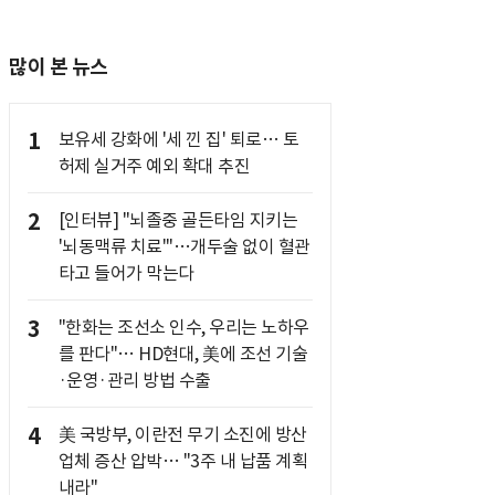
많이 본 뉴스
1
보유세 강화에 '세 낀 집' 퇴로… 토
허제 실거주 예외 확대 추진
2
[인터뷰] "뇌졸중 골든타임 지키는
'뇌동맥류 치료'"…개두술 없이 혈관
타고 들어가 막는다
3
"한화는 조선소 인수, 우리는 노하우
를 판다"… HD현대, 美에 조선 기술
·운영·관리 방법 수출
4
美 국방부, 이란전 무기 소진에 방산
업체 증산 압박… "3주 내 납품 계획
내라"