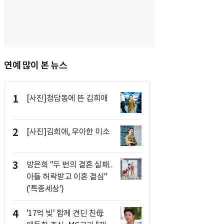
연예 많이 본 뉴스
1
[사진]청담동에 뜬 김희애
2
[사진]김희애, 우아한 미소
3
방은희 "두 번의 결혼 실패..
아들 허락받고 이혼 결심"
('특종세상')
4
'17억 빚' 함께 견딘 친母