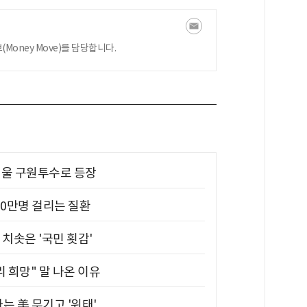
oney Move)를 담당합니다.
 띄울 구원투수로 등장
10만명 걸리는 질환
치솟은 '국민 횟감'
 희망" 말 나온 이유
는 美 무기고 '위태'