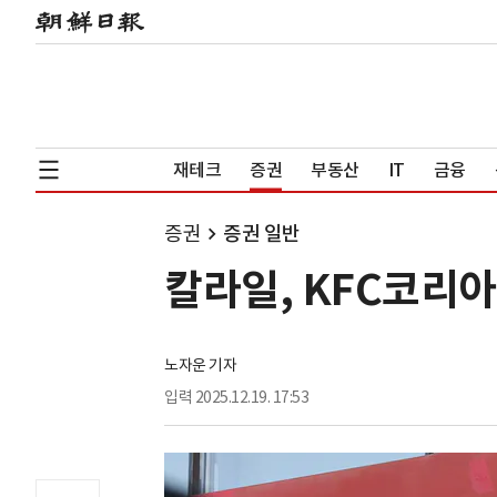
재테크
증권
부동산
IT
금융
증권
증권 일반
칼라일, KFC코리아
노자운 기자
입력
2025.12.19. 17:53