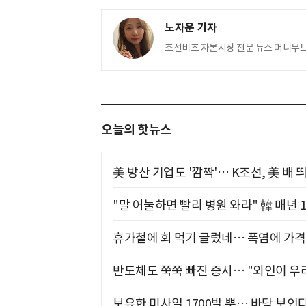
노자운 기자
조선비즈 자본시장 전문 뉴스 머니무브(M
오늘의 핫뉴스
美 방산 기업도 '깜짝'… K조선, 美 배
"말 어눌하면 빨리 병원 와라" 韓 매년 
휴가철에 회 먹기 글렀네… 폭염에 가격 
반도체도 쭉쭉 빠진 증시… "외인이 우리
보유한 미사일 1700발 뿐… 바닥 보인다