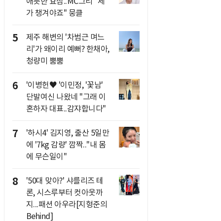
애틋한 효심..MC그리 "제
가 챙겨야죠" 뭉클
5
제주 해변의 '차범근 며느
리'가 왜이리 예뻐? 한채아,
청량미 뿜뿜
6
'이병헌♥ '이민정, '꽃남'
단발여신 나왔네 "그래 이
혼하자 대표..감쟈합니다"
7
'하시4' 김지영, 출산 5일만
에 '7kg 감량' 깜짝.."내 몸
에 무슨일이"
8
'50대 맞아?' 샤를리즈 테
론, 시스루부터 컷아웃까
지...패션 아우라[지형준의
Behind]