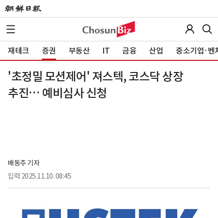
재테크
증권
부동산
IT
금융
산업
중소기업·벤
'초정밀 모션제어' 져스텍, 코스닥 상장
추진… 예비심사 신청
배동주 기자
입력
2025.11.10. 08:45