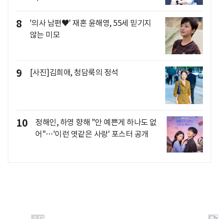
8
'의사 남편♥' 재혼 윤해영, 55세 믿기지
않는 미모
9
[사진]김희애, 청담룩의 정석
10
정해인, 하영 향해 "안 예쁜게 하나도 없
어"…'이런 엿같은 사랑' 포스터 공개