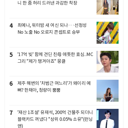
니 한 줌 허리 드러낸 과감한 착장
4
최예나, 워터밤 새 여신 되나···선정성
No 노출 No 오로지 콘셉트로 승부
5
'17억 빚' 함께 견딘 친母 애틋한 효심..MC
그리 "제가 챙겨야죠" 뭉클
6
제주 해변의 '차범근 며느리'가 왜이리 예
뻐? 한채아, 청량미 뿜뿜
7
'재산 1조설' 유재석, 200억 건물주 되더니
블랙카드 꺼냈다 "상위 0.05% 소유"(런닝
맨)