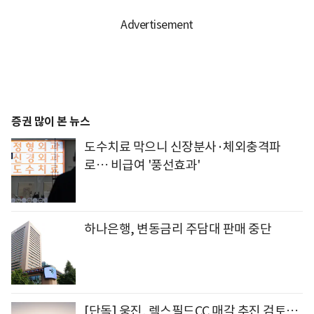
증권 많이 본 뉴스
도수치료 막으니 신장분사·체외충격파
로… 비급여 '풍선효과'
하나은행, 변동금리 주담대 판매 중단
[단독] 웅진, 렉스필드CC 매각 추진 검토…