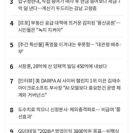
3
압구정현대, 직접 증여가 매각 후 현금 증여보다 세금 7
억 덜 낸다…계산기 두드리는 강남 고령층
4
[르포] 부동산 공급 대책에 뜨거운 감자된 '용산공원'…
시민들은 "녹지 지켜야"
5
[주간 특산물] 폭염을 이겨내는 푸릇함… '대관령 배추·
무'
6
서장훈, 28억에 산 양재역 빌딩 450억에 내놨다
7
[인터뷰] 美 DARPA AI 사이버 챌린지 1위 이끈 김태수
마이크로소프트 부사장 "AI 모델보다 중요한건 운영 체
계와 거버넌스"
8
도수치료 막으니 신장분사·체외충격파로… 비급여 '풍
선효과'
9
GS리테일 "2028년 영업이익 3800억원 목표…비핵심