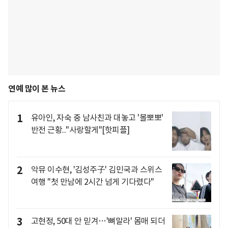
연예 많이 본 뉴스
1
유아인, 자숙 중 남사친과 대놓고 '볼뽀뽀'
반전 근황.."사랑할게"[핫피플]
2
악뮤 이수현, '김성주子' 김민국과 스위스
여행 "첫 만남에 2시간 넘게 기다렸다"
3
고현정, 50대 안 믿겨…'뼈말라' 몸매 되더