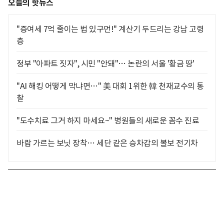
오늘의 핫뉴스
"증여세 7억 줄이는 법 있구먼!" 계산기 두드리는 강남 고령
층
정부 "아파트 짓자", 시민 "안돼"… 논란의 서울 '황금 땅'
"AI 해킹 어떻게 막냐면…" 美 대회 1위한 韓 천재교수의 통
찰
"도수치료 그거 하지 마세요~" 병원들의 새로운 꼼수 진료
바람 가르는 보닛 장착… 세단 같은 승차감의 볼보 전기차