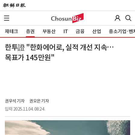
재테크
증권
부동산
IT
금융
산업
중소기업·벤
한투證 "한화에어로, 실적 개선 지속…
목표가 145만원"
권우석 기자
권오은 기자
입력
2025.11.04. 08:24