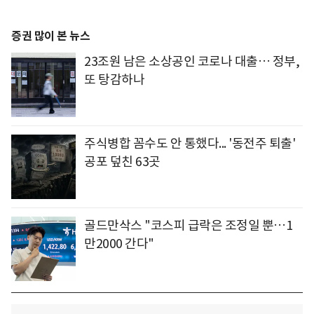
증권 많이 본 뉴스
23조원 남은 소상공인 코로나 대출… 정부,
또 탕감하나
주식병합 꼼수도 안 통했다... '동전주 퇴출'
공포 덮친 63곳
골드만삭스 "코스피 급락은 조정일 뿐…1
만2000 간다"