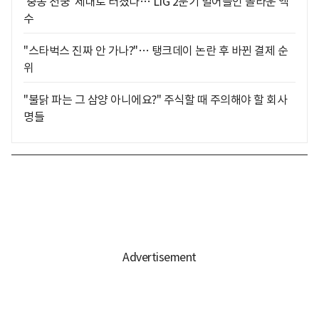
'중동 천궁' 제대로 터졌다… LIG 2분기 벌어들인 놀라운 액
수
"스타벅스 진짜 안 가나?"… 탱크데이 논란 후 바뀐 결제 순
위
"불닭 파는 그 삼양 아니에요?" 주식할 때 주의해야 할 회사
명들