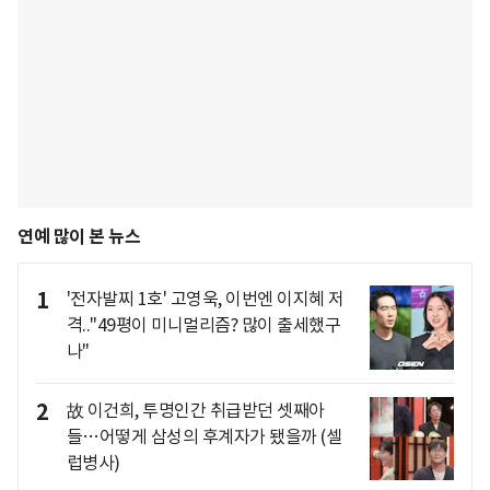
연예 많이 본 뉴스
1
'전자발찌 1호' 고영욱, 이번엔 이지혜 저
격.."49평이 미니멀리즘? 많이 출세했구
나"
2
故 이건희, 투명인간 취급받던 셋째아
들…어떻게 삼성의 후계자가 됐을까 (셀
럽병사)