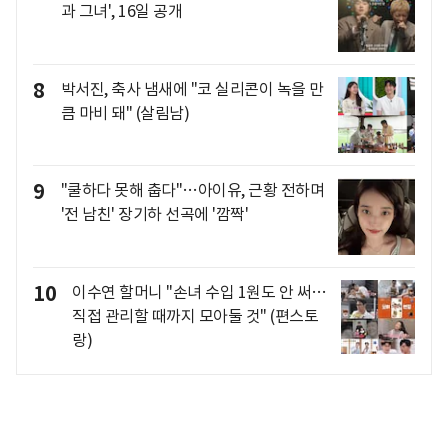
과 그녀', 16일 공개
8
박서진, 축사 냄새에 "코 실리콘이 녹을 만
큼 마비 돼" (살림남)
9
"쿨하다 못해 춥다"…아이유, 근황 전하며
'전 남친' 장기하 선곡에 '깜짝'
10
이수연 할머니 "손녀 수입 1원도 안 써…
직접 관리할 때까지 모아둘 것" (편스토
랑)