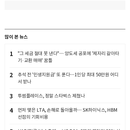
많이 본 뉴스
1
"그 세금 절대 못 낸다"… 양도세 공포에 '제자리 갈아타
기·교환 매매' 꿈틀
2
추석 전 '민생지원금' 또 푼다…1인당 최대 50만원 어디
서 받나
3
투썸플레이스, 정말 스타벅스 제쳤나
4
먼저 맺은 LTA, 손해로 돌아올까… SK하이닉스, HBM
선점의 기회비용