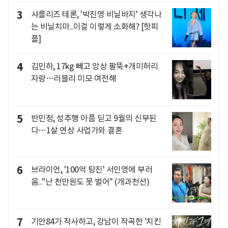
3
샤를리즈 테론, '박진영 비닐바지' 생각나
는 비닐치마..이걸 이렇게 소화해? [핫피
플]
4
김민하, 17kg 빼고 앙상 팔뚝+개미허리
자랑…러블리 미모 여전해
5
반민정, 성추행 아픔 딛고 9월의 신부된
다…1살 연상 사업가와 결혼
6
브라이언, '100억 탕진' 서인영에 부러
움.."난 천만원도 못 벌어" (개과천선)
7
기안84가 작사하고, 강남이 작곡한 '치킨