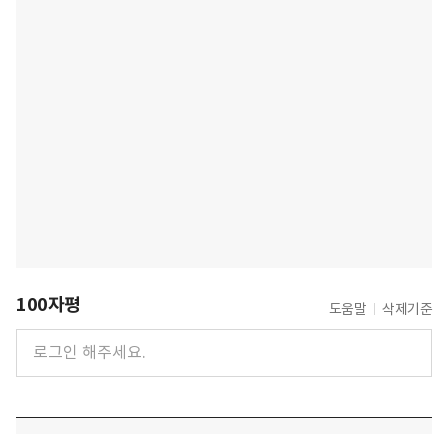
100자평
도움말
삭제기준