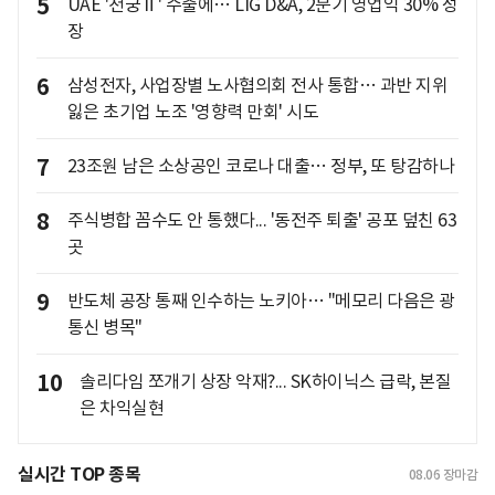
5
UAE '천궁Ⅱ' 수출에… LIG D&A, 2분기 영업익 30% 성
장
6
삼성전자, 사업장별 노사협의회 전사 통합… 과반 지위
잃은 초기업 노조 '영향력 만회' 시도
7
23조원 남은 소상공인 코로나 대출… 정부, 또 탕감하나
8
주식병합 꼼수도 안 통했다... '동전주 퇴출' 공포 덮친 63
곳
9
반도체 공장 통째 인수하는 노키아… "메모리 다음은 광
통신 병목"
10
솔리다임 쪼개기 상장 악재?... SK하이닉스 급락, 본질
은 차익실현
실시간 TOP 종목
08.06
장마감