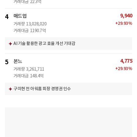
거래대금
22.3억
9,940
4
매드업
+
29.93
%
거래량
13,028,020
거래대금
1190.7억
AI 기술 활용한 광고 효율 개선 기대감
4,775
5
본느
+
29.93
%
거래량
3,261,711
거래대금
148.4억
구미현 전 아워홈 회장 경영권 인수