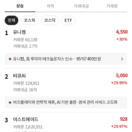
상승
하락
거래대금
거래량
전체
코스피
코스닥
ETF
4,550
1
유니켐
+
30
%
거래량
60,138
거래대금
2.7억
유니켐, 美 루미아 테크놀로지스 인수…85억7400만원
5,050
2
비큐AI
+
29.99
%
거래량
324,951
거래대금
16억
비즈플레이와 전략적 제휴, AI 기반 출장·경비 관리 서비스 고도화
928
3
이스트에이드
+
29.97
%
거래량
2,620,951