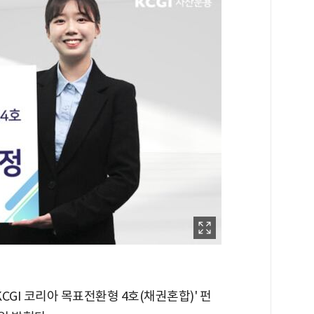
KCGI 코리아 목표전환형 4호(채권혼합)' 펀