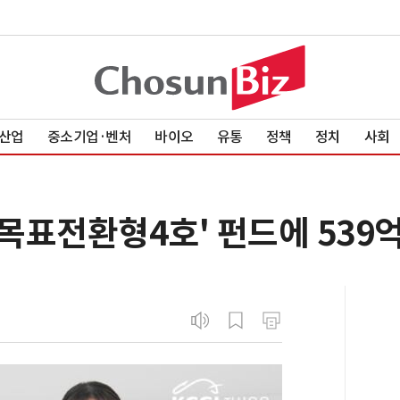
산업
중소기업·벤처
바이오
유통
정책
정치
사회
아목표전환형4호' 펀드에 539