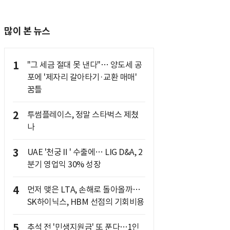
많이 본 뉴스
1
"그 세금 절대 못 낸다"… 양도세 공
포에 '제자리 갈아타기·교환 매매'
꿈틀
2
투썸플레이스, 정말 스타벅스 제쳤
나
3
UAE '천궁Ⅱ' 수출에… LIG D&A, 2
분기 영업익 30% 성장
4
먼저 맺은 LTA, 손해로 돌아올까…
SK하이닉스, HBM 선점의 기회비용
5
추석 전 '민생지원금' 또 푼다…1인