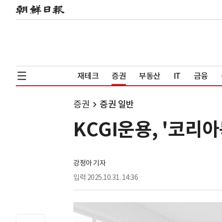
재테크
증권
부동산
IT
금융
증권
증권 일반
KCGI운용, '코리
강정아 기자
입력
2025.10.31. 14:36