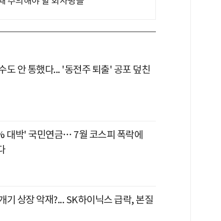
 때 주의해야 할 회사명들
도 안 통했다... '동전주 퇴출' 공포 덮친
6% 대박' 국민연금… 7월 코스피 폭락에
다
기 상장 악재?... SK하이닉스 급락, 본질