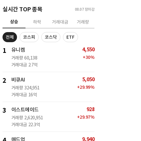
실시간 TOP 종목
08.07
장마감
상승
하락
거래대금
거래량
전체
코스피
코스닥
ETF
4,550
1
유니켐
+
30
%
거래량
60,138
거래대금
2.7억
5,050
2
비큐AI
+
29.99
%
거래량
324,951
거래대금
16억
928
3
이스트에이드
+
29.97
%
거래량
2,620,951
거래대금
22.3억
9,940
4
매드업