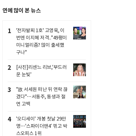
연예 많이 본 뉴스
1
'전자발찌 1호' 고영욱, 이
번엔 이지혜 저격.."49평이
미니멀리즘? 많이 출세했
구나"
2
[사진]리센느 리브,'부드러
운 눈빛'
3
"故 서세원 떠난 뒤 연락 끊
겼다"…서동주, 동생과 절
연 고백
4
'오디세이' 개봉 첫날 29만
명…'스파이더맨4′ 꺾고 박
스오피스 1위