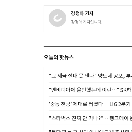
강정아 기자
강정아 기자입니다.
오늘의 핫뉴스
"그 세금 절대 못 낸다" 양도세 공포, 
"엔비디아에 올인했는데 이런…" SK
'중동 천궁' 제대로 터졌다… LIG 2분
"스타벅스 진짜 안 가나?"… 탱크데이 