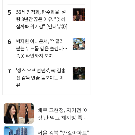
5
56세 엄정화, 탄수화물·설
탕 3년간 끊은 이유.."잊혀
질까봐 위기감" [인터뷰③]
6
박지원 아나운서, 딱 달라
붙는 누드톱 입은 슬렌더…
속옷 라인까지 보여
7
'갱스 오브 런던3', 韓 김홍
선 감독 연출 돋보이는 이
유