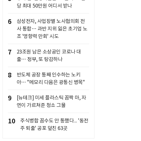
당 최대 50만원 어디서 받나
6
삼성전자, 사업장별 노사협의회 전
사 통합… 과반 지위 잃은 초기업 노
조 '영향력 만회' 시도
7
23조원 남은 소상공인 코로나 대
출… 정부, 또 탕감하나
8
반도체 공장 통째 인수하는 노키
아… "메모리 다음은 광통신 병목"
9
[뉴테크] 미세 플라스틱 꼼짝 마, 자
연이 가르쳐준 청소 그물
10
주식병합 꼼수도 안 통했다... '동전
주 퇴출' 공포 덮친 63곳