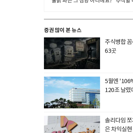
"불닭 파는 그 삼양 아니에요?" 주식할
증권 많이 본 뉴스
주식병합 꼼수
63곳
5월엔 '10
120조 날렸
솔리다임 쪼개
은 차익실현