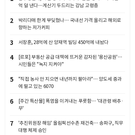
억 덜 낸다…계산기 두드리는 강남 고령층
2
박리다매 한계 부딪혔나… 국내선 가격 올리고 해외로
향하는 저가커피
3
서장훈, 28억에 산 양재역 빌딩 450억에 내놨다
4
[르포] 부동산 공급 대책에 뜨거운 감자된 '용산공원'…
시민들은 "녹지 지켜야"
5
"직접 농사 안 지으면 내년까지 팔아라"… 양도세 중과
에 떨고 있는 6070
6
[주간 특산물] 폭염을 이겨내는 푸릇함… '대관령 배추·
무'
7
'추진위원장 해임' 올림픽선수촌 재건축… 송파구, 직무
대행 체제 승인