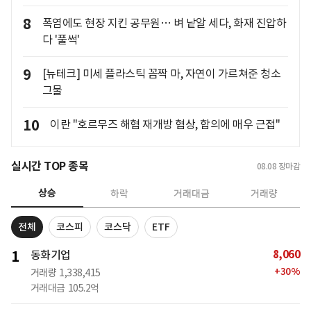
8
폭염에도 현장 지킨 공무원… 벼 낱알 세다, 화재 진압하
다 '풀썩'
9
[뉴테크] 미세 플라스틱 꼼짝 마, 자연이 가르쳐준 청소
그물
10
이란 "호르무즈 해협 재개방 협상, 합의에 매우 근접"
실시간 TOP 종목
08.08
장마감
상승
하락
거래대금
거래량
전체
코스피
코스닥
ETF
8,060
1
동화기업
+
30
%
거래량
1,338,415
거래대금
105.2억