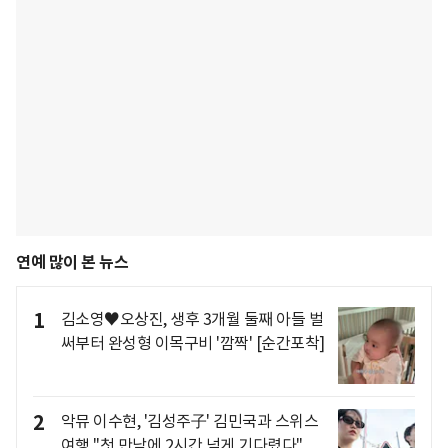
연예 많이 본 뉴스
1
김소영♥오상진, 생후 3개월 둘째 아들 벌
써부터 완성형 이목구비 '깜짝' [순간포착]
2
악뮤 이수현, '김성주子' 김민국과 스위스
여행 "첫 만남에 2시간 넘게 기다렸다"