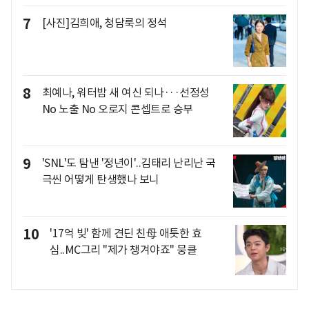
7
[사진]김희애, 청담룩의 정석
8
최예나, 워터밤 새 여신 되나···선정성
No 노출 No 오로지 콘셉트로 승부
9
'SNL'도 탐낸 '정년이'..김태리 난리난 국
극씬 어떻게 탄생했나 보니
10
'17억 빚' 함께 견딘 친母 애틋한 효
심..MC그리 "제가 챙겨야죠" 뭉클