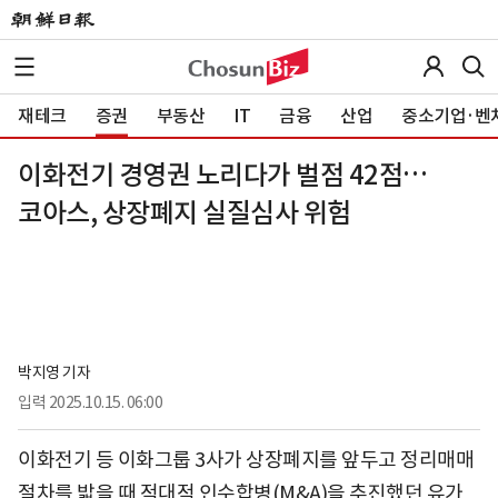
재테크
증권
부동산
IT
금융
산업
중소기업·벤
이화전기 경영권 노리다가 벌점 42점…
코아스, 상장폐지 실질심사 위험
박지영 기자
입력
2025.10.15. 06:00
이화전기 등 이화그룹 3사가 상장폐지를 앞두고 정리매매
절차를 밟을 때 적대적 인수합병(M&A)을 추진했던 유가