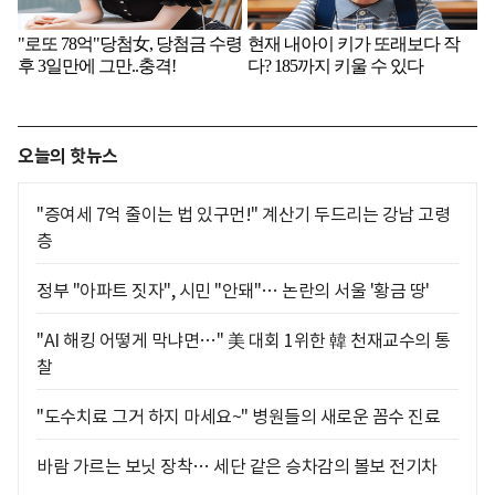
오늘의 핫뉴스
"증여세 7억 줄이는 법 있구먼!" 계산기 두드리는 강남 고령
층
정부 "아파트 짓자", 시민 "안돼"… 논란의 서울 '황금 땅'
"AI 해킹 어떻게 막냐면…" 美 대회 1위한 韓 천재교수의 통
찰
"도수치료 그거 하지 마세요~" 병원들의 새로운 꼼수 진료
바람 가르는 보닛 장착… 세단 같은 승차감의 볼보 전기차