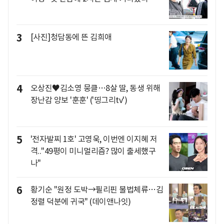
3
[사진]청담동에 뜬 김희애
4
오상진♥김소영 뭉클…8살 딸, 동생 위해
장난감 양보 '훈훈' ('띵그리tv')
5
'전자발찌 1호' 고영욱, 이번엔 이지혜 저
격.."49평이 미니멀리즘? 많이 출세했구
나"
6
황기순 "원정 도박→필리핀 불법체류…김
정렬 덕분에 귀국" (데이앤나잇)