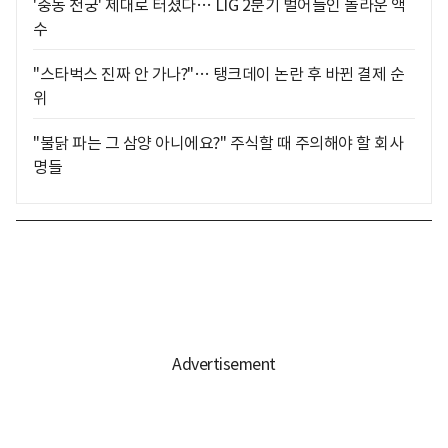
'중동 천궁' 제대로 터졌다… LIG 2분기 벌어들인 놀라운 액
수
"스타벅스 진짜 안 가나?"… 탱크데이 논란 후 바뀐 결제 순
위
"불닭 파는 그 삼양 아니에요?" 주식할 때 주의해야 할 회사
명들