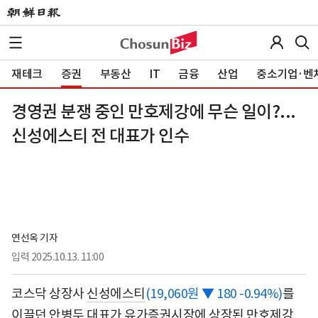
재테크
증권
부동산
IT
금융
산업
중소기업·벤
경영권 분쟁 중인 만호제강에 무슨 일이?...
신성에스티 전 대표가 인수
연선옥 기자
입력
2025.10.13. 11:00
코스닥 상장사
신성에스티
(19,060원 ▼ 180 -0.94%)
를
이끌던 안병두 대표가 유가증권시장에 상장된
만호제강