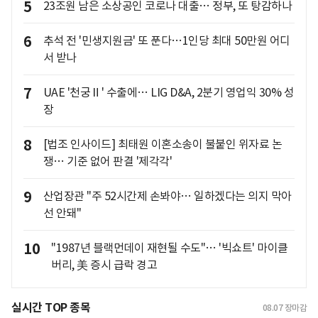
5
23조원 남은 소상공인 코로나 대출… 정부, 또 탕감하나
6
추석 전 '민생지원금' 또 푼다…1인당 최대 50만원 어디
서 받나
7
UAE '천궁Ⅱ' 수출에… LIG D&A, 2분기 영업익 30% 성
장
8
[법조 인사이드] 최태원 이혼소송이 불붙인 위자료 논
쟁… 기준 없어 판결 '제각각'
9
산업장관 "주 52시간제 손봐야… 일하겠다는 의지 막아
선 안돼"
10
"1987년 블랙먼데이 재현될 수도"… '빅쇼트' 마이클
버리, 美 증시 급락 경고
실시간 TOP 종목
08.07
장마감