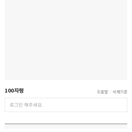
100자평
도움말
삭제기준