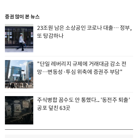
증권 많이 본 뉴스
23조원 남은 소상공인 코로나 대출… 정부,
또 탕감하나
"단일 레버리지 규제에 거래대금 감소 전
망…변동성·투심 위축에 증권주 부담"
주식병합 꼼수도 안 통했다... '동전주 퇴출'
공포 덮친 63곳