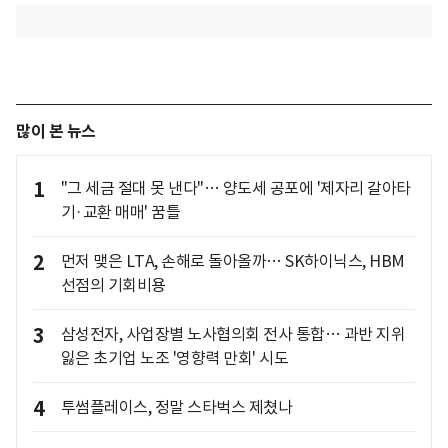
많이 본 뉴스
1
"그 세금 절대 못 낸다"… 양도세 공포에 '제자리 갈아타
기·교환 매매' 꿈틀
2
먼저 맺은 LTA, 손해로 돌아올까… SK하이닉스, HBM
선점의 기회비용
3
삼성전자, 사업장별 노사협의회 전사 통합… 과반 지위
잃은 초기업 노조 '영향력 만회' 시도
4
투썸플레이스, 정말 스타벅스 제쳤나