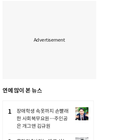
연예 많이 본 뉴스
1
장애학생 속옷까지 손빨래
한 사회복무요원…주인공
은 개그맨 김규원