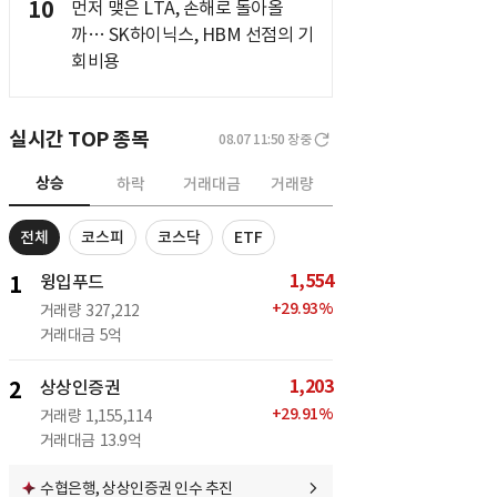
10
먼저 맺은 LTA, 손해로 돌아올
까… SK하이닉스, HBM 선점의 기
회비용
실시간 TOP 종목
08.07 11:50
장중
상승
하락
거래대금
거래량
전체
코스피
코스닥
ETF
1,554
1
윙입푸드
+
29.93
%
거래량
327,212
거래대금
5억
1,203
2
상상인증권
+
29.91
%
거래량
1,155,114
거래대금
13.9억
수협은행, 상상인증권 인수 추진