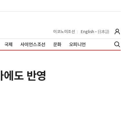
이코노미조선
English
日本語
국제
사이언스조선
문화
오피니언
가에도 반영