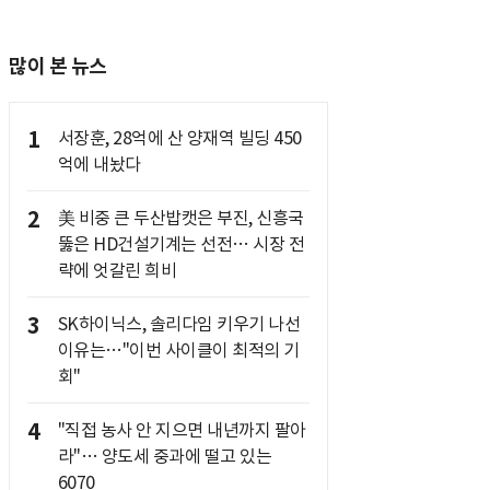
많이 본 뉴스
1
서장훈, 28억에 산 양재역 빌딩 450
억에 내놨다
2
美 비중 큰 두산밥캣은 부진, 신흥국
뚫은 HD건설기계는 선전… 시장 전
략에 엇갈린 희비
3
SK하이닉스, 솔리다임 키우기 나선
이유는…"이번 사이클이 최적의 기
회"
4
"직접 농사 안 지으면 내년까지 팔아
라"… 양도세 중과에 떨고 있는
6070