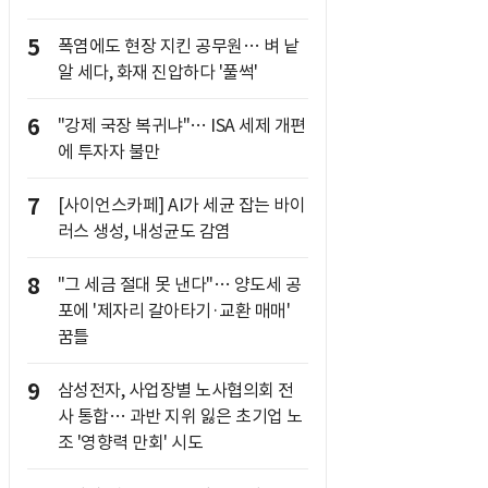
5
폭염에도 현장 지킨 공무원… 벼 낱
알 세다, 화재 진압하다 '풀썩'
6
"강제 국장 복귀냐"… ISA 세제 개편
에 투자자 불만
7
[사이언스카페] AI가 세균 잡는 바이
러스 생성, 내성균도 감염
8
"그 세금 절대 못 낸다"… 양도세 공
포에 '제자리 갈아타기·교환 매매'
꿈틀
9
삼성전자, 사업장별 노사협의회 전
사 통합… 과반 지위 잃은 초기업 노
조 '영향력 만회' 시도