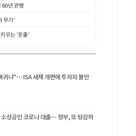
 60년 관행
퍼 무기'
키우는 '돈줄'
복귀냐"… ISA 세제 개편에 투자자 불만
 소상공인 코로나 대출… 정부, 또 탕감하