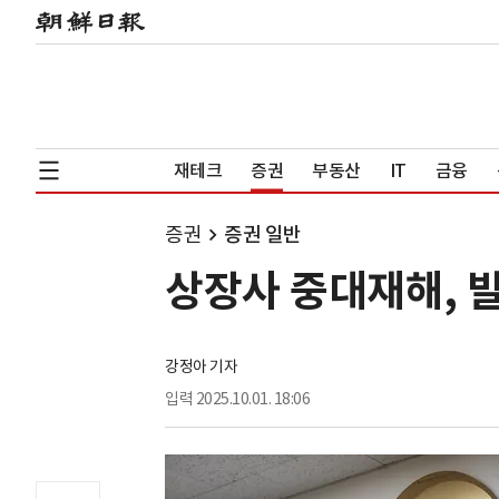
재테크
증권
부동산
IT
금융
증권
증권 일반
상장사 중대재해, 
강정아 기자
입력
2025.10.01. 18:06