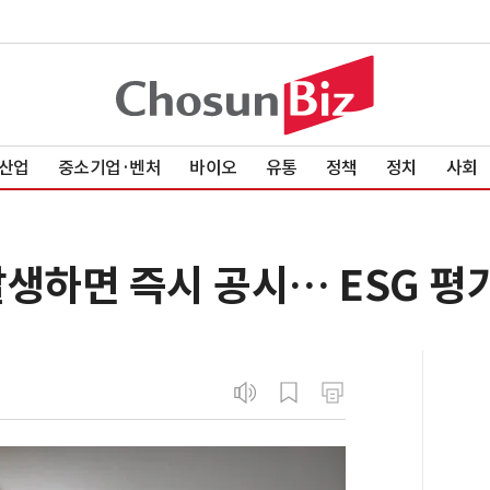
산업
중소기업·벤처
바이오
유통
정책
정치
사회
발생하면 즉시 공시… ESG 평