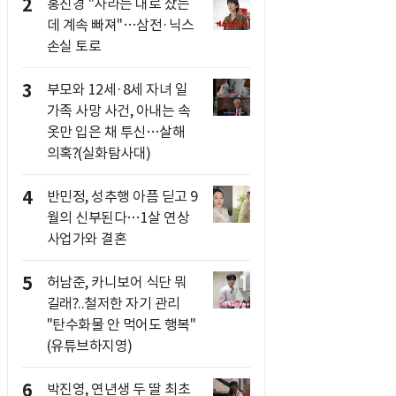
2
홍진경 "사라는 대로 샀는
데 계속 빠져"…삼전·닉스
손실 토로
3
부모와 12세·8세 자녀 일
가족 사망 사건, 아내는 속
옷만 입은 채 투신…살해
의혹?(실화탐사대)
4
반민정, 성추행 아픔 딛고 9
월의 신부된다…1살 연상
사업가와 결혼
5
허남준, 카니보어 식단 뭐
길래?..철저한 자기 관리
"탄수화물 안 먹어도 행복"
(유튜브하지영)
6
박진영, 연년생 두 딸 최초