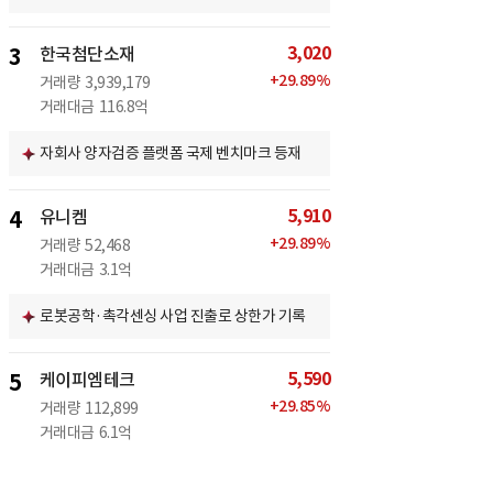
3,020
3
한국첨단소재
+
29.89
%
거래량
3,939,179
거래대금
116.8억
자회사 양자검증 플랫폼 국제 벤치마크 등재
5,910
4
유니켐
+
29.89
%
거래량
52,468
거래대금
3.1억
로봇공학·촉각센싱 사업 진출로 상한가 기록
5,590
5
케이피엠테크
+
29.85
%
거래량
112,899
거래대금
6.1억