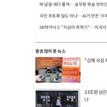
벼 낱알 세다 풀썩… 공무원 목숨 앗아간
국민 초토화 일도 아냐… AI가 만든 '수
SK하이닉스 "지금이 최적기"… 미국서 
증권 많이 본 뉴스
"강제 국장 
23조원 남은
나