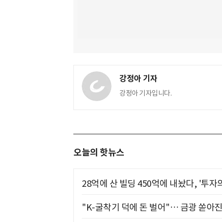
강정아 기자
강정아 기자입니다.
오늘의 핫뉴스
28억에 산 빌딩 450억에 내놨다, '투자
"K-굴착기 덕에 돈 벌어"… 금광 쏟아