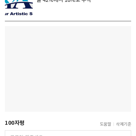
100자평
도움말
삭제기준