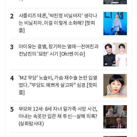
2
샤를리즈 테론, '박진영 비닐바지' 생각나
는 비닐치마..이걸 이렇게 소화해? [핫피
플]
3
아이유는 결별, 장기하는 열애…전여친과
전남친의 '묘한' 시기 [Oh!쎈 이슈]
4
'MZ 무당' 노슬비, 가슴 재수술 논란 입열
었다.."무당도 예쁘게 살고파" 심경 [핫피
플]
5
부모와 12세·8세 자녀 일가족 사망 사건,
아내는 속옷만 입은 채 투신…살해 의혹?
(실화탐사대)