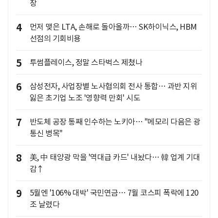
장
4
먼저 맺은 LTA, 손해로 돌아올까… SK하이닉스, HBM
선점의 기회비용
5
투썸플레이스, 정말 스타벅스 제쳤나
6
삼성전자, 사업장별 노사협의회 전사 통합… 과반 지위
잃은 초기업 노조 '영향력 만회' 시도
7
반도체 공장 통째 인수하는 노키아… "메모리 다음은 광
통신 병목"
8
美, 中 태양광 막을 '역대급 카드' 내놨다… 韓 업계 기대
감↑
9
5월엔 '106% 대박' 국민연금… 7월 코스피 폭락에 120
조 날렸다