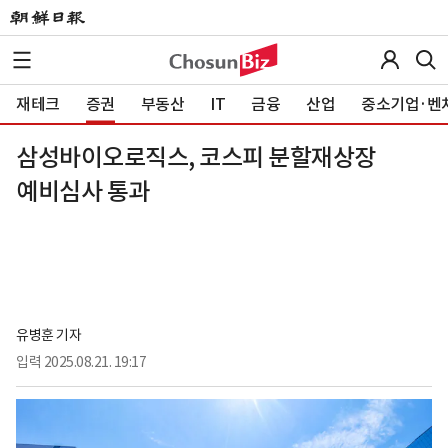
재테크
증권
부동산
IT
금융
산업
중소기업·벤
삼성바이오로직스, 코스피 분할재상장
예비심사 통과
유병훈 기자
입력
2025.08.21. 19:17