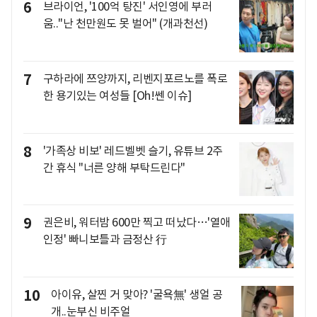
6
브라이언, '100억 탕진' 서인영에 부러
움.."난 천만원도 못 벌어" (개과천선)
7
구하라에 쯔양까지, 리벤지포르노를 폭로
한 용기있는 여성들 [Oh!쎈 이슈]
8
'가족상 비보' 레드벨벳 슬기, 유튜브 2주
간 휴식 "너른 양해 부탁드린다"
9
권은비, 워터밤 600만 찍고 떠났다…'열애
인정' 빠니보틀과 금정산 行
10
아이유, 살찐 거 맞아? '굴욕無' 생얼 공
개..눈부신 비주얼