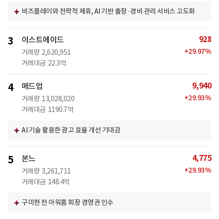
비즈플레이와 전략적 제휴, AI 기반 출장·경비 관리 서비스 고도화
928
3
이스트에이드
+
29.97
%
거래량
2,620,951
거래대금
22.3억
9,940
4
매드업
+
29.93
%
거래량
13,028,020
거래대금
1190.7억
AI 기술 활용한 광고 효율 개선 기대감
4,775
5
본느
+
29.93
%
거래량
3,261,711
거래대금
148.4억
구미현 전 아워홈 회장 경영권 인수