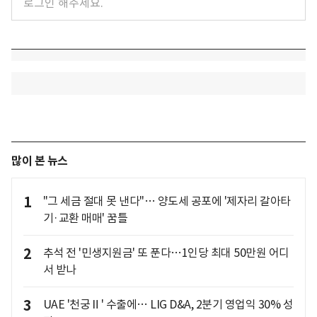
많이 본 뉴스
1
"그 세금 절대 못 낸다"… 양도세 공포에 '제자리 갈아타
기·교환 매매' 꿈틀
2
추석 전 '민생지원금' 또 푼다…1인당 최대 50만원 어디
서 받나
3
UAE '천궁Ⅱ' 수출에… LIG D&A, 2분기 영업익 30% 성