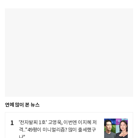
연예 많이 본 뉴스
1
'전자발찌 1호' 고영욱, 이번엔 이지혜 저
격.."49평이 미니멀리즘? 많이 출세했구
나"