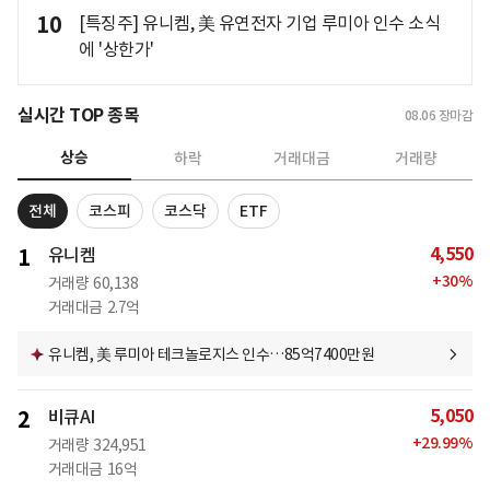
10
[특징주] 유니켐, 美 유연전자 기업 루미아 인수 소식
에 '상한가'
실시간 TOP 종목
08.06
장마감
상승
하락
거래대금
거래량
전체
코스피
코스닥
ETF
4,550
1
유니켐
+
30
%
거래량
60,138
거래대금
2.7억
유니켐, 美 루미아 테크놀로지스 인수…85억7400만원
5,050
2
비큐AI
+
29.99
%
거래량
324,951
거래대금
16억