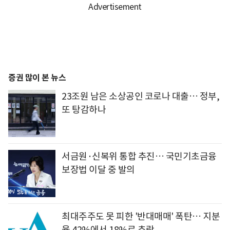
증권 많이 본 뉴스
23조원 남은 소상공인 코로나 대출… 정부,
또 탕감하나
서금원·신복위 통합 추진… 국민기초금융
보장법 이달 중 발의
최대주주도 못 피한 '반대매매' 폭탄… 지분
율 42%에서 18%로 추락