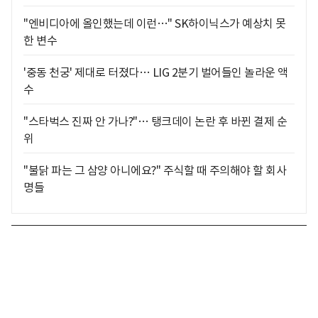
"엔비디아에 올인했는데 이런…" SK하이닉스가 예상치 못
한 변수
'중동 천궁' 제대로 터졌다… LIG 2분기 벌어들인 놀라운 액
수
"스타벅스 진짜 안 가나?"… 탱크데이 논란 후 바뀐 결제 순
위
"불닭 파는 그 삼양 아니에요?" 주식할 때 주의해야 할 회사
명들