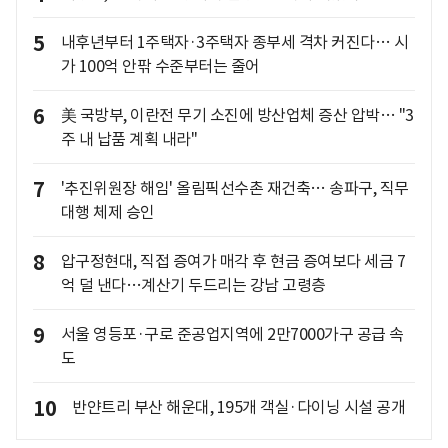
5
내후년부터 1주택자·3주택자 종부세 격차 커진다… 시
가 100억 안팎 수준부터는 줄어
6
美 국방부, 이란전 무기 소진에 방산업체 증산 압박… "3
주 내 납품 계획 내라"
7
'추진위원장 해임' 올림픽선수촌 재건축… 송파구, 직무
대행 체제 승인
8
압구정현대, 직접 증여가 매각 후 현금 증여보다 세금 7
억 덜 낸다…계산기 두드리는 강남 고령층
9
서울 영등포·구로 준공업지역에 2만7000가구 공급 속
도
10
반얀트리 부산 해운대, 195개 객실·다이닝 시설 공개