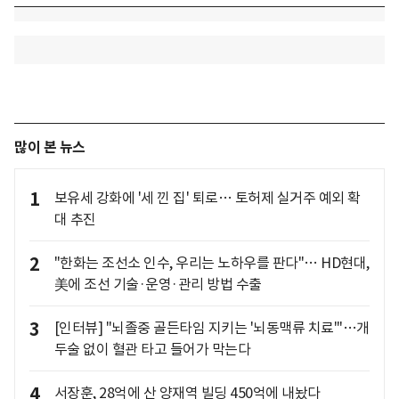
많이 본 뉴스
1
보유세 강화에 '세 낀 집' 퇴로… 토허제 실거주 예외 확
대 추진
2
"한화는 조선소 인수, 우리는 노하우를 판다"… HD현대,
美에 조선 기술·운영·관리 방법 수출
3
[인터뷰] "뇌졸중 골든타임 지키는 '뇌동맥류 치료'"…개
두술 없이 혈관 타고 들어가 막는다
4
서장훈, 28억에 산 양재역 빌딩 450억에 내놨다