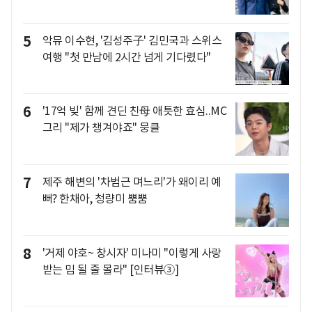
5
악뮤 이수현, '김성주子' 김민국과 스위스
여행 "첫 만남에 2시간 넘게 기다렸다"
6
'17억 빚' 함께 견딘 친母 애틋한 효심..MC
그리 "제가 챙겨야죠" 뭉클
7
제주 해변의 '차범근 며느리'가 왜이리 예
뻐? 한채아, 청량미 뿜뿜
8
'거제 야호~ 창시자' 미나미 "이렇게 사랑
받는 밈 될 줄 몰라" [인터뷰③]