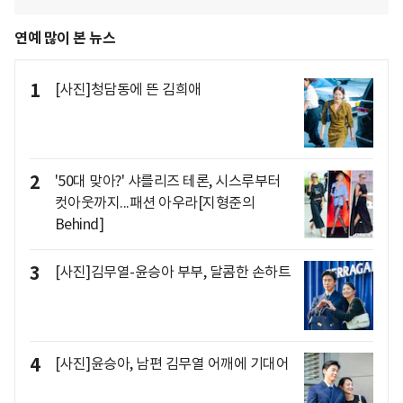
연예 많이 본 뉴스
1
[사진]청담동에 뜬 김희애
2
'50대 맞아?' 샤를리즈 테론, 시스루부터
컷아웃까지...패션 아우라[지형준의
Behind]
3
[사진]김무열-윤승아 부부, 달콤한 손하트
4
[사진]윤승아, 남편 김무열 어깨에 기대어