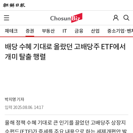
재테크
증권
부동산
IT
금융
산업
중소기업·벤
배당 수혜 기대로 올랐던 고배당주 ETF에서
개미 탈출 행렬
박지영 기자
입력
2025.08.06. 14:17
올해 정책 수혜 기대로 큰 인기를 끌었던 고배당주 상장지
수펀드(ETF)가 증세를 주요 내용으로 하는 세제개편안 발