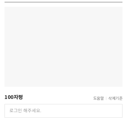
100자평
도움말
삭제기준