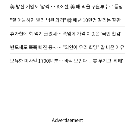
美 방산 기업도 '깜짝'… K조선, 美 배 띄울 구원투수로 등장
"말 어눌하면 빨리 병원 와라" 韓 매년 10만명 걸리는 질환
휴가철에 회 먹기 글렀네… 폭염에 가격 치솟은 '국민 횟감'
반도체도 쭉쭉 빠진 증시… "외인이 우리 희망" 말 나온 이유
보유한 미사일 1700발 뿐… 바닥 보인다는 美 무기고 '위태'