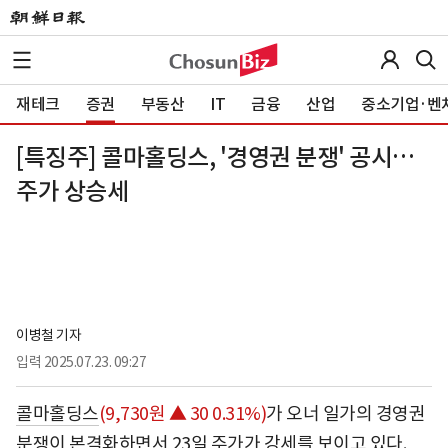
재테크
증권
부동산
IT
금융
산업
중소기업·벤
[특징주] 콜마홀딩스, '경영권 분쟁' 공시…
주가 상승세
이병철 기자
입력
2025.07.23. 09:27
콜마홀딩스
(9,730원 ▲ 30 0.31%)
가 오너 일가의 경영권
분쟁이 본격화하면서 23일 주가가 강세를 보이고 있다.