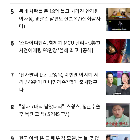
5
동네 사람들 돈 18억 들고 사라진 안경원
여사장, 경찰관 남편도 한통속? (실화탐사
대)
6
'스파이더맨4', 침체기 MCU 살리나..美친
사전예매량 93만장 '올해 최고' [공식]
7
'전자발찌 1호' 고영욱, 이번엔 이지혜 저
격.."49평이 미니멀리즘? 많이 출세했구
나"
8
"정자 7마리 남았더라"..스윙스, 정관수술
후 복원 고백 ('SPNS TV')
9
한국 여행 온 日 배우 겸 모델, 눈 둘 곳 없