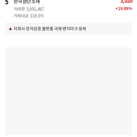
3,020
5
한국첨단소재
+
29.89
%
거래량
3,991,467
거래대금
118.3억
자회사 양자검증 플랫폼 국제 벤치마크 등재