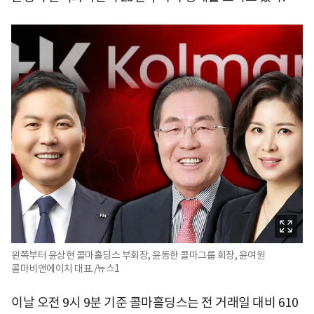
왼쪽부터 윤상현 콜마홀딩스 부회장, 윤동한 콜마그룹 회장, 윤여원
콜마비앤에이치 대표./뉴스1
이날 오전 9시 9분 기준 콜마홀딩스는 전 거래일 대비 610