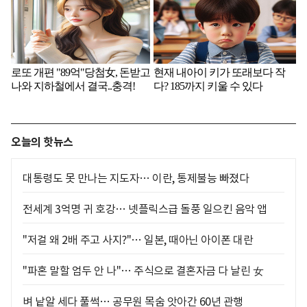
오늘의 핫뉴스
대통령도 못 만나는 지도자… 이란, 통제불능 빠졌다
전세계 3억명 귀 호강… 넷플릭스급 돌풍 일으킨 음악 앱
"저걸 왜 2배 주고 사지?"… 일본, 때아닌 아이폰 대란
"파혼 말할 엄두 안 나"… 주식으로 결혼자금 다 날린 女
벼 낱알 세다 풀썩… 공무원 목숨 앗아간 60년 관행