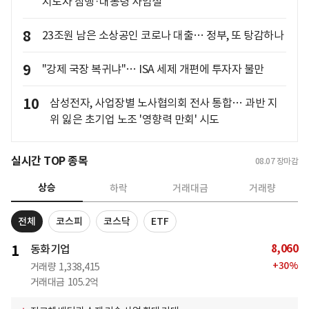
지도자 잠행·대통령 사임설
8
23조원 남은 소상공인 코로나 대출… 정부, 또 탕감하나
9
"강제 국장 복귀냐"… ISA 세제 개편에 투자자 불만
10
삼성전자, 사업장별 노사협의회 전사 통합… 과반 지
위 잃은 초기업 노조 '영향력 만회' 시도
실시간 TOP 종목
08.07
장마감
상승
하락
거래대금
거래량
전체
코스피
코스닥
ETF
8,060
1
동화기업
+
30
%
거래량
1,338,415
거래대금
105.2억