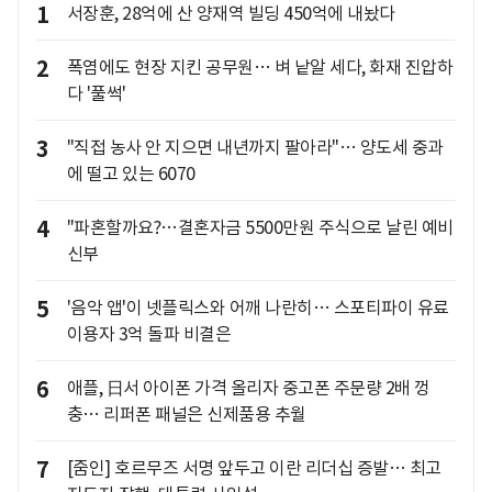
1
서장훈, 28억에 산 양재역 빌딩 450억에 내놨다
2
폭염에도 현장 지킨 공무원… 벼 낱알 세다, 화재 진압하
다 '풀썩'
3
"직접 농사 안 지으면 내년까지 팔아라"… 양도세 중과
에 떨고 있는 6070
4
"파혼할까요?…결혼자금 5500만원 주식으로 날린 예비
신부
5
'음악 앱'이 넷플릭스와 어깨 나란히… 스포티파이 유료
이용자 3억 돌파 비결은
6
애플, 日서 아이폰 가격 올리자 중고폰 주문량 2배 껑
충… 리퍼폰 패널은 신제품용 추월
7
[줌인] 호르무즈 서명 앞두고 이란 리더십 증발… 최고