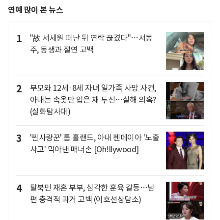
연예 많이 본 뉴스
1
"故 서세원 떠난 뒤 연락 끊겼다"…서동
주, 동생과 절연 고백
2
부모와 12세·8세 자녀 일가족 사망 사건,
아내는 속옷만 입은 채 투신…살해 의혹?
(실화탐사대)
3
'찐사랑꾼' 톰 홀랜드, 아내 젠데이아 '노출
사고' 막아낸 매너손 [Oh!llywood]
4
탈북민 재혼 부부, 심각한 훈육 갈등…남
편 충격적 과거 고백 (이호선상담소)