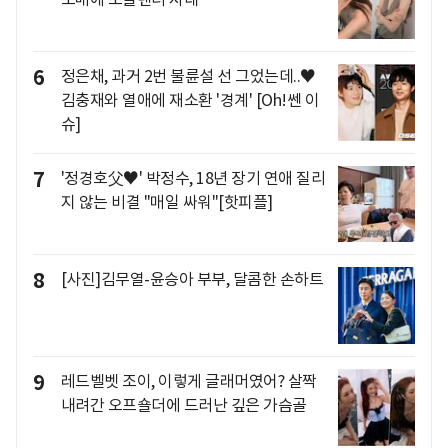
6
정은채, 과거 2번 불륜설 선 그었는데..♥
김충재와 열애에 재소환 '경계' [Oh!쎈 이
슈]
7
'정경호父♥' 박정수, 18년 장기 연애 질리
지 않는 비결 "매일 싸워"[핫피플]
8
[사진]김무열-윤승아 부부, 달콤한 손하트
9
레드벨벳 조이, 이렇게 글래머였어? 살짝
내려간 오프숄더에 드러난 깊은 가슴골