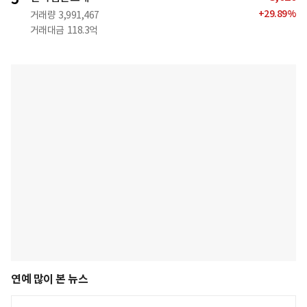
+
29.89
%
거래량
3,991,467
거래대금
118.3억
연예 많이 본 뉴스