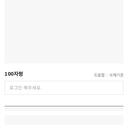
100자평
도움말
삭제기준