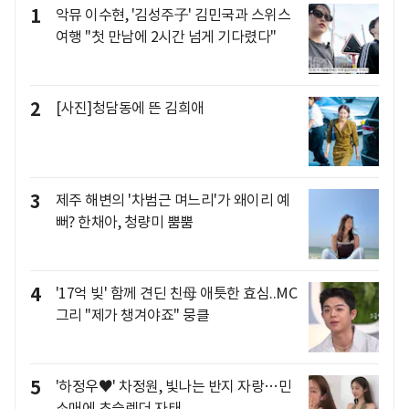
1
악뮤 이수현, '김성주子' 김민국과 스위스
여행 "첫 만남에 2시간 넘게 기다렸다"
2
[사진]청담동에 뜬 김희애
3
제주 해변의 '차범근 며느리'가 왜이리 예
뻐? 한채아, 청량미 뿜뿜
4
'17억 빚' 함께 견딘 친母 애틋한 효심..MC
그리 "제가 챙겨야죠" 뭉클
5
'하정우♥' 차정원, 빛나는 반지 자랑…민
소매에 초슬렌더 자태