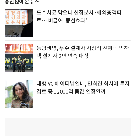
증권 많이 본 뉴스
도수치료 막으니 신장분사·체외충격파
로… 비급여 '풍선효과'
동양생명, 우수 설계사 시상식 진행… 박찬
택 설계사 2년 연속 대상
대형 VC 에이티넘인베, 민희진 회사에 투자
검토 중... 2000억 몸값 인정할까