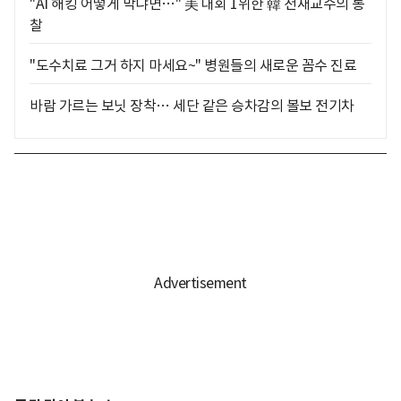
"AI 해킹 어떻게 막냐면…" 美 대회 1위한 韓 천재교수의 통
찰
"도수치료 그거 하지 마세요~" 병원들의 새로운 꼼수 진료
바람 가르는 보닛 장착… 세단 같은 승차감의 볼보 전기차