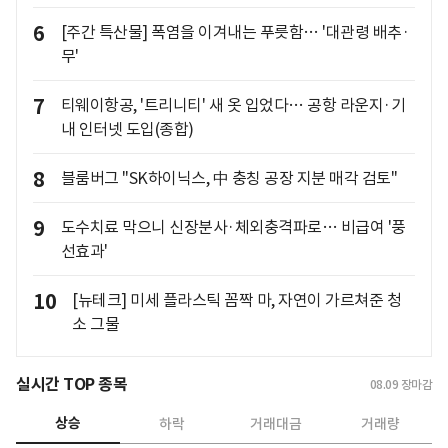
6
[주간 특산물] 폭염을 이겨내는 푸릇함… '대관령 배추·
무'
7
티웨이항공, '트리니티' 새 옷 입었다… 공항 라운지·기
내 인터넷 도입(종합)
8
블룸버그 "SK하이닉스, 中 충칭 공장 지분 매각 검토"
9
도수치료 막으니 신장분사·체외충격파로… 비급여 '풍
선효과'
10
[뉴테크] 미세 플라스틱 꼼짝 마, 자연이 가르쳐준 청
소 그물
실시간 TOP 종목
08.09
장마감
상승
하락
거래대금
거래량