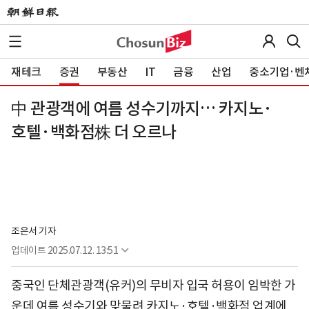
재테크
증권
부동산
IT
금융
산업
중소기업·벤
中 관광객에 여름 성수기까지… 카지노·
호텔·백화점株 더 오르나
조은서 기자
업데이트
2025.07.12. 13:51
중국인 단체관광객(유커)의 무비자 입국 허용이 임박한 가
운데 여름 성수기와 맞물려 카지노·호텔·백화점 업계에