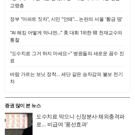
고령층
정부 "아파트 짓자", 시민 "안돼"… 논란의 서울 '황금 땅'
"AI 해킹 어떻게 막냐면…" 美 대회 1위한 韓 천재교수의
통찰
"도수치료 그거 하지 마세요~" 병원들의 새로운 꼼수 진
료
바람 가르는 보닛 장착… 세단 같은 승차감의 볼보 전기
차
증권 많이 본 뉴스
도수치료 막으니 신장분사·체외충격파
로… 비급여 '풍선효과'