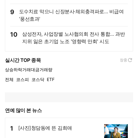
9
도수치료 막으니 신장분사·체외충격파로… 비급여
'풍선효과'
10
삼성전자, 사업장별 노사협의회 전사 통합… 과반
지위 잃은 초기업 노조 '영향력 만회' 시도
실시간 TOP 종목
장중
상승
하락
거래대금
거래량
전체
코스피
코스닥
ETF
연예 많이 본 뉴스
1
[사진]청담동에 뜬 김희애