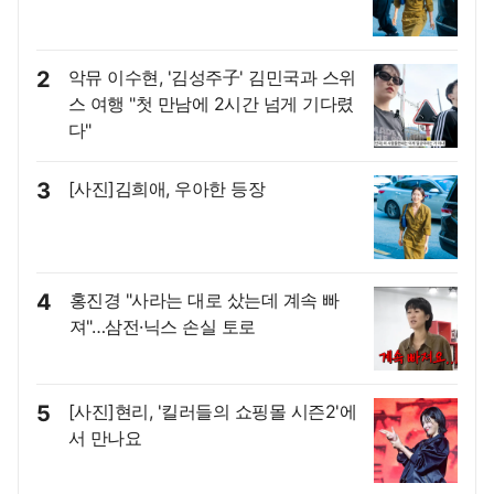
2
악뮤 이수현, '김성주子' 김민국과 스위
스 여행 "첫 만남에 2시간 넘게 기다렸
다"
3
[사진]김희애, 우아한 등장
4
홍진경 "사라는 대로 샀는데 계속 빠
져"…삼전·닉스 손실 토로
5
[사진]현리, '킬러들의 쇼핑몰 시즌2'에
서 만나요