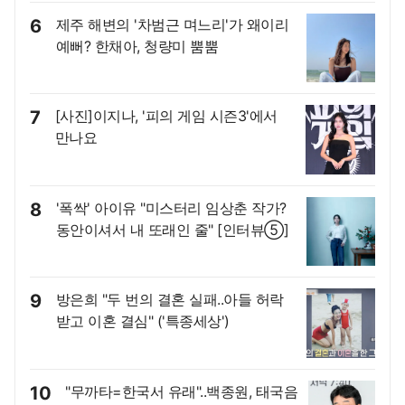
6
제주 해변의 '차범근 며느리'가 왜이리
예뻐? 한채아, 청량미 뿜뿜
7
[사진]이지나, '피의 게임 시즌3'에서
만나요
8
'폭싹' 아이유 "미스터리 임상춘 작가?
동안이셔서 내 또래인 줄" [인터뷰⑤]
9
방은희 "두 번의 결혼 실패..아들 허락
받고 이혼 결심" ('특종세상')
10
"무까타=한국서 유래"..백종원, 태국음