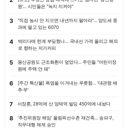
2
원'… 시민들은 "녹지 지켜야"
3
"직접 농사 안 지으면 내년까지 팔아라"… 양도세 중
과에 떨고 있는 6070
4
박리다매 한계 부딪혔나… 국내선 가격 올리고 해외
로 향하는 저가커피
5
용산공원도 근조화환이 덮었다… 주민들 "어린이정
원에 주택 안 돼"
6
[주간 특산물] 폭염을 이겨내는 푸릇함… '대관령 배
추·무'
7
서장훈, 28억에 산 양재역 빌딩 450억에 내놨다
8
'추진위원장 해임' 올림픽선수촌 재건축… 송파구,
직무대행 체제 승인