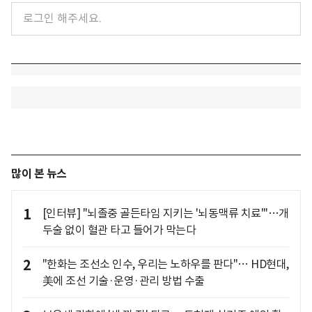
많이 본 뉴스
1
[인터뷰] "뇌졸중 골든타임 지키는 '뇌동맥류 치료'"…개
두술 없이 혈관 타고 들어가 막는다
2
"한화는 조선소 인수, 우리는 노하우를 판다"… HD현대,
美에 조선 기술·운영·관리 방법 수출