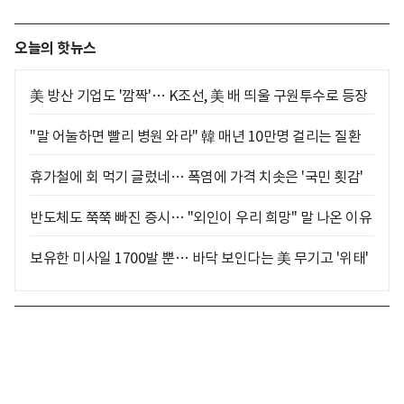
오늘의 핫뉴스
美 방산 기업도 '깜짝'… K조선, 美 배 띄울 구원투수로 등장
"말 어눌하면 빨리 병원 와라" 韓 매년 10만명 걸리는 질환
휴가철에 회 먹기 글렀네… 폭염에 가격 치솟은 '국민 횟감'
반도체도 쭉쭉 빠진 증시… "외인이 우리 희망" 말 나온 이유
보유한 미사일 1700발 뿐… 바닥 보인다는 美 무기고 '위태'