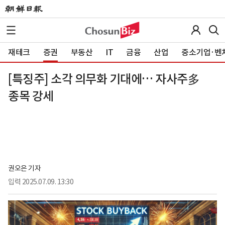
재테크
증권
부동산
IT
금융
산업
중소기업·벤
[특징주] 소각 의무화 기대에… 자사주多
종목 강세
권오은 기자
입력
2025.07.09. 13:30