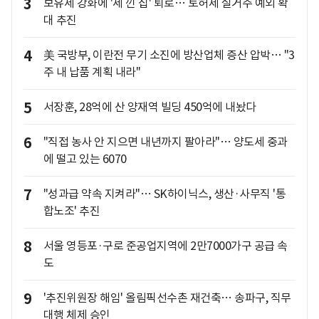
3
보유세 강화에 '세 낀 집' 퇴로… 토허제 실거주 예외 확
대 추진
4
美 국방부, 이란전 무기 소진에 방산업체 증산 압박… "3
주 내 납품 계획 내라"
5
서장훈, 28억에 산 양재역 빌딩 450억에 내놨다
6
"직접 농사 안 지으면 내년까지 팔아라"… 양도세 중과
에 떨고 있는 6070
7
"성과급 약속 지켜라"… SK하이닉스, 생산·사무직 '통
합노조' 추진
8
서울 영등포·구로 준공업지역에 2만7000가구 공급 속
도
9
'추진위원장 해임' 올림픽선수촌 재건축… 송파구, 직무
대행 체제 승인