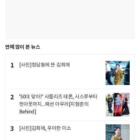
연예 많이 본 뉴스
1
[사진]청담동에 뜬 김희애
2
'50대 맞아?' 샤를리즈 테론, 시스루부터
컷아웃까지...패션 아우라[지형준의
Behind]
3
[사진]김희애, 우아한 미소