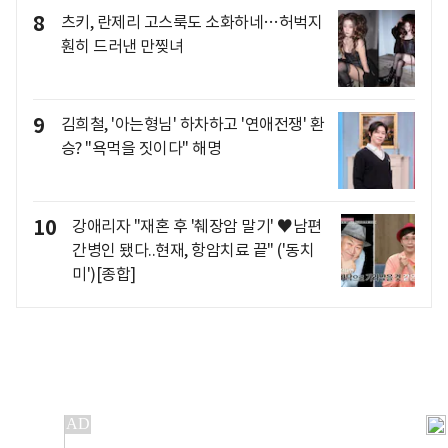
8
츠키, 란제리 고스룩도 소화하네…허벅지
훤히 드러낸 만찢녀
9
김희철, '아는형님' 하차하고 '연애전쟁' 환
승? "욕먹을 짓이다" 해명
10
강애리자 "재혼 후 '췌장암 말기' ♥남편
간병인 됐다..현재, 항암치료 끝" ('동치
미')[종합]