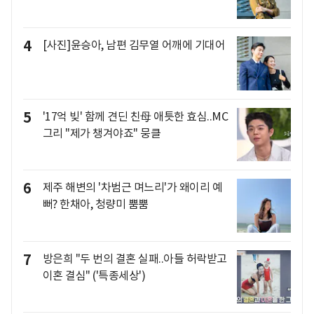
4
[사진]윤승아, 남편 김무열 어깨에 기대어
5
'17억 빚' 함께 견딘 친母 애틋한 효심..MC
그리 "제가 챙겨야죠" 뭉클
6
제주 해변의 '차범근 며느리'가 왜이리 예
뻐? 한채아, 청량미 뿜뿜
7
방은희 "두 번의 결혼 실패..아들 허락받고
이혼 결심" ('특종세상')