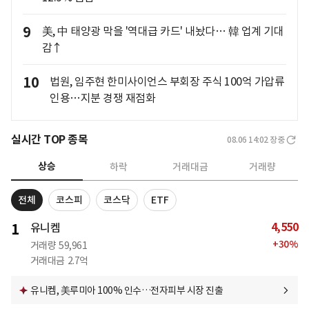
9
美, 中 태양광 막을 '역대급 카드' 내놨다… 韓 업계 기대
감↑
10
법원, 임주현 한미사이언스 부회장 주식 100억 가압류
인용…지분 경쟁 재점화
실시간 TOP 종목
08.06 14:02
장중
상승
하락
거래대금
거래량
전체
코스피
코스닥
ETF
4,550
1
유니켐
+
30
%
거래량
59,961
거래대금
2.7억
유니켐, 美루미아 100% 인수…전자피부 시장 진출