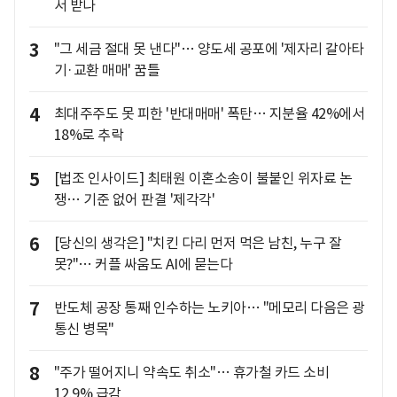
서 받나
3
"그 세금 절대 못 낸다"… 양도세 공포에 '제자리 갈아타
기·교환 매매' 꿈틀
4
최대주주도 못 피한 '반대매매' 폭탄… 지분율 42%에서
18%로 추락
5
[법조 인사이드] 최태원 이혼소송이 불붙인 위자료 논
쟁… 기준 없어 판결 '제각각'
6
[당신의 생각은] "치킨 다리 먼저 먹은 남친, 누구 잘
못?"… 커플 싸움도 AI에 묻는다
7
반도체 공장 통째 인수하는 노키아… "메모리 다음은 광
통신 병목"
8
"주가 떨어지니 약속도 취소"… 휴가철 카드 소비
12.9% 급감