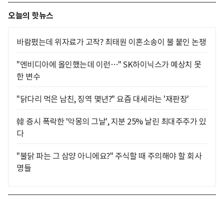
오늘의 핫뉴스
바람폈는데 위자료가 고작? 최태원 이혼소송이 불 붙인 논쟁
"엔비디아에 올인했는데 이런…" SK하이닉스가 예상치 못
한 변수
"닭다리 먹은 남친, 징역 몇년?" 요즘 대세라는 '재판장'
韓 증시 폭락한 '악몽의 그날', 지분 25% 날린 최대주주가 있
다
"불닭 파는 그 삼양 아니에요?" 주식할 때 주의해야 할 회사
명들