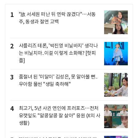
1
"故 서세원 떠난 뒤 연락 끊겼다"…서동
주, 동생과 절연 고백
2
샤를리즈 테론, '박진영 비닐바지' 생각나
는 비닐치마..이걸 이렇게 소화해? [핫피
플]
3
품절녀 된 '미달이' 김성은, 못 알아볼 뻔..
우아함 물씬 "생일 축하해"
4
최고기, 5년 사귄 연인에 프러포즈…전처
유깻잎도 "알콩달콩 잘 살아" 응원 (X의 사
생활)