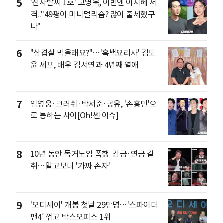
5
'전자발찌 1호' 고영욱, 이번엔 이지혜 저
격.."49평이 미니멀리즘? 많이 출세했구
나"
6
"삼겹살 먹을래요?"…'흑백요리사' 김도
윤 셰프, 배우 김서연과 4년째 열애
7
임영웅·크러쉬·박서준·공유, '손흥민'으
로 통하는 사이[Oh!쎈 이슈]
8
10년 동안 독거노임 폭행·감금·연금 갈
취…알고보니 '가짜 손자'
9
'오디세이' 개봉 첫날 29만명…'스파이더
맨4′ 꺾고 박스오피스 1위