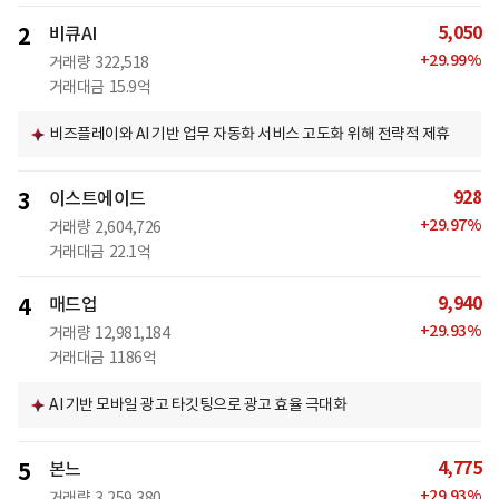
5,050
2
비큐AI
+
29.99
%
거래량
322,518
거래대금
15.9억
비즈플레이와 AI 기반 업무 자동화 서비스 고도화 위해 전략적 제휴
928
3
이스트에이드
+
29.97
%
거래량
2,604,726
거래대금
22.1억
9,940
4
매드업
+
29.93
%
거래량
12,981,184
거래대금
1186억
AI 기반 모바일 광고 타깃팅으로 광고 효율 극대화
4,775
5
본느
+
29.93
%
거래량
3,259,380