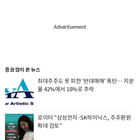
증권 많이 본 뉴스
최대주주도 못 피한 '반대매매' 폭탄… 지분
율 42%에서 18%로 추락
로이터 "삼성전자·SK하이닉스, 주주환원
확대 검토"