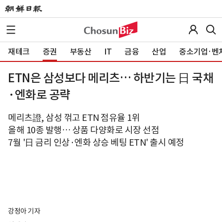
재테크
증권
부동산
IT
금융
산업
중소기업·벤
ETN은 삼성보다 메리츠… 하반기는 日 국채
·엔화로 공략
메리츠證, 삼성 꺾고 ETN 점유율 1위
올해 10종 발행… 상품 다양화로 시장 선점
7월 '日 금리 인상·엔화 상승 베팅 ETN' 출시 예정
강정아 기자