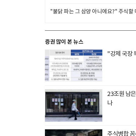
"불닭 파는 그 삼양 아니에요?" 주식할
증권 많이 본 뉴스
"강제 국장 
23조원 남은
나
주식병합 꼼수