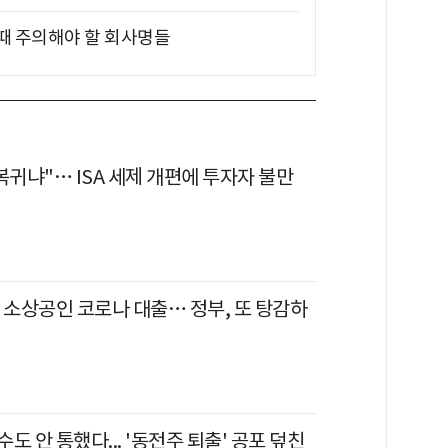
 때 주의해야 할 회사명들
복귀냐"… ISA 세제 개편에 투자자 불만
 소상공인 코로나 대출… 정부, 또 탕감하
도 안 통했다... '동전주 퇴출' 공포 덮친