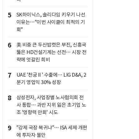
5
SK하이닉스, 솔리다임 키우기 나선
이유는…"이번 사이클이 최적의 기
회"
6
美 비중 큰 두산밥캣은 부진, 신흥국
뚫은 HD건설기계는 선전… 시장 전
략에 엇갈린 희비
7
UAE '천궁Ⅱ' 수출에… LIG D&A, 2
분기 영업익 30% 성장
8
삼성전자, 사업장별 노사협의회 전
사 통합… 과반 지위 잃은 초기업 노
조 '영향력 만회' 시도
9
"강제 국장 복귀냐"… ISA 세제 개편
에 투자자 불만