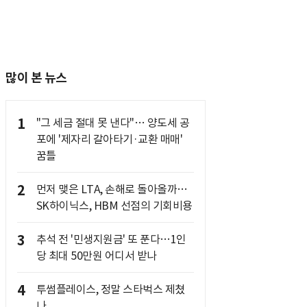
많이 본 뉴스
1
"그 세금 절대 못 낸다"… 양도세 공
포에 '제자리 갈아타기·교환 매매'
꿈틀
2
먼저 맺은 LTA, 손해로 돌아올까…
SK하이닉스, HBM 선점의 기회비용
3
추석 전 '민생지원금' 또 푼다…1인
당 최대 50만원 어디서 받나
4
투썸플레이스, 정말 스타벅스 제쳤
나