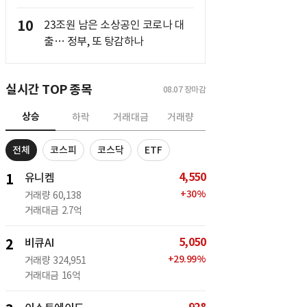
10
23조원 남은 소상공인 코로나 대
출… 정부, 또 탕감하나
실시간 TOP 종목
08.07
장마감
상승
하락
거래대금
거래량
전체
코스피
코스닥
ETF
4,550
1
유니켐
+
30
%
거래량
60,138
거래대금
2.7억
5,050
2
비큐AI
+
29.99
%
거래량
324,951
거래대금
16억