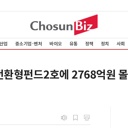
산업
중소기업·벤처
바이오
유통
정책
정치
사회
표전환형펀드2호에 2768억원 