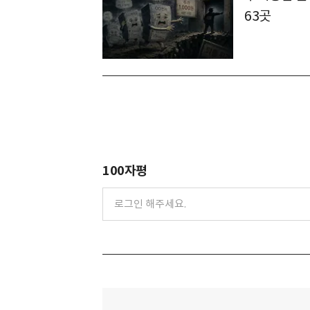
63곳
100자평