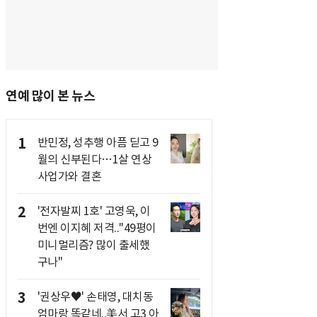
연예 많이 본 뉴스
1
반민정, 성추행 아픔 딛고 9
월의 신부된다…1살 연상
사업가와 결혼
2
'전자발찌 1호' 고영욱, 이
번엔 이지혜 저격.."49평이
미니멀리즘? 많이 출세했
구나"
3
'권상우♥' 손태영, 대치동
엄마랑 똑같네..美서 고3 아