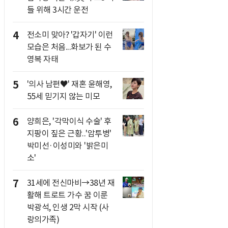
들 위해 3시간 운전
4
전소미 맞아? '갑자기' 이런
모습은 처음...화보가 된 수
영복 자태
5
'의사 남편♥' 재혼 윤해영,
55세 믿기지 않는 미모
6
양희은, '각막이식 수술' 후
지팡이 짚은 근황..'암투병'
박미선·이성미와 '밝은미
소'
7
31세에 전신마비→38년 재
활해 트로트 가수 꿈 이룬
박광석, 인생 2막 시작 (사
랑의가족)