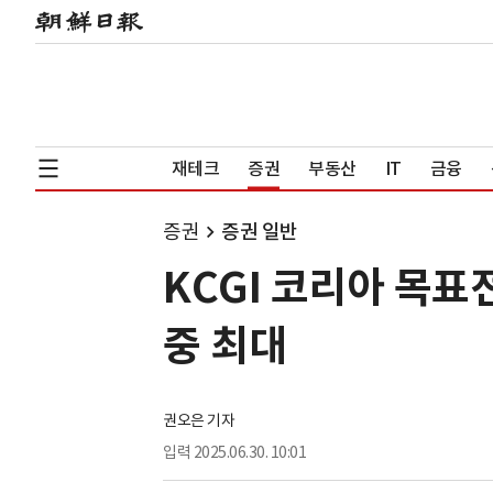
재테크
증권
부동산
IT
금융
증권
증권 일반
KCGI 코리아 목
중 최대
권오은 기자
입력
2025.06.30. 10:01