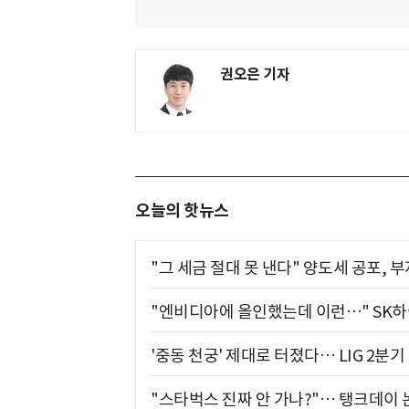
권오은 기자
오늘의 핫뉴스
"그 세금 절대 못 낸다" 양도세 공포, 
"엔비디아에 올인했는데 이런…" SK
'중동 천궁' 제대로 터졌다… LIG 2분
"스타벅스 진짜 안 가나?"… 탱크데이 