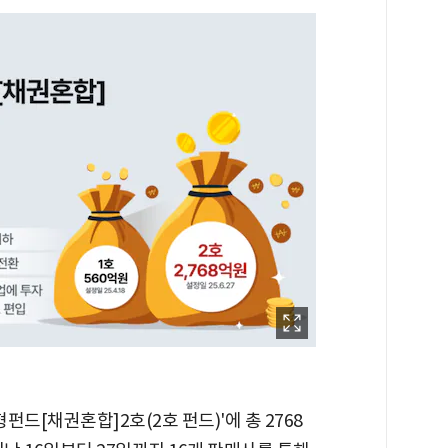
펀드[채권혼합]2호(2호 펀드)'에 총 2768