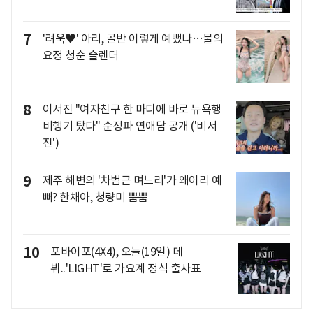
7
'려욱♥' 아리, 골반 이렇게 예뻤나…물의
요정 청순 슬렌더
8
이서진 "여자친구 한 마디에 바로 뉴욕행
비행기 탔다" 순정파 연애담 공개 ('비서
진')
9
제주 해변의 '차범근 며느리'가 왜이리 예
뻐? 한채아, 청량미 뿜뿜
10
포바이포(4X4), 오늘(19일) 데
뷔..'LIGHT'로 가요계 정식 출사표