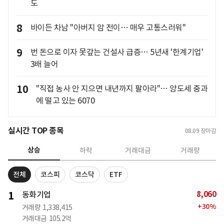
도
8
바이든 차남 "아버지 암 전이… 매우 고통스러워"
9
번 돈으로 이자 못갚는 건설사 급증… 5년새 '한계기업'
3배 늘어
10
"직접 농사 안 지으면 내년까지 팔아라"… 양도세 중과
에 떨고 있는 6070
실시간 TOP 종목
08.09
장마감
상승
하락
거래대금
거래량
전체
코스피
코스닥
ETF
8,060
1
동화기업
+
30
%
거래량
1,338,415
거래대금
105.2억