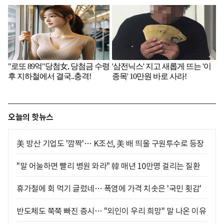
오늘의 핫뉴스
美 방산 기업도 '깜짝'… K조선, 美 배 띄울 구원투수로 등장
"말 어눌하면 빨리 병원 와라" 韓 매년 10만명 걸리는 질환
휴가철에 회 먹기 글렀네… 폭염에 가격 치솟은 '국민 횟감'
반도체도 쭉쭉 빠진 증시… "외인이 우리 희망" 말 나온 이유