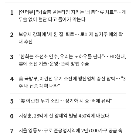
1
[인터뷰] "뇌졸중 골든타임 지키는 '뇌동맥류 치료'"…개
두술 없이 혈관 타고 들어가 막는다
2
보유세 강화에 '세 낀 집' 퇴로… 토허제 실거주 예외 확
대 추진
3
"한화는 조선소 인수, 우리는 노하우를 판다"… HD현대,
美에 조선 기술·운영·관리 방법 수출
4
美 국방부, 이란전 무기 소진에 방산업체 증산 압박… "3
주 내 납품 계획 내라"
5
"美 이란전 무기 소진… 장기화 시 중·러에 유리"
6
서장훈, 28억에 산 양재역 빌딩 450억에 내놨다
7
서울 영등포·구로 준공업지역에 2만7000가구 공급 속