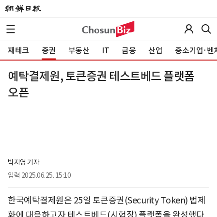
재테크
증권
부동산
IT
금융
산업
중소기업·벤
예탁결제원, 토큰증권 테스트베드 플랫폼
오픈
박지영 기자
입력
2025.06.25. 15:10
한국예탁결제원은 25일 토큰증권(Security Token) 법제
화에 대응하고자 테스트베드(시험장) 플랫폼을 완성했다