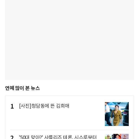
연예 많이 본 뉴스
1
[사진]청담동에 뜬 김희애
2
'50대 맞아?' 샤를리즈 테론, 시스루부터