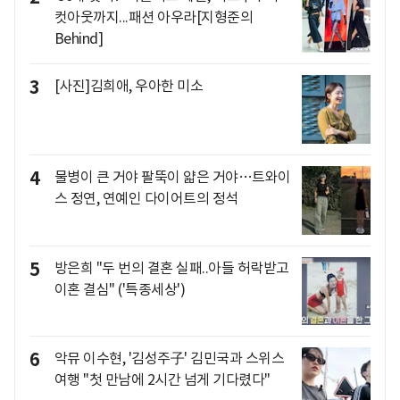
컷아웃까지...패션 아우라[지형준의
Behind]
3
[사진]김희애, 우아한 미소
4
물병이 큰 거야 팔뚝이 얇은 거야…트와이
스 정연, 연예인 다이어트의 정석
5
방은희 "두 번의 결혼 실패..아들 허락받고
이혼 결심" ('특종세상')
6
악뮤 이수현, '김성주子' 김민국과 스위스
여행 "첫 만남에 2시간 넘게 기다렸다"