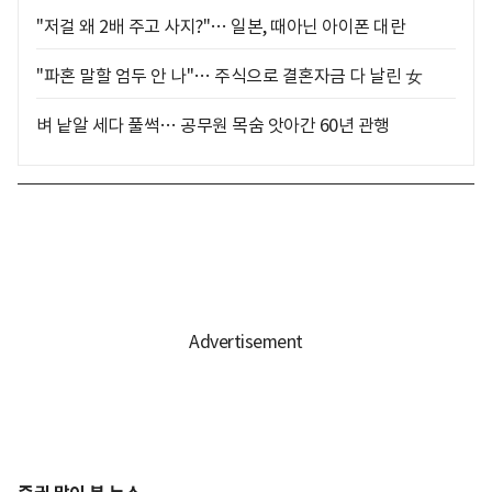
"저걸 왜 2배 주고 사지?"… 일본, 때아닌 아이폰 대란
"파혼 말할 엄두 안 나"… 주식으로 결혼자금 다 날린 女
벼 낱알 세다 풀썩… 공무원 목숨 앗아간 60년 관행