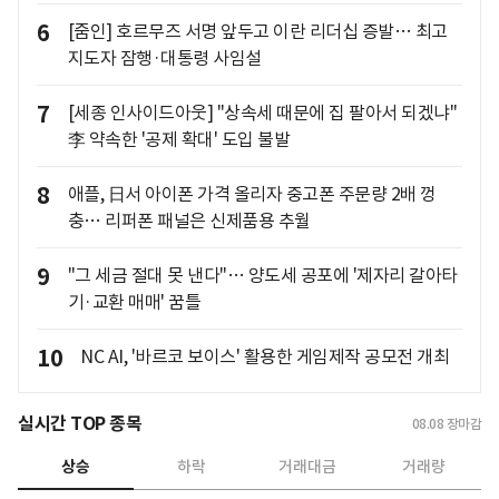
6
[줌인] 호르무즈 서명 앞두고 이란 리더십 증발… 최고
지도자 잠행·대통령 사임설
7
[세종 인사이드아웃] "상속세 때문에 집 팔아서 되겠냐"
李 약속한 '공제 확대' 도입 불발
8
애플, 日서 아이폰 가격 올리자 중고폰 주문량 2배 껑
충… 리퍼폰 패널은 신제품용 추월
9
"그 세금 절대 못 낸다"… 양도세 공포에 '제자리 갈아타
기·교환 매매' 꿈틀
10
NC AI, '바르코 보이스' 활용한 게임제작 공모전 개최
실시간 TOP 종목
08.08
장마감
상승
하락
거래대금
거래량