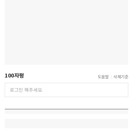
100자평
도움말
삭제기준