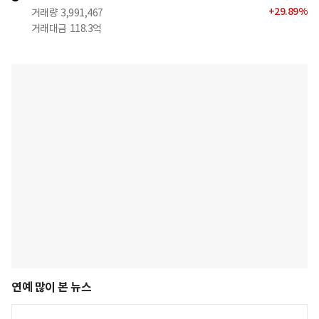
+
29.89
%
거래량
3,991,467
거래대금
118.3억
연예 많이 본 뉴스