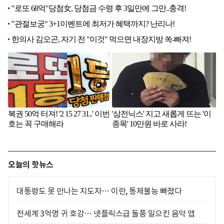
오늘의 핫뉴스
대통령도 못 만나는 지도자… 이란, 통제불능 빠졌다
전세계 3억명 귀 호강… 넷플릭스급 돌풍 일으킨 음악 앱