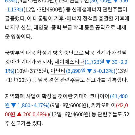
63%)
(4일·5만8700원),
LS마린솔루션
(30,750원 ▼ 350
-1.13%)
(12일·3만4600원) 등 신재생에너지 관련주들이
급등했다. 이 대통령이 기후·에너지 정책을 총괄할 기후에
너지부 신설, 태양광·풍력 보급 확대 등을 공약으로 내세
운 영향이다.
국방부의 대북 확성기 방송 중단으로 남북 관계가 개선될
것이란 기대가 커지자,
제이에스티나
(1,723원 ▼ 39 -2.2
1%)
(10일·3775원),
아난티
(3,890원 ▼ 5 -0.13%)
(13일
·1만760원) 등 남북 경협 관련주들도 신고가를 기록했다.
지역화폐 사업이 확장될 것이란 기대에
코나아이
(41,400
원 ▼ 1,800 -4.17%)
(9일·8만6000원),
카카오페이
(42,0
00원 ▲ 200 0.48%)
(13일·6만4600원) 등 관련주들도 52
주 신고가를 썼다.