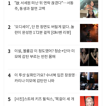
1
"故 서세원 떠난 뒤 연락 끊겼다"…서동
주, 동생과 절연 고백
2
'오디세이', 단 한 장면도 버릴게 없다..놀
란이 완성한 172분 걸작 [Oh!쎈 리뷰]
3
이설, 볼륨감 이 정도였어? 청순+단아 미
모에 감탄 부르는 반전 몸매
4
이 투샷 실화인가요? 수녀복 입은 장원영·
카리나 미모에 감탄만 나와
5
[사진]스트레 키즈 필릭스, '목걸이 세 개