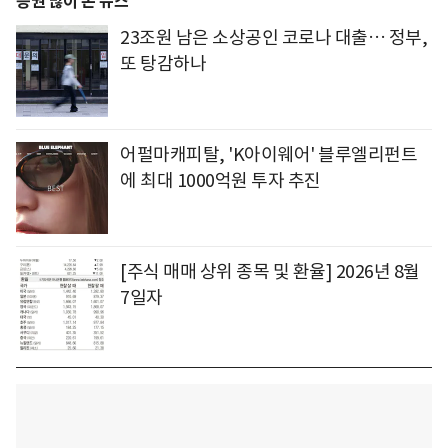
증권 많이 본 뉴스
23조원 남은 소상공인 코로나 대출… 정부,
또 탕감하나
어펄마캐피탈, 'K아이웨어' 블루엘리펀트
에 최대 1000억원 투자 추진
[주식 매매 상위 종목 및 환율] 2026년 8월
7일자