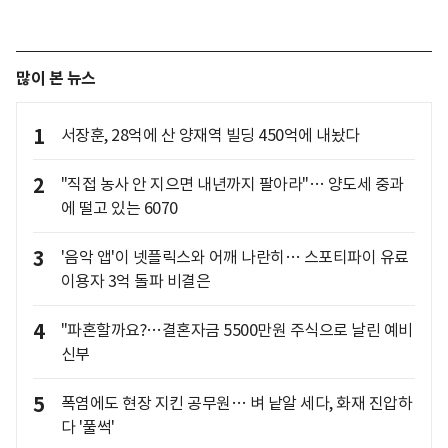
많이 본 뉴스
1
서장훈, 28억에 산 양재역 빌딩 450억에 내놨다
2
"직접 농사 안 지으면 내년까지 팔아라"… 양도세 중과
에 떨고 있는 6070
3
'음악 앱'이 넷플릭스와 어깨 나란히… 스포티파이 유료
이용자 3억 돌파 비결은
4
"파혼할까요?…결혼자금 5500만원 주식으로 날린 예비
신부
5
폭염에도 현장 지킨 공무원… 벼 낱알 세다, 화재 진압하
다 '풀썩'