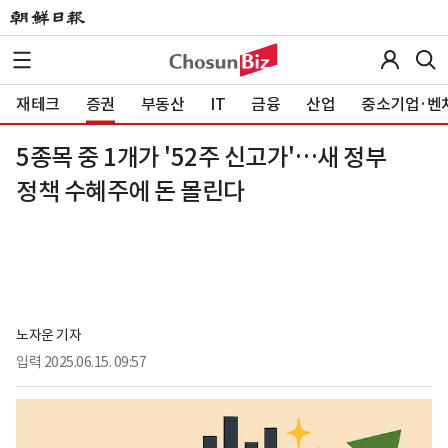
재테크
증권
부동산
IT
금융
산업
중소기업·벤
5종목 중 1개가 '52주 신고가'…새 정부
정책 수혜주에 돈 몰린다
노자운 기자
입력
2025.06.15. 09:57