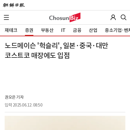
재테크
증권
부동산
IT
금융
산업
중소기업·벤
노드메이슨 '헉슬리', 일본·중국·대만
코스트코 매장에도 입점
권오은 기자
입력
2025.06.12. 08:50