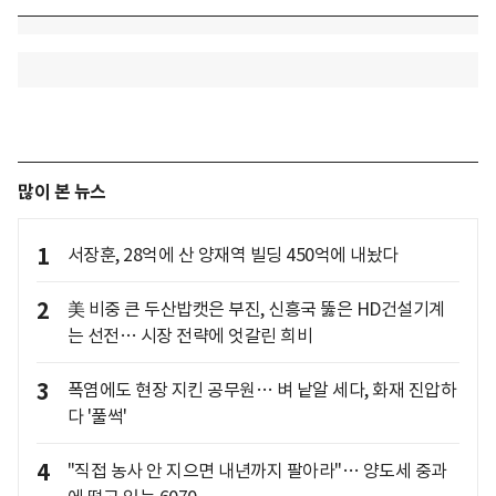
많이 본 뉴스
1
서장훈, 28억에 산 양재역 빌딩 450억에 내놨다
2
美 비중 큰 두산밥캣은 부진, 신흥국 뚫은 HD건설기계
는 선전… 시장 전략에 엇갈린 희비
3
폭염에도 현장 지킨 공무원… 벼 낱알 세다, 화재 진압하
다 '풀썩'
4
"직접 농사 안 지으면 내년까지 팔아라"… 양도세 중과