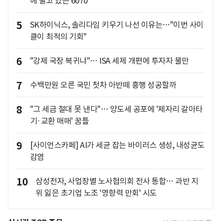
에 떨고 있는 6070
5
SK하이닉스, 솔리다임 키우기 나선 이유는…"이번 사이
클이 최적의 기회"
6
"강제 국장 복귀냐"… ISA 세제 개편에 투자자 불만
7
수백만원 오른 국민 첫차 아반떼 흥행 성공할까
8
"그 세금 절대 못 낸다"… 양도세 공포에 '제자리 갈아타
기·교환 매매' 꿈틀
9
[사이언스카페] AI가 세균 잡는 바이러스 생성, 내성균도
감염
10
삼성전자, 사업장별 노사협의회 전사 통합… 과반 지
위 잃은 초기업 노조 '영향력 만회' 시도