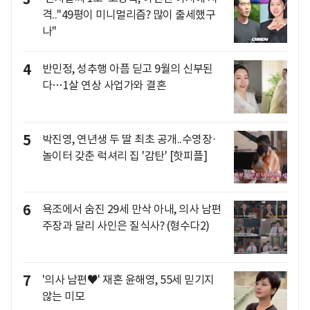
격.."49평이 미니멀리즘? 많이 출세했구
나"
4
반민정, 성추행 아픔 딛고 9월의 신부된
다…1살 연상 사업가와 결혼
5
박진영, 연년생 두 딸 최초 공개..수영장·
놀이터 갖춘 럭셔리 집 '감탄' [핫피플]
6
욕조에서 숨진 29세 만삭 아내, 의사 남편
주장과 달리 사인은 질식사? (형수다2)
7
'의사 남편♥' 재혼 윤해영, 55세 믿기지
않는 미모