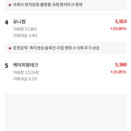
자회사 양자검증 플랫폼 국제 벤치마크 등재
5,910
4
유니켐
+
29.89
%
거래량
57,891
거래대금
3.4억
로봇공학·촉각센싱 솔루션 사업 영위 소식에 주가 상승
5,590
5
케이피엠테크
+
29.85
%
거래량
112,942
거래대금
6.1억