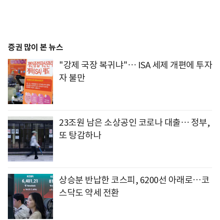
증권 많이 본 뉴스
"강제 국장 복귀냐"… ISA 세제 개편에 투자
자 불만
23조원 남은 소상공인 코로나 대출… 정부,
또 탕감하나
상승분 반납한 코스피, 6200선 아래로…코
스닥도 약세 전환