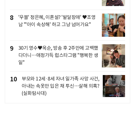
8
'우블' 정은혜, 이혼설? '발달장애' ♥조영
남 "'아이 속상해' 하고 그냥 넘어가요"
9
30기 영수♥옥순, 방송 후 2주만에 고백했
다더니…애정가득 럽스타그램 "행복한 생
일"
10
부모와 12세·8세 자녀 일가족 사망 사건,
아내는 속옷만 입은 채 투신…살해 의혹?
(실화탐사대)