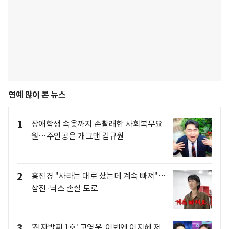
연예 많이 본 뉴스
1
장애학생 속옷까지 손빨래한 사회복무요
원…주인공은 개그맨 김규원
2
홍진경 "사라는 대로 샀는데 계속 빠져"…
삼전·닉스 손실 토로
3
'전자발찌 1호' 고영욱, 이번엔 이지혜 저