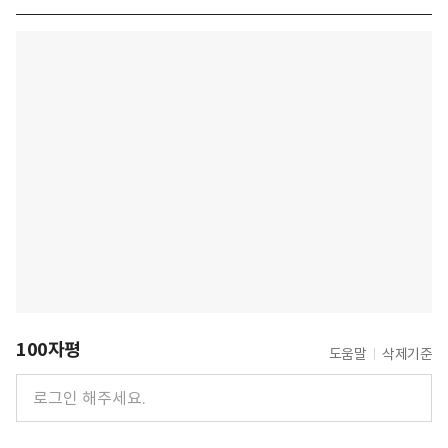
100자평
도움말
삭제기준