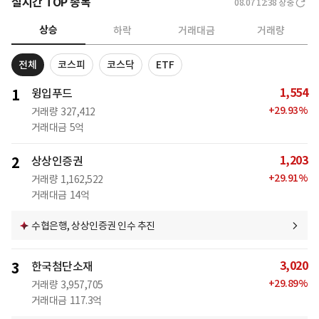
실시간 TOP 종목
08.07 12:38
장중
상승
하락
거래대금
거래량
전체
코스피
코스닥
ETF
1,554
1
윙입푸드
+
29.93
%
거래량
327,412
거래대금
5억
1,203
2
상상인증권
+
29.91
%
거래량
1,162,522
거래대금
14억
수협은행, 상상인증권 인수 추진
3,020
3
한국첨단소재
+
29.89
%
거래량
3,957,705
거래대금
117.3억