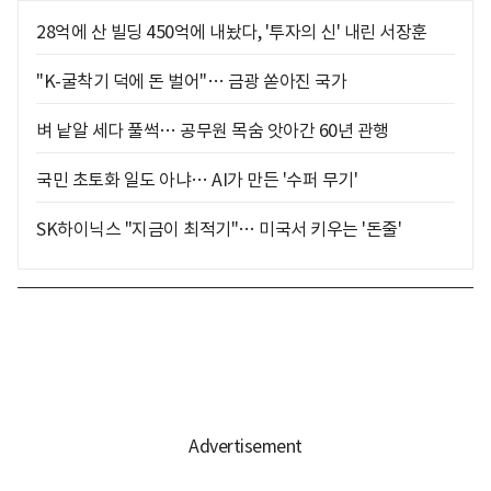
28억에 산 빌딩 450억에 내놨다, '투자의 신' 내린 서장훈
"K-굴착기 덕에 돈 벌어"… 금광 쏟아진 국가
벼 낱알 세다 풀썩… 공무원 목숨 앗아간 60년 관행
국민 초토화 일도 아냐… AI가 만든 '수퍼 무기'
SK하이닉스 "지금이 최적기"… 미국서 키우는 '돈줄'