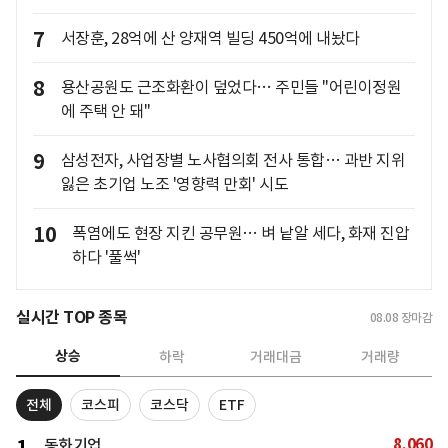
7
서장훈, 28억에 산 양재역 빌딩 450억에 내놨다
8
용산공원도 근조화환이 덮었다… 주민들 "어린이정원
에 주택 안 돼"
9
삼성전자, 사업장별 노사협의회 전사 통합… 과반 지위
잃은 초기업 노조 '영향력 만회' 시도
10
폭염에도 현장 지킨 공무원… 벼 낱알 세다, 화재 진압
하다 '풀썩'
실시간 TOP 종목
08.08
장마감
상승
하락
거래대금
거래량
전체
코스피
코스닥
ETF
8,060
동화기업