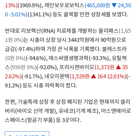
13%)
(1969.9%),
레인보우로보틱스
(465,000원 ▼ 24,50
0 -5.01%)
(1341.1%) 등도 괄목할 만한 성장세를 보였다.
반대로 리보핵산(RNA) 치료제를 개발하는
올리패스
(1,65
1원 0%)
는 시총이 상장 당시 3441억원에서 90억원으로
급감(-97.4%)하며 가장 큰 낙폭을 기록했다.
셀레스트라
(0원 0%)
(-94.6%), 에스씨엠생명과학(-93.3%),
유틸렉
스
(959원 0%)
(-92.0%),
프리시젼바이오
(1,373원 ▲ 35
2.62%)
(-91.7%),
네오이뮨텍
(1,529원 ▲ 164 12.01%)
(-
91.2%) 등도 시총 하락폭이 컸다.
한편, 기술특례 상장 후 상장 폐지된 기업은 현재까지 셀리
버리(바이오 신약 개발), 유네코(기계 제조), 어스앤에어로
스페이스(항공기 부품) 등 3곳이다.