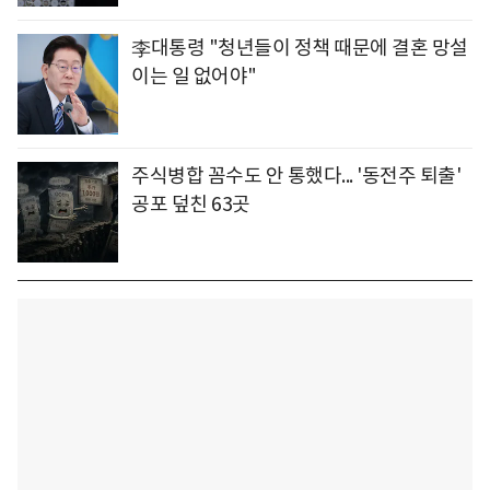
李대통령 "청년들이 정책 때문에 결혼 망설
이는 일 없어야"
주식병합 꼼수도 안 통했다... '동전주 퇴출'
공포 덮친 63곳