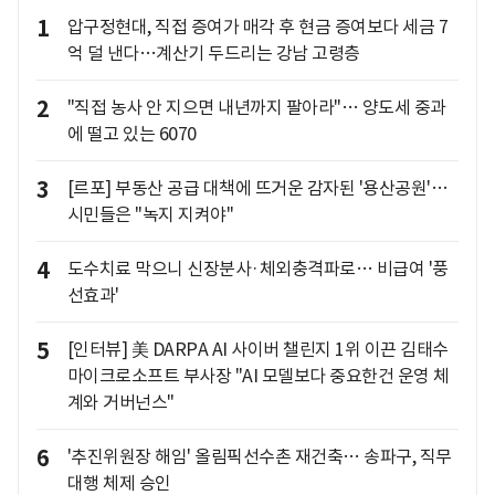
1
압구정현대, 직접 증여가 매각 후 현금 증여보다 세금 7
억 덜 낸다…계산기 두드리는 강남 고령층
2
"직접 농사 안 지으면 내년까지 팔아라"… 양도세 중과
에 떨고 있는 6070
3
[르포] 부동산 공급 대책에 뜨거운 감자된 '용산공원'…
시민들은 "녹지 지켜야"
4
도수치료 막으니 신장분사·체외충격파로… 비급여 '풍
선효과'
5
[인터뷰] 美 DARPA AI 사이버 챌린지 1위 이끈 김태수
마이크로소프트 부사장 "AI 모델보다 중요한건 운영 체
계와 거버넌스"
6
'추진위원장 해임' 올림픽선수촌 재건축… 송파구, 직무
대행 체제 승인