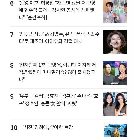
6
'통영 야호' 허경환 "개그맨 됐을 때 고향
에 현수막 붙어‥감사한 동시에 창피했
다" [순간포착]
7
'암투병 사망' 故강명주, 유작 '폭싹 속았수
다'로 재조명..아이유와 강렬 대치
8
'전자발찌 1호' 고영욱, 이번엔 이지혜 저
격.."49평이 미니멀리즘? 많이 출세했구
나"
9
'유부녀 킬러' 공효진·'김부장' 손나은·'호
프' 정호연..총든 女 활약 '짜릿'
10
[사진]김희애, 우아한 등장