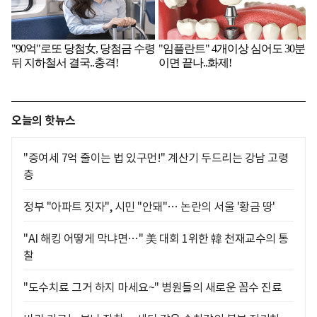
오늘의 핫뉴스
"증여세 7억 줄이는 법 있구먼!" 계산기 두드리는 강남 고령
층
정부 "아파트 짓자", 시민 "안돼"… 논란의 서울 '황금 땅'
"AI 해킹 어떻게 막냐면…" 美 대회 1위한 韓 천재교수의 통
찰
"도수치료 그거 하지 마세요~" 병원들의 새로운 꼼수 진료