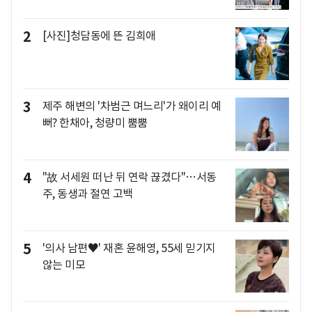
2
[사진]청담동에 뜬 김희애
3
제주 해변의 '차범근 며느리'가 왜이리 예
뻐? 한채아, 청량미 뿜뿜
4
"故 서세원 떠난 뒤 연락 끊겼다"…서동
주, 동생과 절연 고백
5
'의사 남편♥' 재혼 윤해영, 55세 믿기지
않는 미모