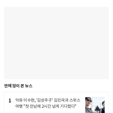
연예 많이 본 뉴스
1
악뮤 이수현, '김성주子' 김민국과 스위스
여행 "첫 만남에 2시간 넘게 기다렸다"