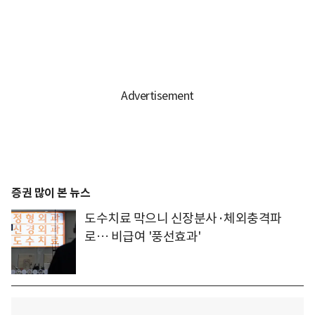
증권 많이 본 뉴스
도수치료 막으니 신장분사·체외충격파
로… 비급여 '풍선효과'