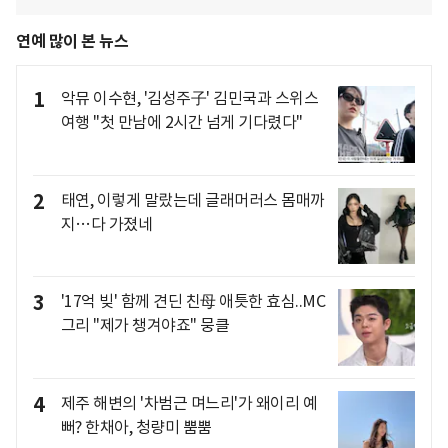
연예 많이 본 뉴스
1
악뮤 이수현, '김성주子' 김민국과 스위스
여행 "첫 만남에 2시간 넘게 기다렸다"
2
태연, 이렇게 말랐는데 글래머러스 몸매까
지…다 가졌네
3
'17억 빚' 함께 견딘 친母 애틋한 효심..MC
그리 "제가 챙겨야죠" 뭉클
4
제주 해변의 '차범근 며느리'가 왜이리 예
뻐? 한채아, 청량미 뿜뿜