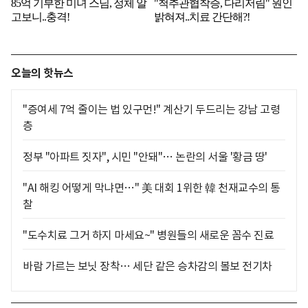
오늘의 핫뉴스
"증여세 7억 줄이는 법 있구먼!" 계산기 두드리는 강남 고령
층
정부 "아파트 짓자", 시민 "안돼"… 논란의 서울 '황금 땅'
"AI 해킹 어떻게 막냐면…" 美 대회 1위한 韓 천재교수의 통
찰
"도수치료 그거 하지 마세요~" 병원들의 새로운 꼼수 진료
바람 가르는 보닛 장착… 세단 같은 승차감의 볼보 전기차