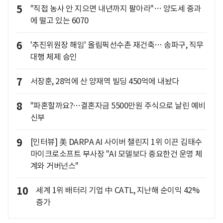
5
"직접 농사 안 지으면 내년까지 팔아라"… 양도세 중과
에 떨고 있는 6070
6
'추진위원장 해임' 올림픽선수촌 재건축… 송파구, 직무
대행 체제 승인
7
서장훈, 28억에 산 양재역 빌딩 450억에 내놨다
8
"파혼할까요?…결혼자금 5500만원 주식으로 날린 예비
신부
9
[인터뷰] 美 DARPA AI 사이버 챌린지 1위 이끈 김태수
마이크로소프트 부사장 "AI 모델보다 중요한건 운영 체
계와 거버넌스"
10
세계 1위 배터리 기업 中 CATL, 지난해 순이익 42%
증가