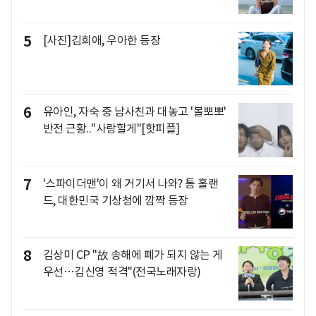
5
[사진]김희애, 우아한 등장
6
유아인, 자숙 중 남사친과 대놓고 '볼뽀뽀'
반전 근황.."사랑할게"[핫피플]
7
'스파이더맨'이 왜 거기서 나와? 톰 홀랜
드, 대한민국 기상청에 깜짝 등장
8
김상미 CP "故 송해에 폐가 되지 않는 게
우선…김신영 적격"(전국노래자랑)