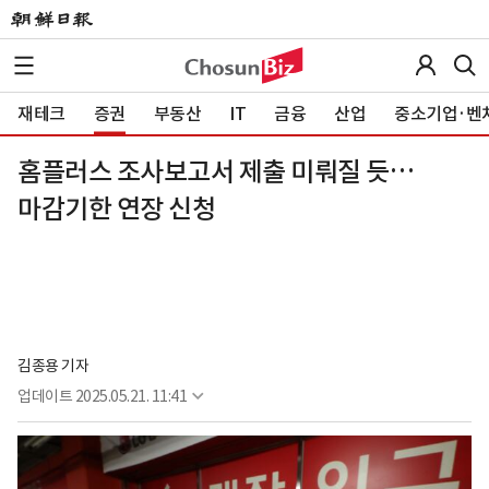
재테크
증권
부동산
IT
금융
산업
중소기업·벤
홈플러스 조사보고서 제출 미뤄질 듯…
마감기한 연장 신청
김종용 기자
업데이트
2025.05.21. 11:41