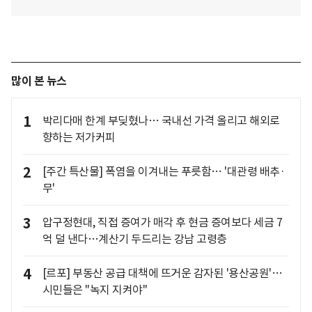
많이 본 뉴스
1
박리다매 한계 부딪혔나… 국내선 가격 올리고 해외로
향하는 저가커피
2
[주간 특산물] 폭염을 이겨내는 푸릇함… '대관령 배추·
무'
3
압구정현대, 직접 증여가 매각 후 현금 증여보다 세금 7
억 덜 낸다…계산기 두드리는 강남 고령층
4
[르포] 부동산 공급 대책에 뜨거운 감자된 '용산공원'…
시민들은 "녹지 지켜야"