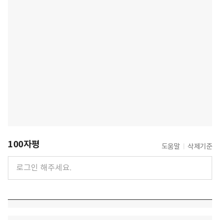
100자평
도움말
삭제기준