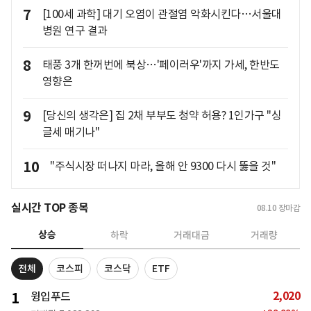
7
[100세 과학] 대기 오염이 관절염 악화시킨다…서울대
병원 연구 결과
8
태풍 3개 한꺼번에 북상…'페이러우'까지 가세, 한반도
영향은
9
[당신의 생각은] 집 2채 부부도 청약 허용? 1인가구 "싱
글세 매기나"
10
"주식시장 떠나지 마라, 올해 안 9300 다시 뚫을 것"
실시간 TOP 종목
08.10
장마감
상승
하락
거래대금
거래량
전체
코스피
코스닥
ETF
2,020
1
윙입푸드