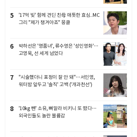
5
'17억 빚' 함께 견딘 친母 애틋한 효심..MC
그리 "제가 챙겨야죠" 뭉클
6
박하선은 '명품녀', 류수영은 '성인영화'…
고영욱, 선 세게 넘었다
7
"시술했더니 표정이 잘 안 돼"…서인영,
워터밤 앞두고 '솔직' 고백 ('개과천선')
8
'10kg 뺀' 소유, 뼈말라 비키니 또 떴다…
외국인들도 놀란 볼륨감