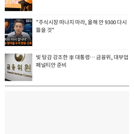
"주식시장 떠나지 마라, 올해 안 9300 다시
뚫을 것"
빚 탕감 강조한 李 대통령… 금융위, 대부업
페널티안 준비