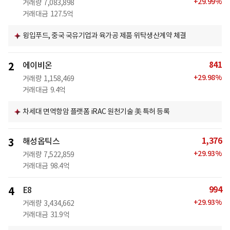
+
29.99
%
거래량
7,083,898
거래대금
127.5억
윙입푸드, 중국 국유기업과 육가공 제품 위탁생산계약 체결
841
2
에이비온
+
29.98
%
거래량
1,158,469
거래대금
9.4억
차세대 면역항암 플랫폼 iRAC 원천기술 美 특허 등록
1,376
3
해성옵틱스
+
29.93
%
거래량
7,522,859
거래대금
98.4억
994
4
E8
+
29.93
%
거래량
3,434,662
거래대금
31.9억