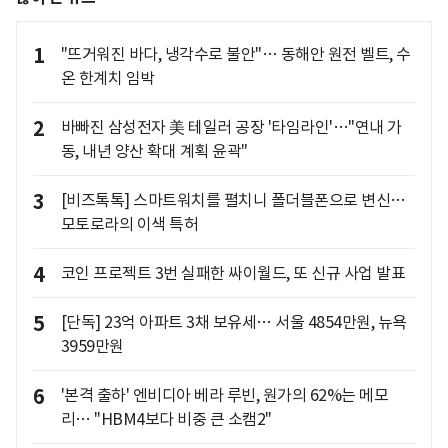
1
"뜨거워진 바다, 냉각수로 불안"… 동해안 원전 벨트, 수
온 한계치 임박
2
바빠진 삼성전자 美 테일러 공장 '타임라인'…"연내 가
동, 내년 양산 확대 계획 윤곽"
3
[비즈톡톡] 스마트워치를 펼치니 폴더블폰으로 변신…
모토로라의 이색 특허
4
코인 프로젝트 3번 실패한 싸이월드, 또 신규 사업 발표
5
[단독] 23억 아파트 3채 보유세… 서울 4854만원, 뉴욕
3959만원
6
'본격 출하' 엔비디아 베라 루빈, 원가의 62%는 메모
리… "HBM4보다 비중 큰 소캠2"