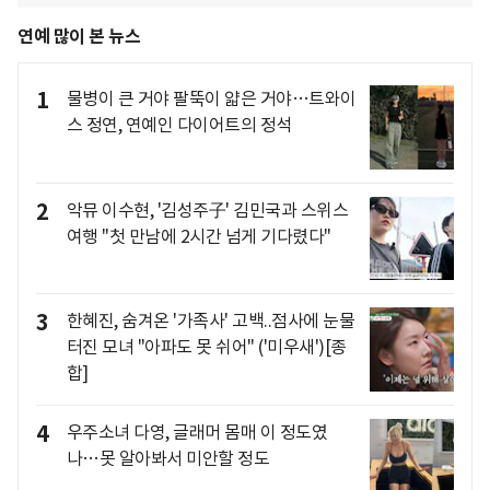
연예 많이 본 뉴스
1
물병이 큰 거야 팔뚝이 얇은 거야…트와이
스 정연, 연예인 다이어트의 정석
2
악뮤 이수현, '김성주子' 김민국과 스위스
여행 "첫 만남에 2시간 넘게 기다렸다"
3
한혜진, 숨겨온 '가족사' 고백..점사에 눈물
터진 모녀 "아파도 못 쉬어" ('미우새')[종
합]
4
우주소녀 다영, 글래머 몸매 이 정도였
나…못 알아봐서 미안할 정도