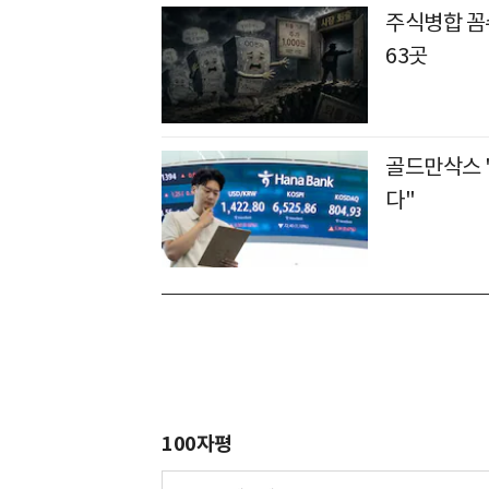
주식병합 꼼수
63곳
골드만삭스 
다"
100자평