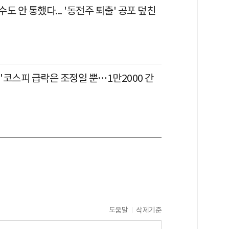
도 안 통했다... '동전주 퇴출' 공포 덮친
"코스피 급락은 조정일 뿐…1만2000 간
도움말
삭제기준