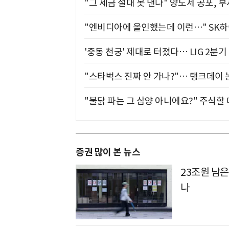
"그 세금 절대 못 낸다" 양도세 공포, 
"엔비디아에 올인했는데 이런…" SK
'중동 천궁' 제대로 터졌다… LIG 2분
"스타벅스 진짜 안 가나?"… 탱크데이 
"불닭 파는 그 삼양 아니에요?" 주식할
증권 많이 본 뉴스
23조원 남은
나