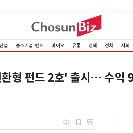
산업
중소기업·벤처
바이오
유통
정책
정치
사회
전환형 펀드 2호' 출시… 수익