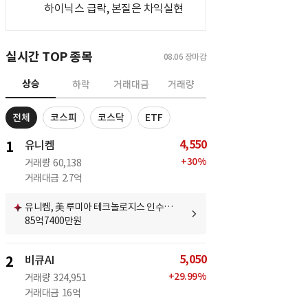
하이닉스 급락, 본질은 차익실현
실시간 TOP 종목
08.06
장마감
상승
하락
거래대금
거래량
전체
코스피
코스닥
ETF
4,550
1
유니켐
+
30
%
거래량
60,138
거래대금
2.7억
유니켐, 美 루미아 테크놀로지스 인수…
85억7400만원
5,050
2
비큐AI
+
29.99
%
거래량
324,951
거래대금
16억