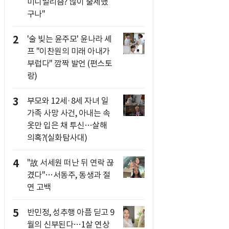
미니멀리즘? 많이 출세했
구나"
2
'술 빚는 윤주모' 윤나라 셰
프 "이찬원의 미래 아내가
부럽다" 깜짝 발언 (편스토
랑)
3
부모와 12세·8세 자녀 일
가족 사망 사건, 아내는 속
옷만 입은 채 투신…살해
의혹?(실화탐사대)
4
"故 서세원 떠난 뒤 연락 끊
겼다"…서동주, 동생과 절
연 고백
5
반민정, 성추행 아픔 딛고 9
월의 신부된다…1살 연상