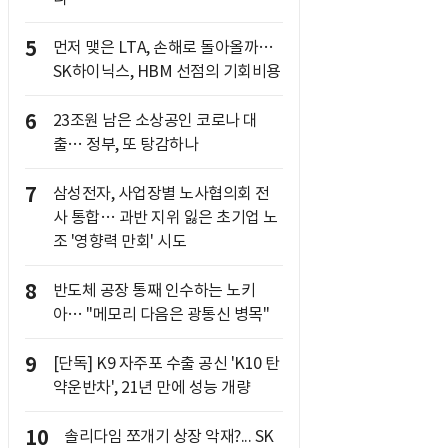
5
먼저 맺은 LTA, 손해로 돌아올까…
SK하이닉스, HBM 선점의 기회비용
6
23조원 남은 소상공인 코로나 대
출… 정부, 또 탕감하나
7
삼성전자, 사업장별 노사협의회 전
사 통합… 과반 지위 잃은 초기업 노
조 '영향력 만회' 시도
8
반도체 공장 통째 인수하는 노키
아… "메모리 다음은 광통신 병목"
9
[단독] K9 자주포 수출 공신 'K10 탄
약운반차', 21년 만에 성능 개량
10
솔리다임 쪼개기 상장 악재?... SK