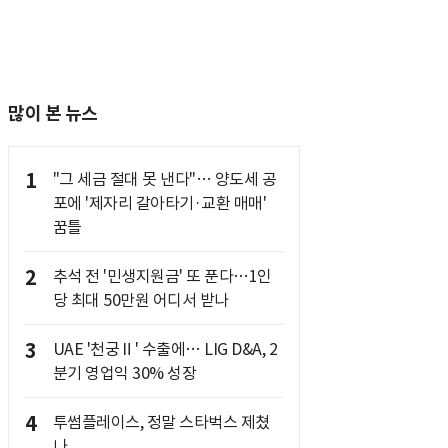
많이 본 뉴스
1
"그 세금 절대 못 낸다"… 양도세 공
포에 '제자리 갈아타기·교환 매매'
꿈틀
2
추석 전 '민생지원금' 또 푼다…1인
당 최대 50만원 어디서 받나
3
UAE '천궁Ⅱ' 수출에… LIG D&A, 2
분기 영업익 30% 성장
4
투썸플레이스, 정말 스타벅스 제쳤
나