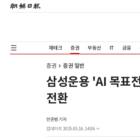
재테크
증권
부동산
IT
금융
증권
증권 일반
삼성운용 'AI 목표
전환
전준범 기자
업데이트
2025.05.16. 14:06