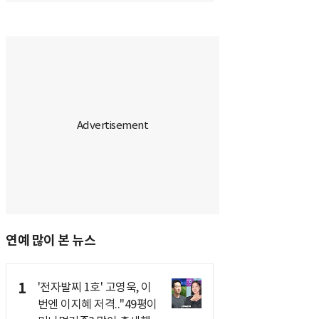
연예 많이 본 뉴스
1
'전자발찌 1호' 고영욱, 이
번엔 이지혜 저격.."49평이