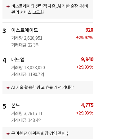
비즈플레이와 전략적 제휴, AI 기반 출장·경비
관리 서비스 고도화
928
3
이스트에이드
+
29.97
%
거래량
2,620,951
거래대금
22.3억
9,940
4
매드업
+
29.93
%
거래량
13,028,020
거래대금
1190.7억
AI 기술 활용한 광고 효율 개선 기대감
4,775
5
본느
+
29.93
%
거래량
3,261,711
거래대금
148.4억
구미현 전 아워홈 회장 경영권 인수