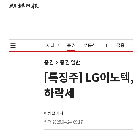
재테크
증권
부동산
IT
금융
증권
증권 일반
[특징주] LG이노
하락세
이병철 기자
입력
2025.04.24. 09:17