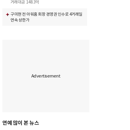
거래대금
148.3억
구미현 전 아워홈 회장 경영권 인수로 4거래일
연속 상한가
연예 많이 본 뉴스