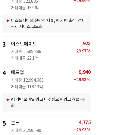
+
29.99
%
거래량
322,835
거래대금
15.9억
비즈플레이와 전략적 제휴, AI 기반 출장·경비
관리 서비스 고도화
928
3
이스트에이드
+
29.97
%
거래량
2,605,886
거래대금
22.1억
9,940
4
매드업
+
29.93
%
거래량
12,994,663
거래대금
1187.3억
AI 기반 모바일 광고 타깃팅으로 광고 효율 극대
화
4,775
5
본느
+
29.93
%
거래량
3,259,690