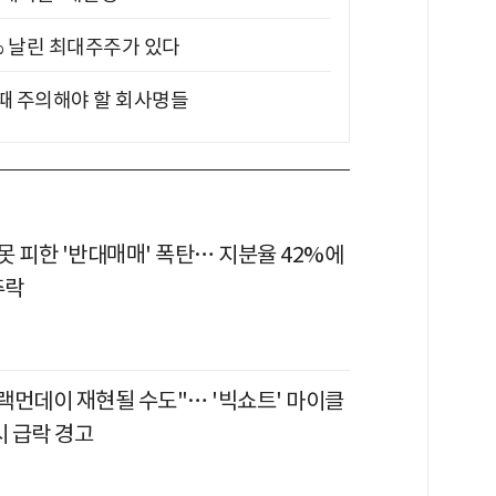
5% 날린 최대주주가 있다
 때 주의해야 할 회사명들
 피한 '반대매매' 폭탄… 지분율 42%에
추락
블랙먼데이 재현될 수도"… '빅쇼트' 마이클
시 급락 경고