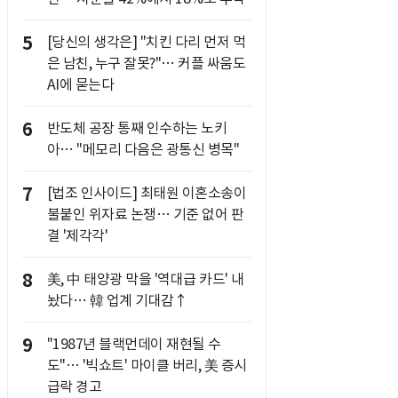
5
[당신의 생각은] "치킨 다리 먼저 먹
은 남친, 누구 잘못?"… 커플 싸움도
AI에 묻는다
6
반도체 공장 통째 인수하는 노키
아… "메모리 다음은 광통신 병목"
7
[법조 인사이드] 최태원 이혼소송이
불붙인 위자료 논쟁… 기준 없어 판
결 '제각각'
8
美, 中 태양광 막을 '역대급 카드' 내
놨다… 韓 업계 기대감↑
9
"1987년 블랙먼데이 재현될 수
도"… '빅쇼트' 마이클 버리, 美 증시
급락 경고