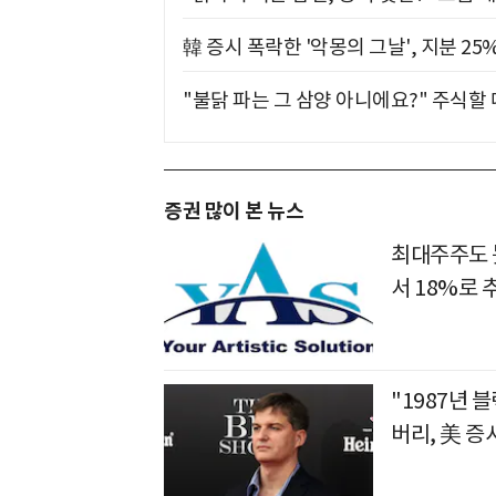
韓 증시 폭락한 '악몽의 그날', 지분 2
"불닭 파는 그 삼양 아니에요?" 주식할
증권 많이 본 뉴스
최대주주도 못
서 18%로 
"1987년 
버리, 美 증