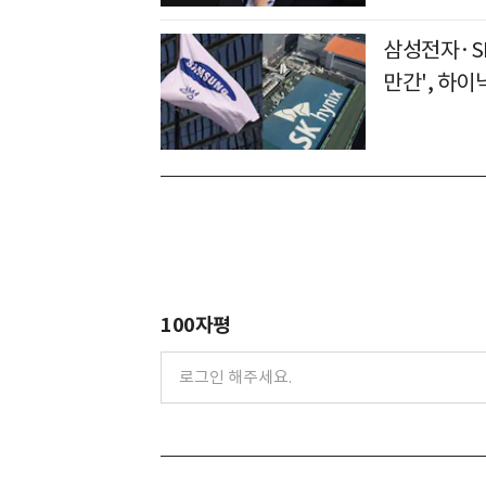
삼성전자·SK
만간', 하이
100자평