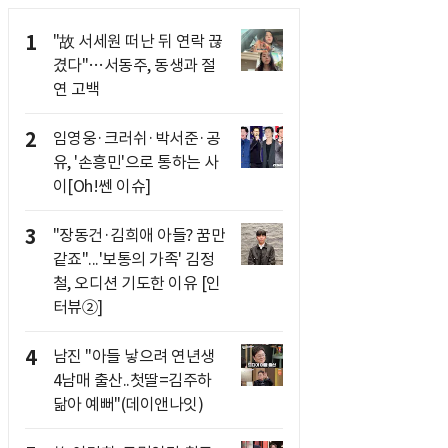
1
"故 서세원 떠난 뒤 연락 끊
겼다"…서동주, 동생과 절
연 고백
2
임영웅·크러쉬·박서준·공
유, '손흥민'으로 통하는 사
이[Oh!쎈 이슈]
3
"장동건·김희애 아들? 꿈만
같죠"...'보통의 가족' 김정
철, 오디션 기도한 이유 [인
터뷰②]
4
남진 "아들 낳으려 연년생
4남매 출산..첫딸=김주하
닮아 예뻐"(데이앤나잇)