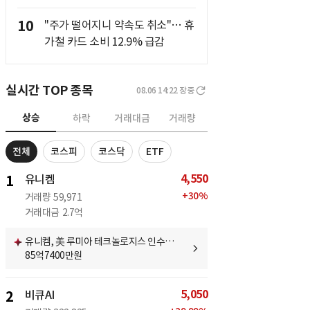
10
"주가 떨어지니 약속도 취소"… 휴
가철 카드 소비 12.9% 급감
실시간 TOP 종목
08.06 14:22
장중
상승
하락
거래대금
거래량
전체
코스피
코스닥
ETF
4,550
1
유니켐
+
30
%
거래량
59,971
거래대금
2.7억
유니켐, 美 루미아 테크놀로지스 인수…
85억7400만원
5,050
2
비큐AI