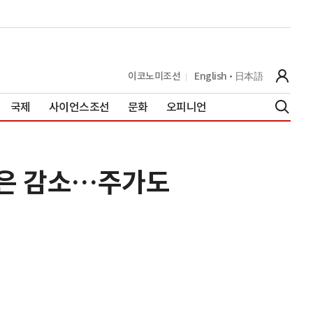
이코노미조선
English
日本語
국제
사이언스조선
문화
오피니언
익은 감소…주가도