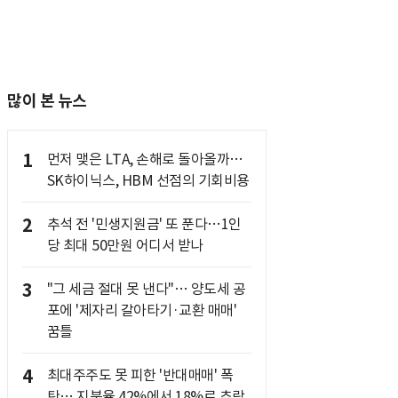
많이 본 뉴스
1
먼저 맺은 LTA, 손해로 돌아올까…
SK하이닉스, HBM 선점의 기회비용
2
추석 전 '민생지원금' 또 푼다…1인
당 최대 50만원 어디서 받나
3
"그 세금 절대 못 낸다"… 양도세 공
포에 '제자리 갈아타기·교환 매매'
꿈틀
4
최대주주도 못 피한 '반대매매' 폭
탄… 지분율 42%에서 18%로 추락