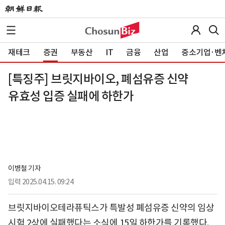
재테크
증권
부동산
IT
금융
산업
중소기업·벤
[특징주] 브릿지바이오, 폐섬유증 신약
유효성 입증 실패에 하한가
이병철 기자
입력
2025.04.15. 09:24
브릿지바이오테라퓨틱스가 특발성 폐섬유증 신약의 임상
시험 2상에 실패했다는 소식에 15일 하한가를 기록했다.