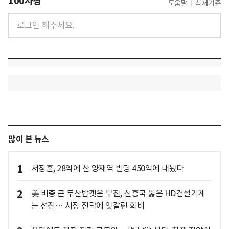
100자평
도움말
삭제기준
많이 본 뉴스
1
서장훈, 28억에 산 양재역 빌딩 450억에 내놨다
2
美 비중 큰 두산밥캣은 부진, 신흥국 뚫은 HD건설기계
는 선전… 시장 전략에 엇갈린 희비