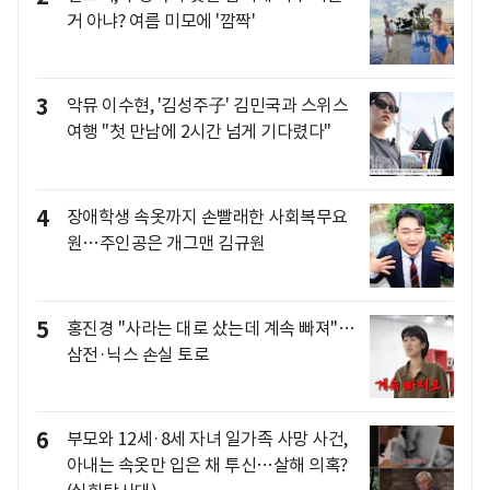
거 아냐? 여름 미모에 '깜짝'
3
악뮤 이수현, '김성주子' 김민국과 스위스
여행 "첫 만남에 2시간 넘게 기다렸다"
4
장애학생 속옷까지 손빨래한 사회복무요
원…주인공은 개그맨 김규원
5
홍진경 "사라는 대로 샀는데 계속 빠져"…
삼전·닉스 손실 토로
6
부모와 12세·8세 자녀 일가족 사망 사건,
아내는 속옷만 입은 채 투신…살해 의혹?