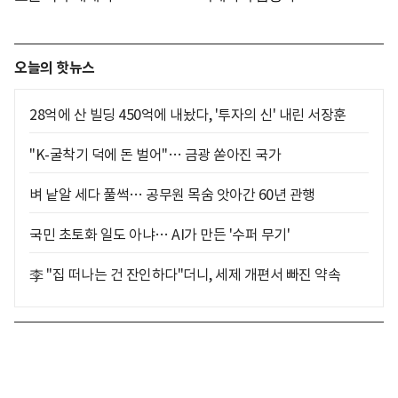
오늘의 핫뉴스
28억에 산 빌딩 450억에 내놨다, '투자의 신' 내린 서장훈
"K-굴착기 덕에 돈 벌어"… 금광 쏟아진 국가
벼 낱알 세다 풀썩… 공무원 목숨 앗아간 60년 관행
국민 초토화 일도 아냐… AI가 만든 '수퍼 무기'
李 "집 떠나는 건 잔인하다"더니, 세제 개편서 빠진 약속