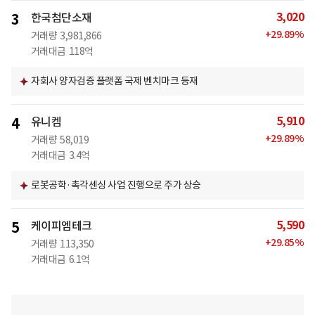
3,020
3
한국첨단소재
+
29.89
%
거래량
3,981,866
거래대금
118억
자회사 양자검증 플랫폼 국제 벤치마크 등재
5,910
4
유니켐
+
29.89
%
거래량
58,019
거래대금
3.4억
로봇공학·촉각센싱 사업 진행으로 주가 상승
5,590
5
케이피엠테크
+
29.85
%
거래량
113,350
거래대금
6.1억