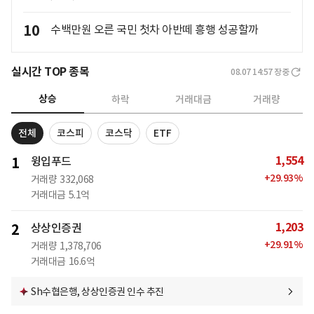
10
수백만원 오른 국민 첫차 아반떼 흥행 성공할까
실시간 TOP 종목
08.07 14:57
장중
상승
하락
거래대금
거래량
전체
코스피
코스닥
ETF
1,554
1
윙입푸드
+
29.93
%
거래량
332,068
거래대금
5.1억
1,203
2
상상인증권
+
29.91
%
거래량
1,378,706
거래대금
16.6억
Sh수협은행, 상상인증권 인수 추진