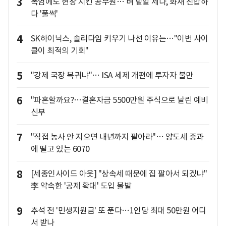
3
폭염에도 현장 지킨 공무원… 벼 낱알 세다, 화재 진압하
다 '풀썩'
4
SK하이닉스, 솔리다임 키우기 나선 이유는…"이번 사이
클이 최적의 기회"
5
"강제 국장 복귀냐"… ISA 세제 개편에 투자자 불만
6
"파혼할까요?…결혼자금 5500만원 주식으로 날린 예비
신부
7
"직접 농사 안 지으면 내년까지 팔아라"… 양도세 중과
에 떨고 있는 6070
8
[세종인사이드 아웃] "상속세 때문에 집 팔아서 되겠냐"
李 약속한 '공제 확대' 도입 불발
9
추석 전 '민생지원금' 또 푼다…1인당 최대 50만원 어디
서 받나