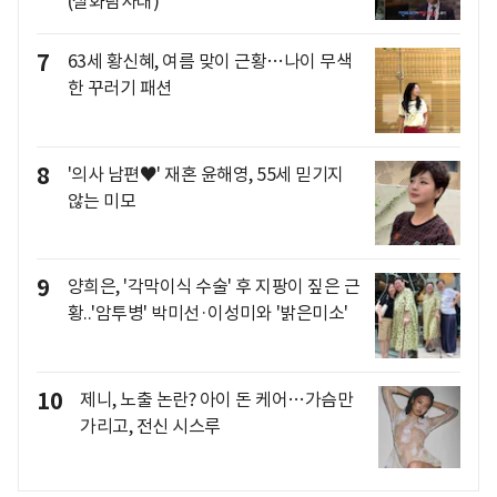
(실화탐사대)
7
63세 황신혜, 여름 맞이 근황…나이 무색
한 꾸러기 패션
8
'의사 남편♥' 재혼 윤해영, 55세 믿기지
않는 미모
9
양희은, '각막이식 수술' 후 지팡이 짚은 근
황..'암투병' 박미선·이성미와 '밝은미소'
10
제니, 노출 논란? 아이 돈 케어…가슴만
가리고, 전신 시스루