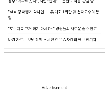
정부 "아파트 짓자", 시민 "안돼"… 논란의 서울 '황금 땅'
"AI 해킹 어떻게 막냐면…" 美 대회 1위한 韓 천재교수의 통
찰
"도수치료 그거 하지 마세요~" 병원들의 새로운 꼼수 진료
바람 가르는 보닛 장착… 세단 같은 승차감의 볼보 전기차