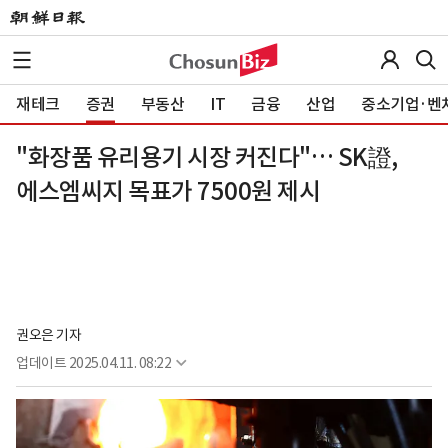
재테크
증권
부동산
IT
금융
산업
중소기업·벤
"화장품 유리용기 시장 커진다"… SK證,
에스엠씨지 목표가 7500원 제시
권오은 기자
업데이트
2025.04.11. 08:22