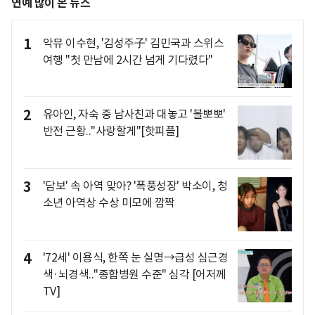
연예 많이 본 뉴스
1
악뮤 이수현, '김성주子' 김민국과 스위스
여행 "첫 만남에 2시간 넘게 기다렸다"
2
유아인, 자숙 중 남사친과 대놓고 '볼뽀뽀'
반전 근황.."사랑할게"[핫피플]
3
'담보' 속 아역 맞아? '폭풍성장' 박소이, 청
소년 아역상 수상 미모에 깜짝
4
'72세' 이용식, 한쪽 눈 실명→급성 심근경
색·뇌경색.."종합병원 수준" 심각 [어저께
TV]