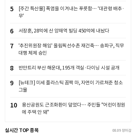
5
[주간 특산물] 폭염을 이겨내는 푸릇함… '대관령 배추·
무'
6
서장훈, 28억에 산 양재역 빌딩 450억에 내놨다
7
'추진위원장 해임' 올림픽선수촌 재건축… 송파구, 직무
대행 체제 승인
8
반얀트리 부산 해운대, 195개 객실·다이닝 시설 공개
9
[뉴테크] 미세 플라스틱 꼼짝 마, 자연이 가르쳐준 청소
그물
10
용산공원도 근조화환이 덮었다… 주민들 "어린이정원
에 주택 안 돼"
실시간 TOP 종목
08.09
장마감