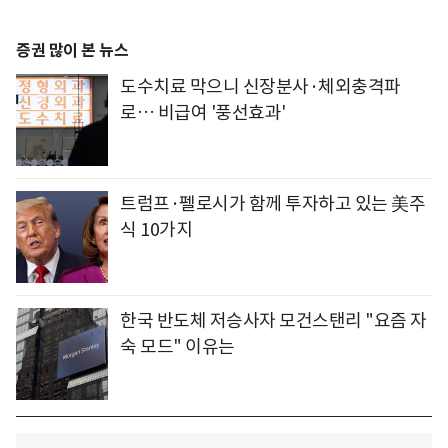
증권 많이 본 뉴스
도수치료 막으니 신장분사·체외충격파
로… 비급여 '풍선효과'
트럼프·펠로시가 함께 투자하고 있는 美주
식 10가지
한국 반도체 저승사자 모건스탠리 "요즘 자
숙 모드" 이유는