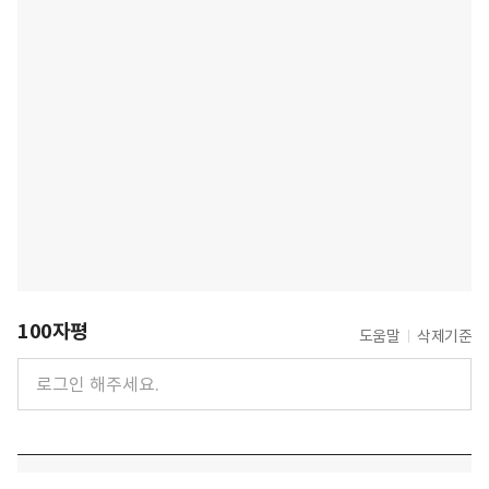
100자평
도움말
삭제기준