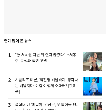
연예 많이 본 뉴스
1
"故 서세원 떠난 뒤 연락 끊겼다"…서동
주, 동생과 절연 고백
2
샤를리즈 테론, '박진영 비닐바지' 생각나
는 비닐치마..이걸 이렇게 소화해? [핫피
플]
3
품절녀 된 '미달이' 김성은, 못 알아볼 뻔..