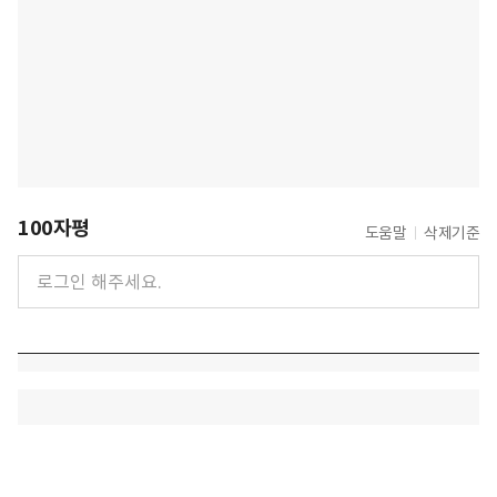
100자평
도움말
삭제기준