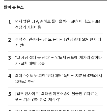
많이 본 뉴스
1
먼저 맺은 LTA, 손해로 돌아올까… SK하이닉스, HBM
선점의 기회비용
2
추석 전 '민생지원금' 또 푼다…1인당 최대 50만원 어디
서 받나
3
"그 세금 절대 못 낸다"… 양도세 공포에 '제자리 갈아타
기·교환 매매' 꿈틀
4
최대주주도 못 피한 '반대매매' 폭탄… 지분율 42%에서
18%로 추락
5
[법조 인사이드] 최태원 이혼소송이 불붙인 위자료 논
쟁… 기준 없어 판결 '제각각'