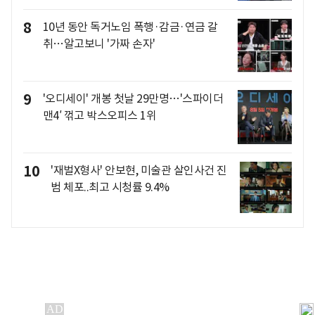
8
10년 동안 독거노임 폭행·감금·연금 갈
취…알고보니 '가짜 손자'
9
'오디세이' 개봉 첫날 29만명…'스파이더
맨4′ 꺾고 박스오피스 1위
10
'재벌X형사' 안보현, 미술관 살인사건 진
범 체포..최고 시청률 9.4%