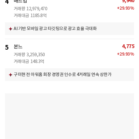
9,940
4
매드업
+
29.93
%
거래량
12,979,470
거래대금
1185.8억
AI 기반 모바일 광고 타깃팅으로 광고 효율 극대화
4,775
5
본느
+
29.93
%
거래량
3,259,350
거래대금
148.3억
구미현 전 아워홈 회장 경영권 인수로 4거래일 연속 상한가