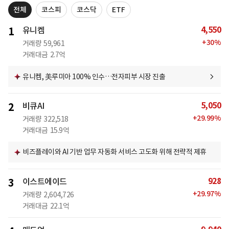
전체
코스피
코스닥
ETF
4,550
1
유니켐
+
30
%
거래량
59,961
거래대금
2.7억
유니켐, 美루미아 100% 인수…전자피부 시장 진출
5,050
2
비큐AI
+
29.99
%
거래량
322,518
거래대금
15.9억
비즈플레이와 AI 기반 업무 자동화 서비스 고도화 위해 전략적 제휴
928
3
이스트에이드
+
29.97
%
거래량
2,604,726
거래대금
22.1억