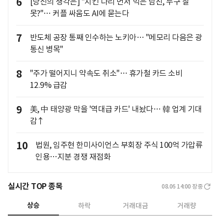
6
[당신의 생각은] "치킨 다리 먼저 먹은 남친, 누구 잘
못?"… 커플 싸움도 AI에 묻는다
7
반도체 공장 통째 인수하는 노키아… "메모리 다음은 광
통신 병목"
8
"주가 떨어지니 약속도 취소"… 휴가철 카드 소비
12.9% 급감
9
美, 中 태양광 막을 '역대급 카드' 내놨다… 韓 업계 기대
감↑
10
법원, 임주현 한미사이언스 부회장 주식 100억 가압류
인용…지분 경쟁 재점화
실시간 TOP 종목
08.06 14:00
장중
상승
하락
거래대금
거래량