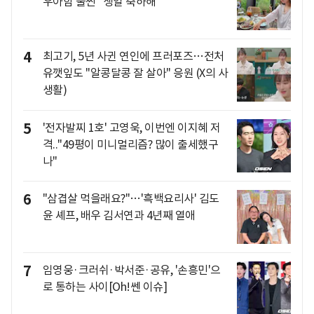
우아함 물씬 "생일 축하해"
4
최고기, 5년 사귄 연인에 프러포즈…전처
유깻잎도 "알콩달콩 잘 살아" 응원 (X의 사
생활)
5
'전자발찌 1호' 고영욱, 이번엔 이지혜 저
격.."49평이 미니멀리즘? 많이 출세했구
나"
6
"삼겹살 먹을래요?"…'흑백요리사' 김도
윤 셰프, 배우 김서연과 4년째 열애
7
임영웅·크러쉬·박서준·공유, '손흥민'으
로 통하는 사이[Oh!쎈 이슈]