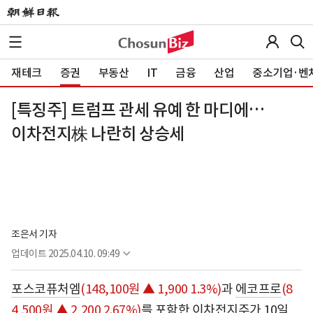
재테크
증권
부동산
IT
금융
산업
중소기업·벤
[특징주] 트럼프 관세 유예 한 마디에…
이차전지株 나란히 상승세
조은서 기자
업데이트
2025.04.10. 09:49
포스코퓨처엠
(148,100원 ▲ 1,900 1.3%)
과
에코프로
(8
4,500원 ▲ 2,200 2.67%)
를 포함한 이차전지주가 10일