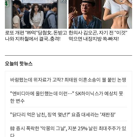
오늘의 핫뉴스
바람폈는데 위자료가 고작? 최태원 이혼소송이 불 붙인 논쟁
"엔비디아에 올인했는데 이런…" SK하이닉스가 예상치 못
한 변수
"닭다리 먹은 남친, 징역 몇년?" 요즘 대세라는 '재판장'
韓 증시 폭락한 '악몽의 그날', 지분 25% 날린 최대주주가 있
다