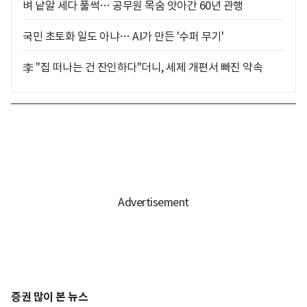
벼 낱알 세다 풀썩… 공무원 목숨 앗아간 60년 관행
국민 초토화 일도 아냐… AI가 만든 '수퍼 무기'
李 "집 떠나는 건 잔인하다"더니, 세제 개편서 빠진 약속
증권 많이 본 뉴스