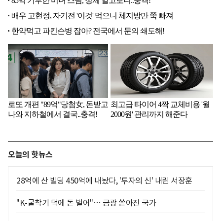
오늘의 핫뉴스
28억에 산 빌딩 450억에 내놨다, '투자의 신' 내린 서장훈
"K-굴착기 덕에 돈 벌어"… 금광 쏟아진 국가