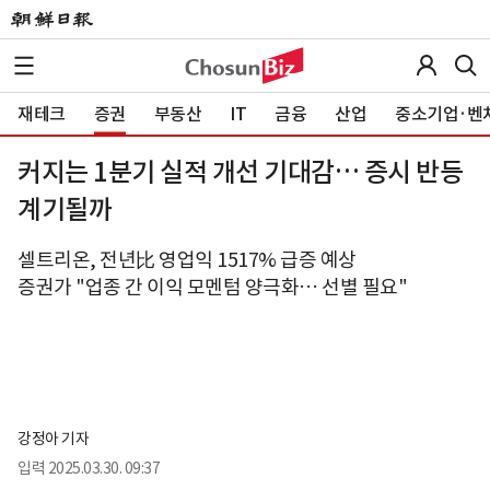
재테크
증권
부동산
IT
금융
산업
중소기업·벤
커지는 1분기 실적 개선 기대감… 증시 반등
계기될까
셀트리온, 전년比 영업익 1517% 급증 예상
증권가 "업종 간 이익 모멘텀 양극화… 선별 필요"
강정아 기자
입력
2025.03.30. 09:37