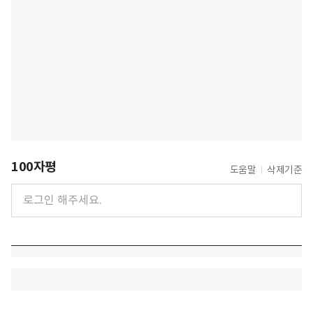
100자평
도움말
삭제기준