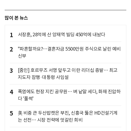
많이 본 뉴스
1
서장훈, 28억에 산 양재역 빌딩 450억에 내놨다
2
"파혼할까요?…결혼자금 5500만원 주식으로 날린 예비
신부
3
[줌인] 호르무즈 서명 앞두고 이란 리더십 증발… 최고
지도자 잠행·대통령 사임설
4
폭염에도 현장 지킨 공무원… 벼 낱알 세다, 화재 진압하
다 '풀썩'
5
美 비중 큰 두산밥캣은 부진, 신흥국 뚫은 HD건설기계
는 선전… 시장 전략에 엇갈린 희비