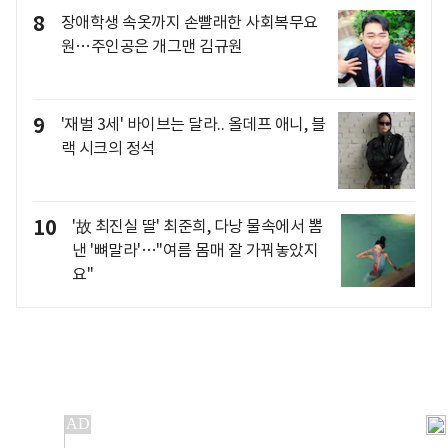
8
장애학생 속옷까지 손빨래한 사회복무요
원…주인공은 개그맨 김규원
9
'재벌 3세' 바이브는 달라.. 올데프 애니, 블
랙 시크의 정석
10
'故 최진실 딸' 최준희, 다낭 물속에서 뽐
낸 '뼈말라'…"여름 몸매 잘 가꿔놓았지
요"