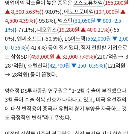
영업이익 감소율이 높은 종목은
포스코퓨처엠
(155,800원
▲ 8,300 5.63%)
(-98.0%),
에코프로비엠
(107,000원 ▲
4,500 4.39%)
(-95.8%),
넥스틴
(31,050원 ▼ 800 -2.5
1%)
(-77.1%),
네오위즈
(19,280원 ▲ 40 0.21%)
(-55.
0%), 엔씨소프트(-50.6%),
LG이노텍
(552,000원 ▼ 2,00
0 -0.36%)
(-41.4%) 등이 집계됐다. 적자 전환할 기업으로
는
삼성SDI
(459,000원 ▲ 32,000 7.49%)
(2207억원→-3
287억원),
호텔신라
(42,700원 ▼ 150 -0.35%)
(121억원
→-28억원) 등이 꼽혔다.
양해정 DS투자증권 연구원은 "1~2월 수출이 부진했으나
3월 들어 수출 회복 신호가 나타나고 있고, 미국 우선주의
에 대한 반작용이 중국과 유럽의 경기 부양을 자극하는 것
도 긍정적인 변화"라고 말했다.
이정빈 신한투자증권 연구원은 "실적 부진을 지나 향후 이