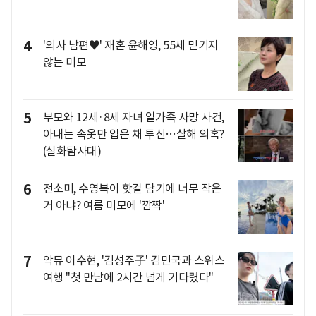
4
'의사 남편♥' 재혼 윤해영, 55세 믿기지
않는 미모
5
부모와 12세·8세 자녀 일가족 사망 사건,
아내는 속옷만 입은 채 투신…살해 의혹?
(실화탐사대)
6
전소미, 수영복이 핫걸 담기에 너무 작은
거 아냐? 여름 미모에 '깜짝'
7
악뮤 이수현, '김성주子' 김민국과 스위스
여행 "첫 만남에 2시간 넘게 기다렸다"