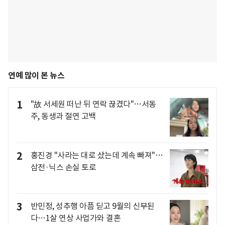
연예 많이 본 뉴스
1
"故 서세원 떠난 뒤 연락 끊겼다"…서동
주, 동생과 절연 고백
2
홍진경 "사라는 대로 샀는데 계속 빠져"…
삼전·닉스 손실 토로
3
반민정, 성추행 아픔 딛고 9월의 신부된
다…1살 연상 사업가와 결혼