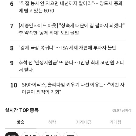
6
"직접 농사 안 지으면 내년까지 팔아라"… 양도세 중과
에 떨고 있는 6070
7
[세종인사이드 아웃] "상속세 때문에 집 팔아서 되겠냐"
李 약속한 '공제 확대' 도입 불발
8
"강제 국장 복귀냐"… ISA 세제 개편에 투자자 불만
9
추석 전 '민생지원금' 또 푼다…1인당 최대 50만원 어디
서 받나
10
SK하이닉스, 솔리다임 키우기 나선 이유는…"이번 사
이클이 최적의 기회"
실시간 TOP 종목
08.07
장마감
상승
하락
거래대금
거래량