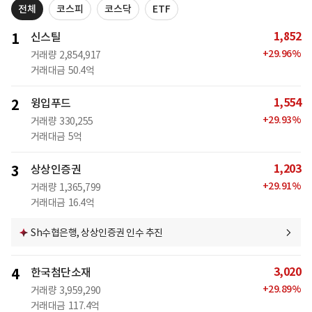
전체
코스피
코스닥
ETF
1,852
1
신스틸
+
29.96
%
거래량
2,854,917
거래대금
50.4억
1,554
2
윙입푸드
+
29.93
%
거래량
330,255
거래대금
5억
1,203
3
상상인증권
+
29.91
%
거래량
1,365,799
거래대금
16.4억
Sh수협은행, 상상인증권 인수 추진
3,020
4
한국첨단소재
+
29.89
%
거래량
3,959,290
거래대금
117.4억