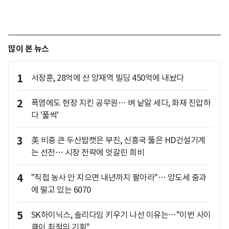
많이 본 뉴스
1
서장훈, 28억에 산 양재역 빌딩 450억에 내놨다
2
폭염에도 현장 지킨 공무원… 벼 낱알 세다, 화재 진압하
다 '풀썩'
3
美 비중 큰 두산밥캣은 부진, 신흥국 뚫은 HD건설기계
는 선전… 시장 전략에 엇갈린 희비
4
"직접 농사 안 지으면 내년까지 팔아라"… 양도세 중과
에 떨고 있는 6070
5
SK하이닉스, 솔리다임 키우기 나선 이유는…"이번 사이
클이 최적의 기회"