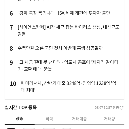
6
"강제 국장 복귀냐"… ISA 세제 개편에 투자자 불만
7
[사이언스카페] AI가 세균 잡는 바이러스 생성, 내성균도
감염
8
수백만원 오른 국민 첫차 아반떼 흥행 성공할까
9
"그 세금 절대 못 낸다"… 양도세 공포에 '제자리 갈아타
기·교환 매매' 꿈틀
10
파마리서치, 상반기 매출 3248억·영업익 1238억 '역
대 최대'
실시간 TOP 종목
08.07 12:57
장중
상승
하락
거래대금
거래량