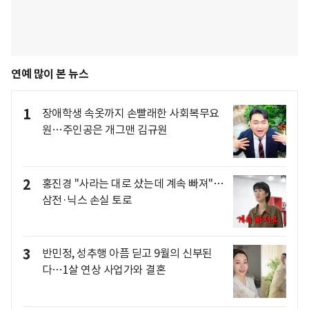
연예 많이 본 뉴스
1
장애학생 속옷까지 손빨래한 사회복무요
원…주인공은 개그맨 김규원
2
홍진경 "사라는 대로 샀는데 계속 빠져"…
삼전·닉스 손실 토로
3
반민정, 성추행 아픔 딛고 9월의 신부된
다…1살 연상 사업가와 결혼