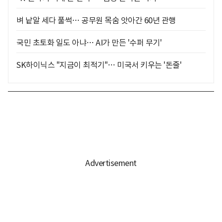
벼 낱알 세다 풀썩… 공무원 목숨 앗아간 60년 관행
국민 초토화 일도 아냐… AI가 만든 '수퍼 무기'
SK하이닉스 "지금이 최적기"… 미국서 키우는 '돈줄'