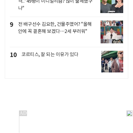
격.."49평이 미니멀리즘? 많이 출세했구
나"
9
전 배구선수 김요한, 건물주였어? "올해
안에 꼭 결혼해 보겠다…2세 부러워"
10
코르티스, 잘 되는 이유가 있다
개인정보처리방침
앱설치(Android)