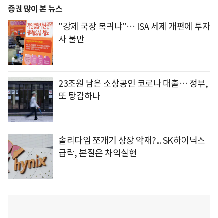
증권 많이 본 뉴스
"강제 국장 복귀냐"… ISA 세제 개편에 투자
자 불만
23조원 남은 소상공인 코로나 대출… 정부,
또 탕감하나
솔리다임 쪼개기 상장 악재?... SK하이닉스
급락, 본질은 차익실현