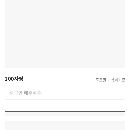
100자평
도움말
삭제기준