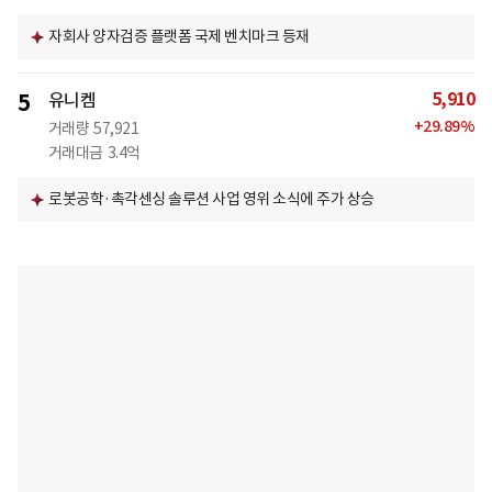
자회사 양자검증 플랫폼 국제 벤치마크 등재
5,910
5
유니켐
+
29.89
%
거래량
57,921
거래대금
3.4억
로봇공학·촉각센싱 솔루션 사업 영위 소식에 주가 상승