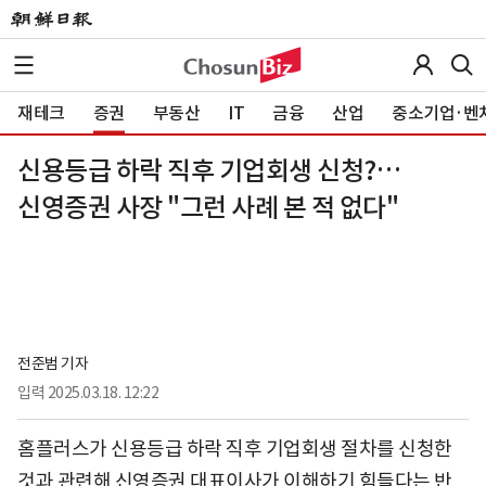
재테크
증권
부동산
IT
금융
산업
중소기업·벤
신용등급 하락 직후 기업회생 신청?…
신영증권 사장 "그런 사례 본 적 없다"
전준범 기자
입력
2025.03.18. 12:22
홈플러스가 신용등급 하락 직후 기업회생 절차를 신청한
것과 관련해 신영증권 대표이사가 이해하기 힘들다는 반