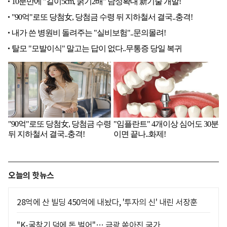
오늘의 핫뉴스
28억에 산 빌딩 450억에 내놨다, '투자의 신' 내린 서장훈
"K-굴착기 덕에 돈 벌어"… 금광 쏟아진 국가