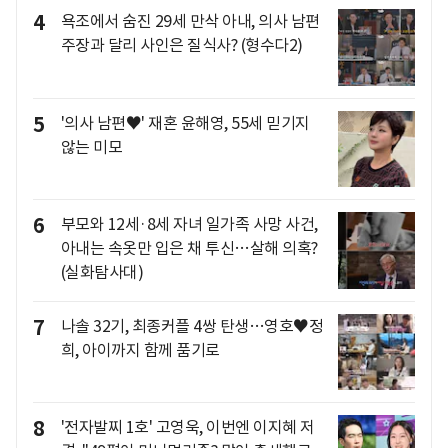
4
욕조에서 숨진 29세 만삭 아내, 의사 남편
주장과 달리 사인은 질식사? (형수다2)
5
'의사 남편♥' 재혼 윤해영, 55세 믿기지
않는 미모
6
부모와 12세·8세 자녀 일가족 사망 사건,
아내는 속옷만 입은 채 투신…살해 의혹?
(실화탐사대)
7
나솔 32기, 최종커플 4쌍 탄생…영호♥정
희, 아이까지 함께 품기로
8
'전자발찌 1호' 고영욱, 이번엔 이지혜 저