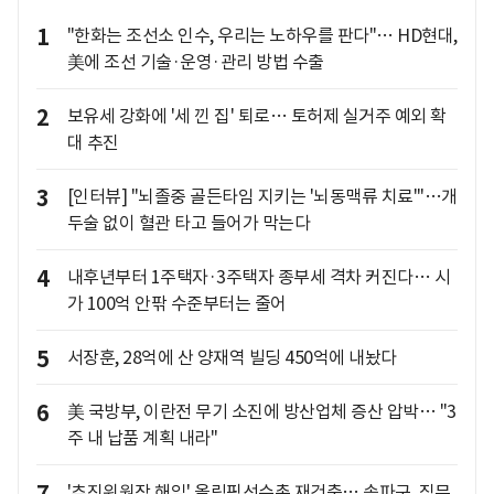
1
"한화는 조선소 인수, 우리는 노하우를 판다"… HD현대,
美에 조선 기술·운영·관리 방법 수출
2
보유세 강화에 '세 낀 집' 퇴로… 토허제 실거주 예외 확
대 추진
3
[인터뷰] "뇌졸중 골든타임 지키는 '뇌동맥류 치료'"…개
두술 없이 혈관 타고 들어가 막는다
4
내후년부터 1주택자·3주택자 종부세 격차 커진다… 시
가 100억 안팎 수준부터는 줄어
5
서장훈, 28억에 산 양재역 빌딩 450억에 내놨다
6
美 국방부, 이란전 무기 소진에 방산업체 증산 압박… "3
주 내 납품 계획 내라"
'추진위원장 해임' 올림픽선수촌 재건축… 송파구, 직무