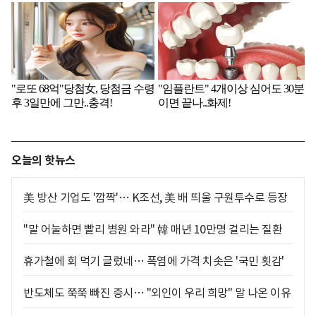
오늘의 핫뉴스
美 방산 기업도 '깜짝'… K조선, 美 배 띄울 구원투수로 등장
"말 어눌하면 빨리 병원 와라" 韓 매년 10만명 걸리는 질환
휴가철에 회 먹기 글렀네… 폭염에 가격 치솟은 '국민 횟감'
반도체도 쭉쭉 빠진 증시… "외인이 우리 희망" 말 나온 이유