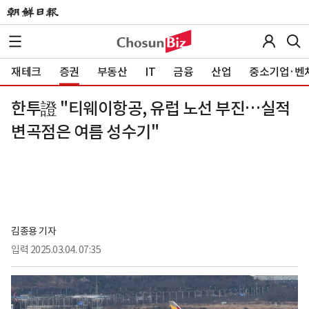
재테크
증권
부동산
IT
금융
산업
중소기업·벤
한투證 "티웨이항공, 유럽 노선 부진…실적
변곡점은 여름 성수기"
김종용 기자
입력
2025.03.04. 07:35