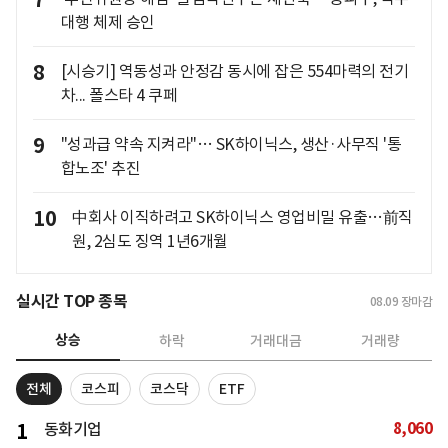
7
대행 체제 승인
8
[시승기] 역동성과 안정감 동시에 잡은 554마력의 전기
차... 폴스타 4 쿠페
9
"성과급 약속 지켜라"… SK하이닉스, 생산·사무직 '통
합노조' 추진
10
中회사 이직하려고 SK하이닉스 영업비밀 유출…前직
원, 2심도 징역 1년6개월
실시간 TOP 종목
08.09
장마감
상승
하락
거래대금
거래량
전체
코스피
코스닥
ETF
8,060
1
동화기업