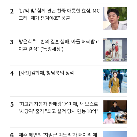
2
'17억 빚' 함께 견딘 친母 애틋한 효심..MC
그리 "제가 챙겨야죠" 뭉클
3
방은희 "두 번의 결혼 실패..아들 허락받고
이혼 결심" ('특종세상')
4
[사진]김희애, 청담룩의 정석
5
'최고급 자동차 판매왕' 윤미애, 새 보스로
'사당귀' 출격 "최고 실적 당시 연봉 10억"
6
제주 해변의 '차범근 며느리'가 왜이리 예