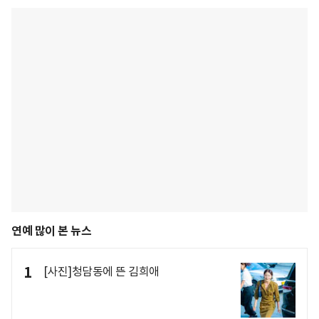
연예 많이 본 뉴스
1
[사진]청담동에 뜬 김희애