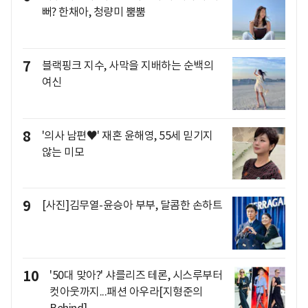
뻐? 한채아, 청량미 뿜뿜
7
블랙핑크 지수, 사막을 지배하는 순백의
여신
8
'의사 남편♥' 재혼 윤해영, 55세 믿기지
않는 미모
9
[사진]김무열-윤승아 부부, 달콤한 손하트
10
'50대 맞아?' 샤를리즈 테론, 시스루부터
컷아웃까지...패션 아우라[지형준의
Behind]