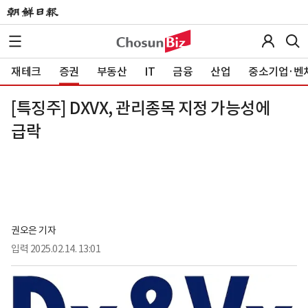
재테크
증권
부동산
IT
금융
산업
중소기업·벤
[특징주] DXVX, 관리종목 지정 가능성에
급락
권오은 기자
입력
2025.02.14. 13:01