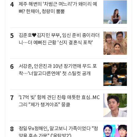
4
제주 해변의 '차범근 며느리'가 왜이리 예
뻐? 한채아, 청량미 뿜뿜
5
김준호♥김지민 부부, 임신 준비 중이라더
니…더 예뻐진 근황 '신지 결혼식 포착'
6
서강준, 안은진과 10년 장기연애 무드 포
착…'너말고다른연애' 첫 스틸컷 공개
7
'17억 빚' 함께 견딘 친母 애틋한 효심..MC
그리 "제가 챙겨야죠" 뭉클
8
정일우x정해인, 알고보니 가족이었다 "정
약용 후손 가문" ('옥탑방2')