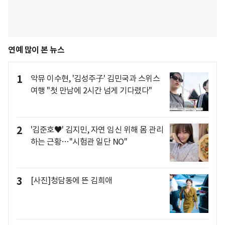
연예 많이 본 뉴스
1
악뮤 이수현, '김성주子' 김민국과 스위스
여행 "첫 만남에 2시간 넘게 기다렸다"
2
'김준호♥' 김지민, 자연 임신 위해 몸 관리
하는 근황…"시험관 일단 NO"
3
[사진]청담동에 뜬 김희애