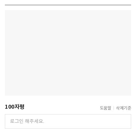
100자평
도움말
삭제기준