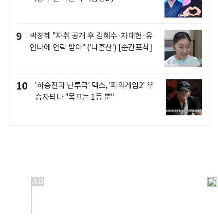
9
박경혜 "자취 공개 후 김혜수·차태현·유
인나에 연락 받아" ('나혼산') [순간포착]
10
'하승진과 난투극' 덱스, '피의게임2' 우
승자되나 "목표는 1등 뿐"
개인정보처리방침
앱설치(Android)