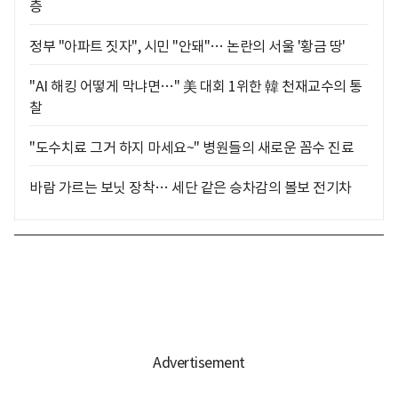
층
정부 "아파트 짓자", 시민 "안돼"… 논란의 서울 '황금 땅'
"AI 해킹 어떻게 막냐면…" 美 대회 1위한 韓 천재교수의 통
찰
"도수치료 그거 하지 마세요~" 병원들의 새로운 꼼수 진료
바람 가르는 보닛 장착… 세단 같은 승차감의 볼보 전기차