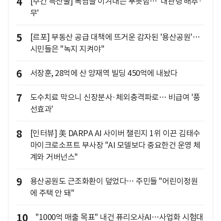
4
[주간 특산물] 폭염을 이겨내는 푸릇함… '대관령 배추·
무'
5
[르포] 부동산 공급 대책에 뜨거운 감자된 '용산공원'…
시민들은 "녹지 지켜야"
6
서장훈, 28억에 산 양재역 빌딩 450억에 내놨다
7
도수치료 막으니 신장분사·체외충격파로… 비급여 '풍
선효과'
8
[인터뷰] 美 DARPA AI 사이버 챌린지 1위 이끈 김태수
마이크로소프트 부사장 "AI 모델보다 중요한건 운영 체
계와 거버넌스"
9
용산공원도 근조화환이 덮었다… 주민들 "어린이정원
에 주택 안 돼"
10
"1000억 매출 목표" 내건 퓨리오사AI…사업화 시험대