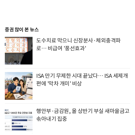
증권 많이 본 뉴스
도수치료 막으니 신장분사·체외충격파
로… 비급여 '풍선효과'
ISA 만기 무제한 시대 끝났다… ISA 세제개
편에 '막차 개미' 비상
행안부·금감원, 올 상반기 부실 새마을금고
솎아내기 집중