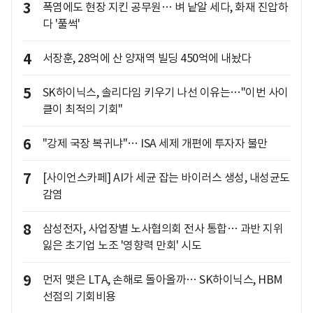
3
폭염에도 현장 지킨 공무원… 벼 낱알 세다, 화재 진압하
다 '풀썩'
4
서장훈, 28억에 산 양재역 빌딩 450억에 내놨다
5
SK하이닉스, 솔리다임 키우기 나선 이유는…"이번 사이
클이 최적의 기회"
6
"강제 국장 복귀냐"… ISA 세제 개편에 투자자 불만
7
[사이언스카페] AI가 세균 잡는 바이러스 생성, 내성균도
감염
8
삼성전자, 사업장별 노사협의회 전사 통합… 과반 지위
잃은 초기업 노조 '영향력 만회' 시도
9
먼저 맺은 LTA, 손해로 돌아올까… SK하이닉스, HBM
선점의 기회비용