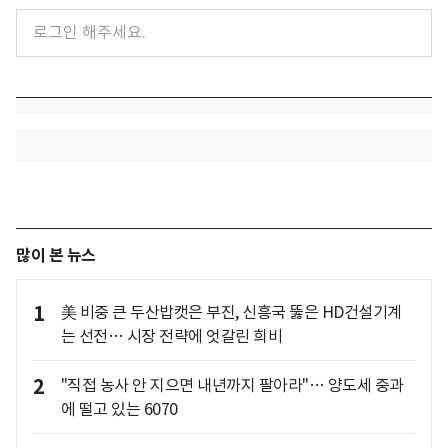
많이 본 뉴스
1
美 비중 큰 두산밥캣은 부진, 신흥국 뚫은 HD건설기계
는 선전… 시장 전략에 엇갈린 희비
2
"직접 농사 안 지으면 내년까지 팔아라"… 양도세 중과
에 떨고 있는 6070