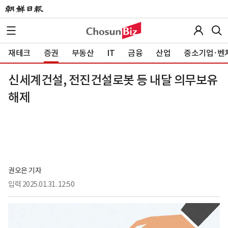
재테크
증권
부동산
IT
금융
산업
중소기업·벤
신세계건설, 전진건설로봇 등 내달 의무보유
해제
권오은 기자
입력
2025.01.31. 12:50