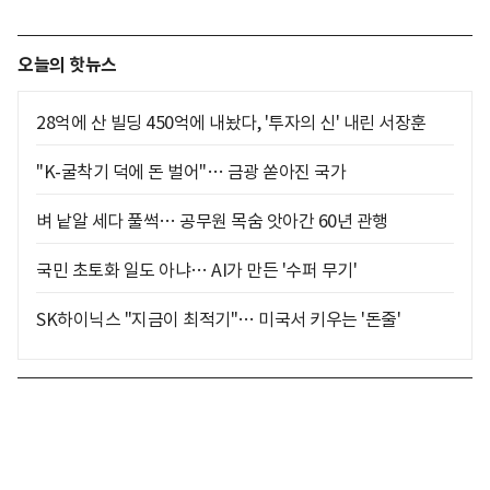
오늘의 핫뉴스
28억에 산 빌딩 450억에 내놨다, '투자의 신' 내린 서장훈
"K-굴착기 덕에 돈 벌어"… 금광 쏟아진 국가
벼 낱알 세다 풀썩… 공무원 목숨 앗아간 60년 관행
국민 초토화 일도 아냐… AI가 만든 '수퍼 무기'
SK하이닉스 "지금이 최적기"… 미국서 키우는 '돈줄'