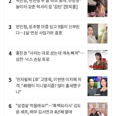
2
박진영, 연년생 두 딸 최초 공개..수영장·
놀이터 갖춘 럭셔리 집 '감탄' [핫피플]
3
반민정, 성추행 아픔 딛고 9월의 신부된
다…1살 연상 사업가와 결혼
4
홍진경 "사라는 대로 샀는데 계속 빠져"…
삼전·닉스 손실 토로
5
'전자발찌 1호' 고영욱, 이번엔 이지혜 저
격.."49평이 미니멀리즘? 많이 출세했구
나"
6
"삼겹살 먹을래요?"…'흑백요리사' 김도
윤 셰프, 배우 김서연과 4년째 열애