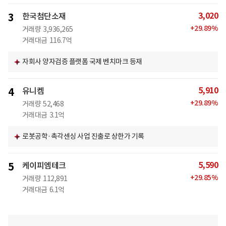
3,020
3
한국첨단소재
+
29.89
%
거래량
3,936,265
거래대금
116.7억
자회사 양자검증 플랫폼 국제 벤치마크 등재
5,910
4
유니켐
+
29.89
%
거래량
52,468
거래대금
3.1억
로봇공학·촉각센싱 사업 진출로 상한가 기록
5,590
5
케이피엠테크
+
29.85
%
거래량
112,891
거래대금
6.1억