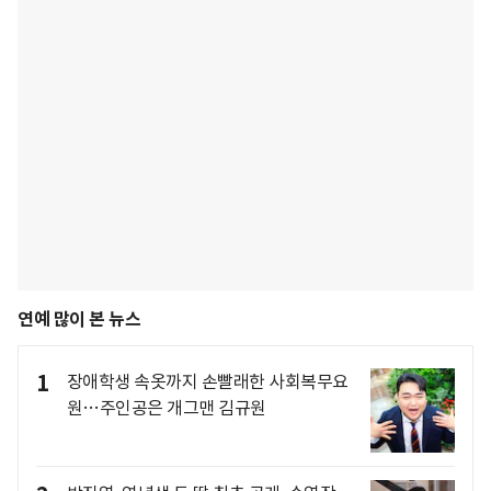
연예 많이 본 뉴스
1
장애학생 속옷까지 손빨래한 사회복무요
원…주인공은 개그맨 김규원