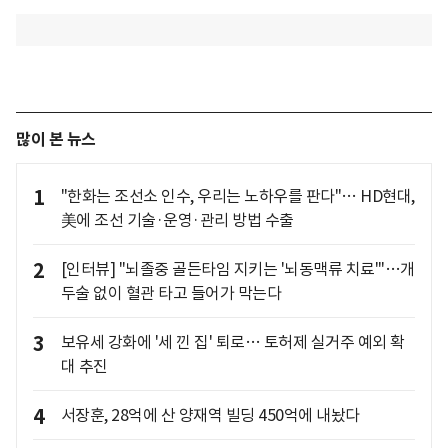
많이 본 뉴스
1
"한화는 조선소 인수, 우리는 노하우를 판다"… HD현대,
美에 조선 기술·운영·관리 방법 수출
2
[인터뷰] "뇌졸중 골든타임 지키는 '뇌동맥류 치료'"…개
두술 없이 혈관 타고 들어가 막는다
3
보유세 강화에 '세 낀 집' 퇴로… 토허제 실거주 예외 확
대 추진
4
서장훈, 28억에 산 양재역 빌딩 450억에 내놨다