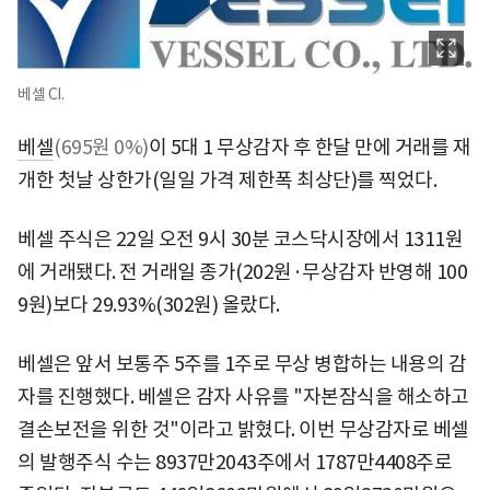
베셀 CI.
베셀
(695원 0%)
이 5대 1 무상감자 후 한달 만에 거래를 재
개한 첫날 상한가(일일 가격 제한폭 최상단)를 찍었다.
베셀 주식은 22일 오전 9시 30분 코스닥시장에서 1311원
에 거래됐다. 전 거래일 종가(202원·무상감자 반영해 100
9원)보다 29.93%(302원) 올랐다.
베셀은 앞서 보통주 5주를 1주로 무상 병합하는 내용의 감
자를 진행했다. 베셀은 감자 사유를 "자본잠식을 해소하고
결손보전을 위한 것"이라고 밝혔다. 이번 무상감자로 베셀
의 발행주식 수는 8937만2043주에서 1787만4408주로