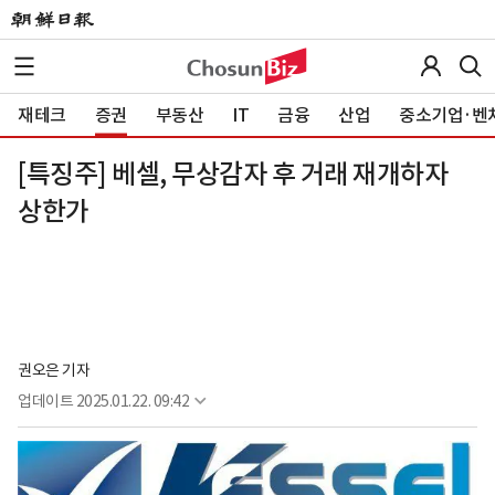
재테크
증권
부동산
IT
금융
산업
중소기업·벤
[특징주] 베셀, 무상감자 후 거래 재개하자
상한가
권오은 기자
업데이트
2025.01.22. 09:42