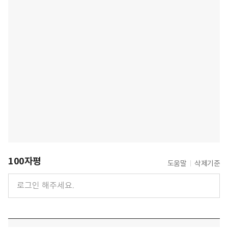
100자평
도움말
삭제기준