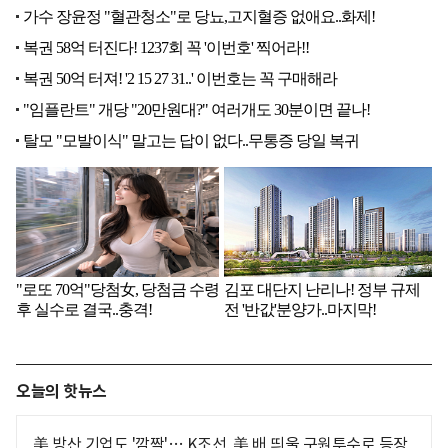
오늘의 핫뉴스
美 방산 기업도 '깜짝'… K조선, 美 배 띄울 구원투수로 등장