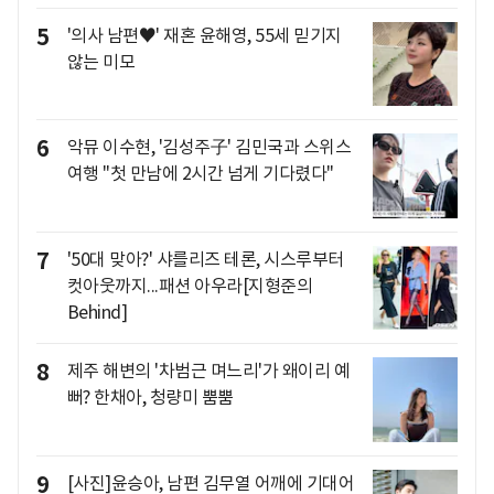
5
'의사 남편♥' 재혼 윤해영, 55세 믿기지
않는 미모
6
악뮤 이수현, '김성주子' 김민국과 스위스
여행 "첫 만남에 2시간 넘게 기다렸다"
7
'50대 맞아?' 샤를리즈 테론, 시스루부터
컷아웃까지...패션 아우라[지형준의
Behind]
8
제주 해변의 '차범근 며느리'가 왜이리 예
뻐? 한채아, 청량미 뿜뿜
9
[사진]윤승아, 남편 김무열 어깨에 기대어