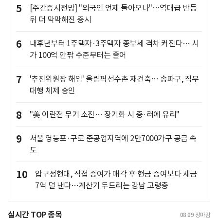
5
[주간증시전망] "외국인 언제 돌아오나"…역대급 반등
뒤 더 막막해진 증시
6
내후년부터 1주택자·3주택자 종부세 격차 커진다… 시
가 100억 안팎 수준부터는 줄어
7
'추진위원장 해임' 올림픽선수촌 재건축… 송파구, 직무
대행 체제 승인
8
"美 이란전 무기 소진… 장기화 시 중·러에 유리"
9
서울 영등포·구로 준공업지역에 2만7000가구 공급 속
도
10
압구정현대, 직접 증여가 매각 후 현금 증여보다 세금
7억 덜 낸다…계산기 두드리는 강남 고령층
실시간 TOP 종목
08.09
장마감