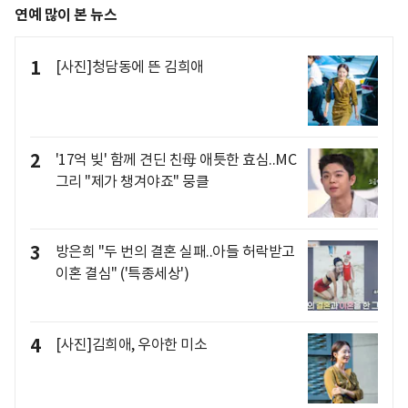
연예 많이 본 뉴스
1
[사진]청담동에 뜬 김희애
2
'17억 빚' 함께 견딘 친母 애틋한 효심..MC
그리 "제가 챙겨야죠" 뭉클
3
방은희 "두 번의 결혼 실패..아들 허락받고
이혼 결심" ('특종세상')
4
[사진]김희애, 우아한 미소