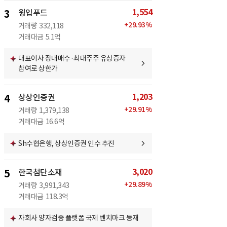
1,554
3
윙입푸드
+
29.93
%
거래량
332,118
거래대금
5.1억
대표이사 장내매수·최대주주 유상증자
참여로 상한가
1,203
4
상상인증권
+
29.91
%
거래량
1,379,138
거래대금
16.6억
Sh수협은행, 상상인증권 인수 추진
3,020
5
한국첨단소재
+
29.89
%
거래량
3,991,343
거래대금
118.3억
자회사 양자검증 플랫폼 국제 벤치마크 등재