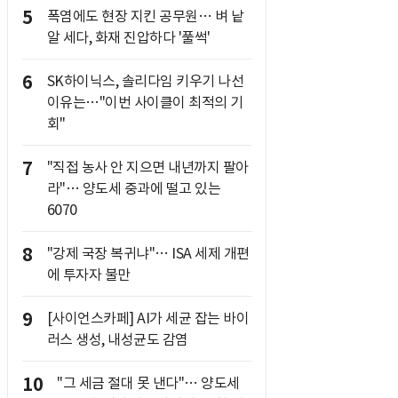
5
폭염에도 현장 지킨 공무원… 벼 낱
알 세다, 화재 진압하다 '풀썩'
6
SK하이닉스, 솔리다임 키우기 나선
이유는…"이번 사이클이 최적의 기
회"
7
"직접 농사 안 지으면 내년까지 팔아
라"… 양도세 중과에 떨고 있는
6070
8
"강제 국장 복귀냐"… ISA 세제 개편
에 투자자 불만
9
[사이언스카페] AI가 세균 잡는 바이
러스 생성, 내성균도 감염
10
"그 세금 절대 못 낸다"… 양도세