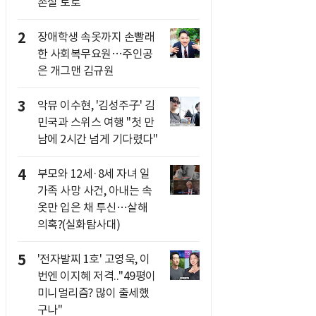
손실 토로
2
장애학생 속옷까지 손빨래
한 사회복무요원…주인공
은 개그맨 김규원
3
악뮤 이수현, '김성주子' 김
민국과 스위스 여행 "첫 만
남에 2시간 넘게 기다렸다"
4
부모와 12세·8세 자녀 일
가족 사망 사건, 아내는 속
옷만 입은 채 투신…살해
의혹?(실화탐사대)
5
'전자발찌 1호' 고영욱, 이
번엔 이지혜 저격.."49평이
미니멀리즘? 많이 출세했
구나"