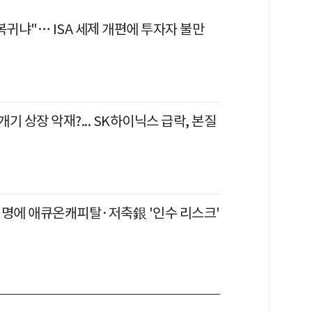
복귀냐"… ISA 세제 개편에 투자자 불만
기 상장 악재?... SK하이닉스 급락, 본질
생명에 애큐온캐피탈·저축銀 '인수 리스크'