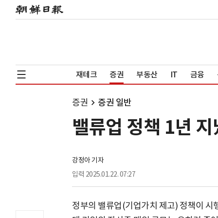
재테크
증권
부동산
IT
금융
증권
증권 일반
밸류업 정책 1년 
강정아 기자
입력
2025.01.22. 07:27
정부의 밸류업(기업가치 제고) 정책이 시행