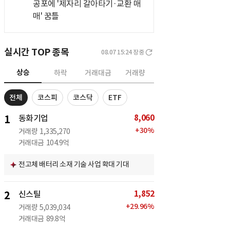
공포에 '제자리 갈아타기·교환 매
매' 꿈틀
실시간 TOP 종목
08.07 15:24
장중
상승
하락
거래대금
거래량
전체
코스피
코스닥
ETF
8,060
1
동화기업
+
30
%
거래량
1,335,270
거래대금
104.9억
전고체 배터리 소재 기술 사업 확대 기대
1,852
2
신스틸
+
29.96
%
거래량
5,039,034
거래대금
89.8억