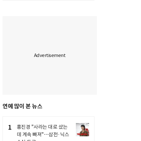
연예 많이 본 뉴스
1
홍진경 "사라는 대로 샀는
데 계속 빠져"…삼전·닉스