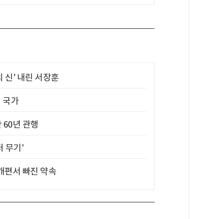
의 신' 내린 서장훈
진 국가
 60년 관행
퍼 무기'
 개편서 빠진 약속