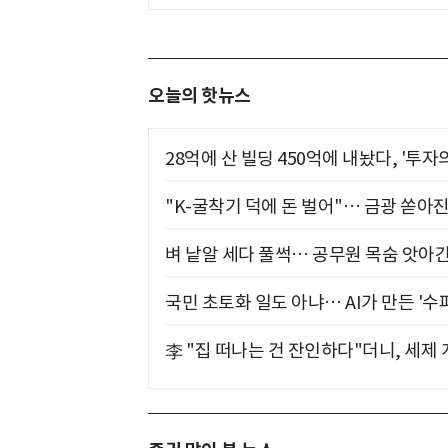
오늘의 핫뉴스
28억에 산 빌딩 450억에 내놨다, '투자
"K-굴착기 덕에 돈 벌어"… 금광 쏟아
벼 낱알 세다 풀썩… 공무원 목숨 앗아간
국민 초토화 일도 아냐… AI가 만든 '수
李 "집 떠나는 건 잔인하다"더니, 세제