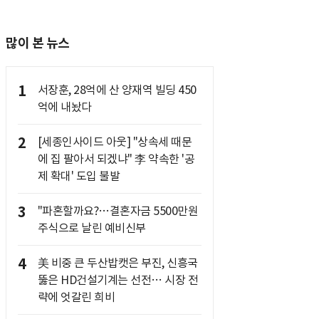
많이 본 뉴스
1
서장훈, 28억에 산 양재역 빌딩 450
억에 내놨다
2
[세종인사이드 아웃] "상속세 때문
에 집 팔아서 되겠냐" 李 약속한 '공
제 확대' 도입 불발
3
"파혼할까요?…결혼자금 5500만원
주식으로 날린 예비신부
4
美 비중 큰 두산밥캣은 부진, 신흥국
뚫은 HD건설기계는 선전… 시장 전
략에 엇갈린 희비