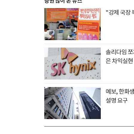
증권 많이 본 뉴스
"강제 국장 
솔리다임 쪼개
은 차익실현
예보, 한화
설명 요구