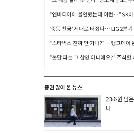
"그 세금 절대 못 낸다" 양도세 공포, 
"엔비디아에 올인했는데 이런…" SK
'중동 천궁' 제대로 터졌다… LIG 2분
"스타벅스 진짜 안 가나?"… 탱크데이 
"불닭 파는 그 삼양 아니에요?" 주식할
증권 많이 본 뉴스
23조원 남은
나