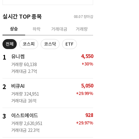
실시간 TOP 종목
08.07
장마감
상승
하락
거래대금
거래량
전체
코스피
코스닥
ETF
4,550
1
유니켐
+
30
%
거래량
60,138
거래대금
2.7억
5,050
2
비큐AI
+
29.99
%
거래량
324,951
거래대금
16억
928
3
이스트에이드
+
29.97
%
거래량
2,620,951
거래대금
22.3억