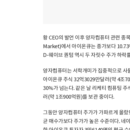
황 CEO의 발언 이후 양자컴퓨터 관련 종목의
Market)에서 아이온큐는 종가보다 10.7
D-웨이브 퀀텀 역시 두 자릿수 주가 하락
양자컴퓨터는 서학개미가 집중적으로 사들인
아이온큐 주식 32억3029만달러(약 4조7
30%가 넘는다. 같은 날 리케티 컴퓨팅 주
러(약 1조900억원)를 보관 중이다.
그동안 양자컴퓨터 주가가 가파르게 올랐던
균 매수가보다 주가가 높은 수준이다. 네이
한 아이온큐 투자자 3만6140명의 평균 수