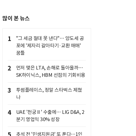
많이 본 뉴스
1
"그 세금 절대 못 낸다"… 양도세 공
포에 '제자리 갈아타기·교환 매매'
꿈틀
2
먼저 맺은 LTA, 손해로 돌아올까…
SK하이닉스, HBM 선점의 기회비용
3
투썸플레이스, 정말 스타벅스 제쳤
나
4
UAE '천궁Ⅱ' 수출에… LIG D&A, 2
분기 영업익 30% 성장
5
추석 전 '민생지원금' 또 푼다…1인