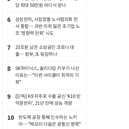
당 최대 50만원 어디서 받나
6
삼성전자, 사업장별 노사협의회 전
사 통합… 과반 지위 잃은 초기업 노
조 '영향력 만회' 시도
7
23조원 남은 소상공인 코로나 대
출… 정부, 또 탕감하나
8
SK하이닉스, 솔리다임 키우기 나선
이유는…"이번 사이클이 최적의 기
회"
9
[단독] K9 자주포 수출 공신 'K10 탄
약운반차', 21년 만에 성능 개량
10
반도체 공장 통째 인수하는 노키
아… "메모리 다음은 광통신 병목"