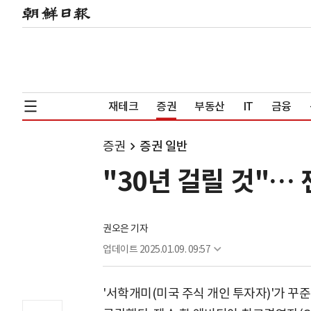
재테크
증권
부동산
IT
금융
증권
증권 일반
"30년 걸릴 것"…
권오은 기자
업데이트
2025.01.09. 09:57
'서학개미(미국 주식 개인 투자자)'가 