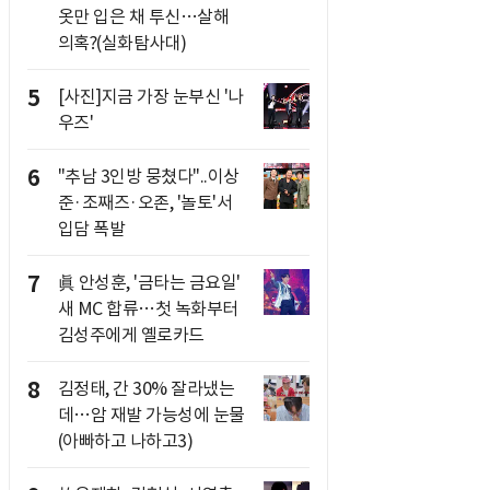
옷만 입은 채 투신…살해
의혹?(실화탐사대)
5
[사진]지금 가장 눈부신 '나
우즈'
6
"추남 3인방 뭉쳤다"..이상
준·조째즈·오존, '놀토'서
입담 폭발
7
眞 안성훈, '금타는 금요일'
새 MC 합류…첫 녹화부터
김성주에게 옐로카드
8
김정태, 간 30% 잘라냈는
데…암 재발 가능성에 눈물
(아빠하고 나하고3)