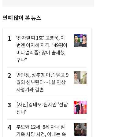
연예 많이 본 뉴스
1
'전자발찌 1호' 고영욱, 이
번엔 이지혜 저격.."49평이
미니멀리즘? 많이 출세했
구나"
2
반민정, 성추행 아픔 딛고 9
월의 신부된다…1살 연상
사업가와 결혼
3
[사진]강태오-원지안 '선남
선녀'
4
부모와 12세·8세 자녀 일
가족 사망 사건, 아내는 속